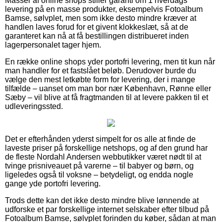
Masser af online shops stiller garanti om 1 hverdags
levering på en masse produkter, eksempelvis Fotoalbum
Bamse, sølvplet, men som ikke desto mindre kræver at
handlen laves forud for et givent klokkeslæt, så at de
garanteret kan nå at få bestillingen distribueret inden
lagerpersonalet tager hjem.
En række online shops yder portofri levering, men tit kun når
man handler for et fastslået beløb. Derudover burde du
vælge den mest letkøbte form for levering, der i mange
tilfælde – uanset om man bor nær København, Rønne eller
Sæby – vil blive at få fragtmanden til at levere pakken til et
udleveringssted.
Det er efterhånden yderst simpelt for os alle at finde de
laveste priser på forskellige netshops, og af den grund har
de fleste Nordahl Andersen webbutikker været nødt til at
tvinge prisniveauet på varerne – til babyer og børn, og
ligeledes også til voksne – betydeligt, og endda nogle
gange yde portofri levering.
Trods dette kan det ikke desto mindre blive lønnende at
udforske et par forskellige internet selskaber efter tilbud på
Fotoalbum Bamse, sølvplet forinden du køber, sådan at man