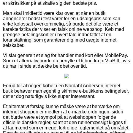
er skråsikker på at skaffe sig den bedste pris.
Man skal imidlertid være klar over, at når en butik
annoncerer bedst i test varer for en udsalgspris som kan
virke kolossalt overkommelig, så burde det ofte være et
karakteristika der viser en falsk online webshop. Køb med
gængse betalingskort er i hvert fald indbefattet af en
foranstaltning, som garanterer dig imod uægte internet
selskaber.
Vi slår generelt et slag for handler med kort eller MobilePay.
Som et alternativ burde du benytte et tilbud fra fx ViaBill, hvis
du har i sinde at dække beløbet over tid.
Forud for at nogen køber i en Nordahl Andersen internet
butik behøver man egentlig skimme e-butikkens betingelser,
det er dog naturligvis ikke super interessant.
Et alternativt forslag kunne måske være at bemærke om
internet shoppen er medlem af e-mærke ordningen, siden
det burde være et sympol på at webshoppen følger de
officielle danske regler, samt at den rutinemæssigt kigges til
af fagmænd som er meget fortrolige reglementet på området.