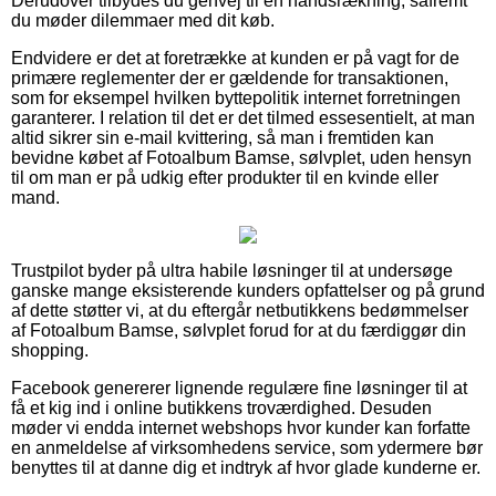
Derudover tilbydes du genvej til en håndsrækning, såfremt
du møder dilemmaer med dit køb.
Endvidere er det at foretrække at kunden er på vagt for de
primære reglementer der er gældende for transaktionen,
som for eksempel hvilken byttepolitik internet forretningen
garanterer. I relation til det er det tilmed essesentielt, at man
altid sikrer sin e-mail kvittering, så man i fremtiden kan
bevidne købet af Fotoalbum Bamse, sølvplet, uden hensyn
til om man er på udkig efter produkter til en kvinde eller
mand.
Trustpilot byder på ultra habile løsninger til at undersøge
ganske mange eksisterende kunders opfattelser og på grund
af dette støtter vi, at du eftergår netbutikkens bedømmelser
af Fotoalbum Bamse, sølvplet forud for at du færdiggør din
shopping.
Facebook genererer lignende regulære fine løsninger til at
få et kig ind i online butikkens troværdighed. Desuden
møder vi endda internet webshops hvor kunder kan forfatte
en anmeldelse af virksomhedens service, som ydermere bør
benyttes til at danne dig et indtryk af hvor glade kunderne er.