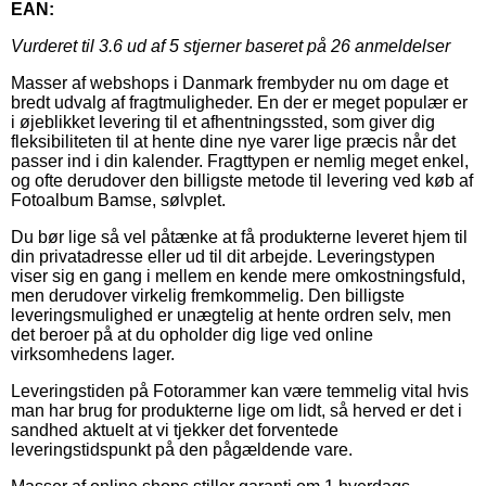
EAN:
Vurderet til
3.6
ud af 5 stjerner baseret på
26
anmeldelser
Masser af webshops i Danmark frembyder nu om dage et
bredt udvalg af fragtmuligheder. En der er meget populær er
i øjeblikket levering til et afhentningssted, som giver dig
fleksibiliteten til at hente dine nye varer lige præcis når det
passer ind i din kalender. Fragttypen er nemlig meget enkel,
og ofte derudover den billigste metode til levering ved køb af
Fotoalbum Bamse, sølvplet.
Du bør lige så vel påtænke at få produkterne leveret hjem til
din privatadresse eller ud til dit arbejde. Leveringstypen
viser sig en gang i mellem en kende mere omkostningsfuld,
men derudover virkelig fremkommelig. Den billigste
leveringsmulighed er unægtelig at hente ordren selv, men
det beroer på at du opholder dig lige ved online
virksomhedens lager.
Leveringstiden på Fotorammer kan være temmelig vital hvis
man har brug for produkterne lige om lidt, så herved er det i
sandhed aktuelt at vi tjekker det forventede
leveringstidspunkt på den pågældende vare.