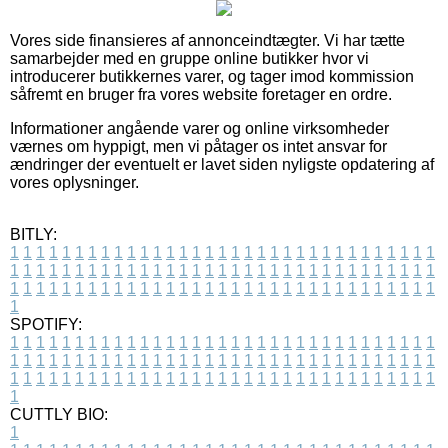
Vores side finansieres af annonceindtægter. Vi har tætte
samarbejder med en gruppe online butikker hvor vi
introducerer butikkernes varer, og tager imod kommission
såfremt en bruger fra vores website foretager en ordre.
Informationer angående varer og online virksomheder
værnes om hyppigt, men vi påtager os intet ansvar for
ændringer der eventuelt er lavet siden nyligste opdatering af
vores oplysninger.
BITLY:
1
1
1
1
1
1
1
1
1
1
1
1
1
1
1
1
1
1
1
1
1
1
1
1
1
1
1
1
1
1
1
1
1
1
1
1
1
1
1
1
1
1
1
1
1
1
1
1
1
1
1
1
1
1
1
1
1
1
1
1
1
1
1
1
1
1
1
1
1
1
1
1
1
1
1
1
1
1
1
1
1
1
1
1
1
1
1
1
1
1
1
1
1
1
1
1
1
1
1
1
SPOTIFY:
1
1
1
1
1
1
1
1
1
1
1
1
1
1
1
1
1
1
1
1
1
1
1
1
1
1
1
1
1
1
1
1
1
1
1
1
1
1
1
1
1
1
1
1
1
1
1
1
1
1
1
1
1
1
1
1
1
1
1
1
1
1
1
1
1
1
1
1
1
1
1
1
1
1
1
1
1
1
1
1
1
1
1
1
1
1
1
1
1
1
1
1
1
1
1
1
1
1
1
1
CUTTLY BIO:
1