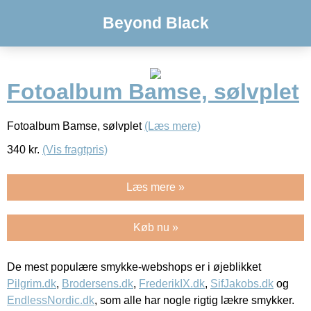
Beyond Black
Fotoalbum Bamse, sølvplet
Fotoalbum Bamse, sølvplet
(Læs mere)
340
kr.
(Vis fragtpris)
Læs mere »
Køb nu »
De mest populære smykke-webshops er i øjeblikket
Pilgrim.dk
,
Brodersens.dk
,
FrederikIX.dk
,
SifJakobs.dk
og
EndlessNordic.dk
, som alle har nogle rigtig lækre smykker.