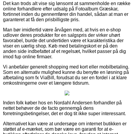
Det kan trods alt vise sig lønsomt at sammenholde en række
online forhandlere efter udsalg på Fotoalbum Græskar,
fortinnet inden du gennemfører din handel, sådan at man er
garanteret at få den prisbilligste pris.
Man bør imidlertid være årvågen med, at hvis en e-shop
udlover deres produkter for en salgspris der virker uhørt
favorabel, burde det undertiden være et karakteristika der
viser en uærlig shop. Køb med betalingskort er på den
anden side indbefattet af et regelsæt, hvilket passer på dig
imod fup online firmaer.
Vi anbefaler generelt shopping med kort eller mobilbetaling.
Som en alternativ mulighed kunne du benytte en løsning på
afbetaling som fx ViaBill, forudsat du ser en fordel i at klare
omkostningerne over et længere tidsrum.
Inden folk køber hos en Nordahl Andersen forhandler på
nettet behøver de de facto gennemgå dens
forretningsbetingelser, det er dog tit ikke super interessant.
Alternativet kan være at undersøge om internet butikken er
støttet af e-mærket, som bør være en garanti for at e-