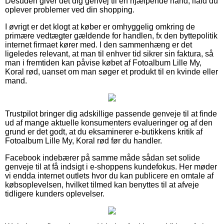
Desuden giver det dig genvej til en hjælpende hånd, ifald du
oplever problemer ved din shopping.
I øvrigt er det klogt at køber er omhyggelig omkring de
primære vedtægter gældende for handlen, fx den byttepolitik
internet firmaet kører med. I den sammenhæng er det
ligeledes relevant, at man til enhver tid sikrer sin faktura, så
man i fremtiden kan påvise købet af Fotoalbum Lille My,
Koral rød, uanset om man søger et produkt til en kvinde eller
mand.
Trustpilot bringer dig adskillige passende genveje til at finde
ud af mange aktuelle konsumenters evalueringer og af den
grund er det godt, at du eksaminerer e-butikkens kritik af
Fotoalbum Lille My, Koral rød før du handler.
Facebook indebærer på samme måde sådan set solide
genveje til at få indsigt i e-shoppens kundefokus. Her møder
vi endda internet outlets hvor du kan publicere en omtale af
købsoplevelsen, hvilket tilmed kan benyttes til at afveje
tidligere kunders oplevelser.