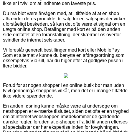
ikke er i tvivl om at indhente den laveste pris.
Du må blot være årvågen med, at i tilfælde af at en shop
afhænder deres produkter til salg for en salgspris der virker
uforståeligt beskeden, så kan det ofte være et signal om en
uægte online shop. Betalinger med kort er på den anden
side omfattet af en foranstaltning, der skærmer os overfor
svindlende internet selskaber.
Vi foreslår generelt bestillinger med kort eller MobilePay.
Som et alternativ kunne du benytte en afdragsordning som
eksempelvis ViaBill, når du higer efter at godtgøre prisen i
flere bidder.
Forud for at nogen shopper i en online butik bør man uden
tvivl gennemgå shoppens vilkår, men det er i mange tilfælde
ikke videre spændende.
En anden løsning kunne måske være at undersøge om
netshoppen er e-mærke tilsluttet, siden det ofte er en tryghed
om at internet webshoppen imødekommer de gældende
danske regler, foruden at e-shoppen fra tid til anden efterses
af specialister der har ekspertise inden for lovgivningen.