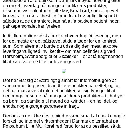
Størstedelen af e-butikker i Danmark tilbyder levering efter
en enkelt hverdag på mange af butikkens produkter,
eksempelvis Fotoalbum Lille My, Koral rød, som alligevel
kræver at du når at bestille forud for et nøjagtigt tidspunkt,
således at de garanteret kan nå at få pakken betjent inden
pakkepersonalet har fyraften.
Indtil flere online selskaber frembyder fragtfri levering, men
for det meste er det påkrævet at du aftager for en konkret
sum. Som alternativ burde du udse dig den mest letkøbte
leveringsmulighed, hvilket tit – om man befinder sig ved
Hørsholm, Svendborg eller Skælskør – er at få fragtmanden
til at køre varerne til et udleveringssted.
Det har vist sig at være rigtig smart for internetbrugere at
sammenholde priser i blandt flere butikker på nettet, og for
det har massevis af internet butikker set sig tvunget til at
nedbringe priserne på mange af deres produkter – til babyer
og børn, og samtidig til mænd og kvinder – en hel del, og
endda nogle gange garantere fri fragt.
Derfor kan det ikke desto mindre være smart at checke nogle
forskellige internet virksomheder i Danmark efter rabat på
Fotoalbum Lille My, Koral rød forud for at du bestiller, så du