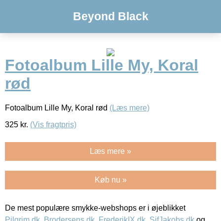
Beyond Black
Fotoalbum Lille My, Koral
rød
Fotoalbum Lille My, Koral rød
(Læs mere)
325
kr.
(Vis fragtpris)
Læs mere »
Køb nu »
De mest populære smykke-webshops er i øjeblikket
Pilgrim.dk
,
Brodersens.dk
,
FrederikIX.dk
,
SifJakobs.dk
og