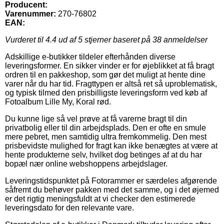
Producent:
Varenummer:
270-76802
EAN:
Vurderet til
4.4
ud af 5 stjerner baseret på
38
anmeldelser
Adskillige e-butikker tildeler efterhånden diverse
leveringsformer. En sikker vinder er for øjeblikket at få bragt
ordren til en pakkeshop, som gør det muligt at hente dine
varer når du har tid. Fragttypen er altså ret så uproblematisk,
og typisk tilmed den prisbilligste leveringsform ved køb af
Fotoalbum Lille My, Koral rød.
Du kunne lige så vel prøve at få varerne bragt til din
privatbolig eller til din arbejdsplads. Den er ofte en smule
mere pebret, men samtidig ultra fremkommelig. Den mest
prisbevidste mulighed for fragt kan ikke benægtes at være at
hente produkterne selv, hvilket dog betinges af at du har
bopæl nær online webshoppens arbejdslager.
Leveringstidspunktet på Fotorammer er særdeles afgørende
såfremt du behøver pakken med det samme, og i det øjemed
er det rigtig meningsfuldt at vi checker den estimerede
leveringsdato for den relevante vare.