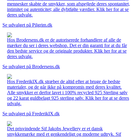
mennesker skabte de smykker, som afspejlede deres spontanitet,
intimitet og autenticitet; alle dybtfølte værdier. Klik her for at se
deres udvalg.
Se udvalget på Pilgrim.dk
Hos Brodersens.dk er de autoriserede forhandlere af alle de
mærker du ser i deres webshop. Det er din garanti for at du får
den bedste service og de originale produkter. Klik her for at se
deres udvalg.
Se udvalget på Brodersens.dk
Hos FrederikIX.dk stræber de altid efter at bruge de bedste
materialer, og de går ikke på kompromis med deres kvalitet.
Alle smykker er derfor lavet i 100% recycled 925 Sterling sølv
og 22 karat guldbelagt 925 sterling sølv. Klik her for at se deres
udvalg.
Se udvalget på FrederikIX.dk
Det prisvindende Sif Jakobs Jewellery er et dansk
smykkemærke med et genkendeligt og moderne udtryk. Sif