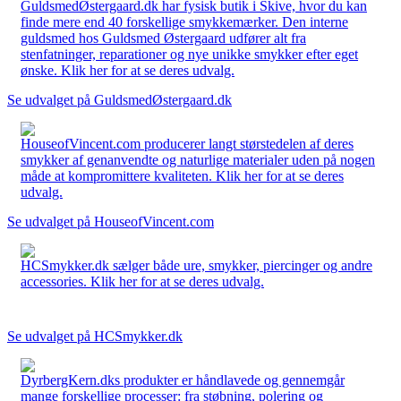
GuldsmedØstergaard.dk har fysisk butik i Skive, hvor du kan
finde mere end 40 forskellige smykkemærker. Den interne
guldsmed hos Guldsmed Østergaard udfører alt fra
stenfatninger, reparationer og nye unikke smykker efter eget
ønske. Klik her for at se deres udvalg.
Se udvalget på GuldsmedØstergaard.dk
HouseofVincent.com producerer langt størstedelen af deres
smykker af genanvendte og naturlige materialer uden på nogen
måde at kompromittere kvaliteten. Klik her for at se deres
udvalg.
Se udvalget på HouseofVincent.com
HCSmykker.dk sælger både ure, smykker, piercinger og andre
accessories. Klik her for at se deres udvalg.
Se udvalget på HCSmykker.dk
DyrbergKern.dks produkter er håndlavede og gennemgår
mange forskellige processer: fra støbning, polering og