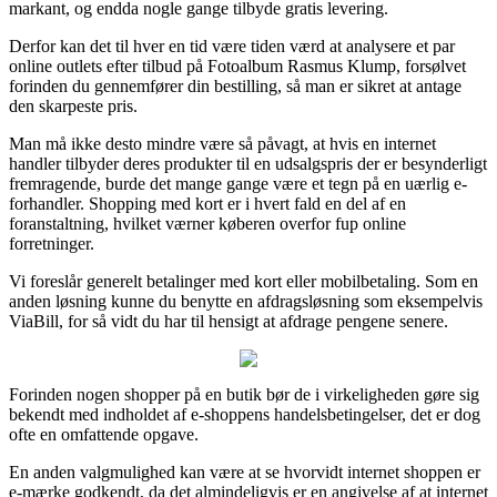
markant, og endda nogle gange tilbyde gratis levering.
Derfor kan det til hver en tid være tiden værd at analysere et par
online outlets efter tilbud på Fotoalbum Rasmus Klump, forsølvet
forinden du gennemfører din bestilling, så man er sikret at antage
den skarpeste pris.
Man må ikke desto mindre være så påvagt, at hvis en internet
handler tilbyder deres produkter til en udsalgspris der er besynderligt
fremragende, burde det mange gange være et tegn på en uærlig e-
forhandler. Shopping med kort er i hvert fald en del af en
foranstaltning, hvilket værner køberen overfor fup online
forretninger.
Vi foreslår generelt betalinger med kort eller mobilbetaling. Som en
anden løsning kunne du benytte en afdragsløsning som eksempelvis
ViaBill, for så vidt du har til hensigt at afdrage pengene senere.
Forinden nogen shopper på en butik bør de i virkeligheden gøre sig
bekendt med indholdet af e-shoppens handelsbetingelser, det er dog
ofte en omfattende opgave.
En anden valgmulighed kan være at se hvorvidt internet shoppen er
e-mærke godkendt, da det almindeligvis er en angivelse af at internet