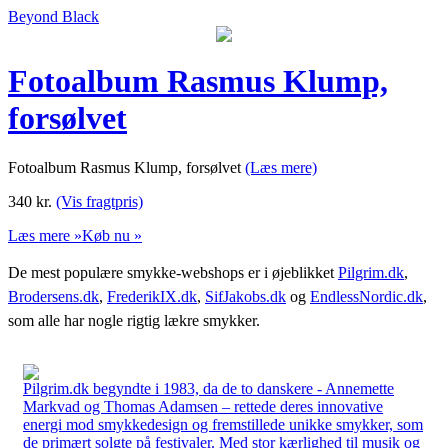
Beyond Black
Fotoalbum Rasmus Klump,
forsølvet
Fotoalbum Rasmus Klump, forsølvet
(Læs mere)
340
kr.
(Vis fragtpris)
Læs mere »
Køb nu »
De mest populære smykke-webshops er i øjeblikket
Pilgrim.dk
,
Brodersens.dk
,
FrederikIX.dk
,
SifJakobs.dk
og
EndlessNordic.dk
,
som alle har nogle rigtig lækre smykker.
Pilgrim.dk begyndte i 1983, da de to danskere - Annemette
Markvad og Thomas Adamsen – rettede deres innovative
energi mod smykkedesign og fremstillede unikke smykker, som
de primært solgte på festivaler. Med stor kærlighed til musik og