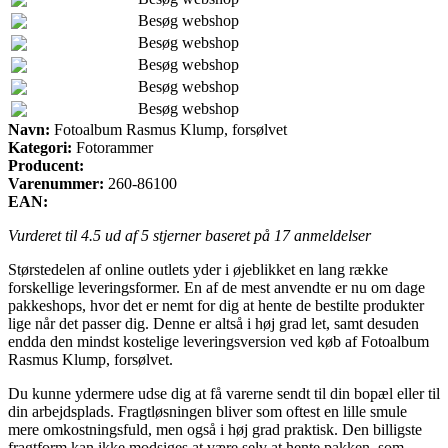
Besøg webshop
Besøg webshop
Besøg webshop
Besøg webshop
Besøg webshop
Navn:
Fotoalbum Rasmus Klump, forsølvet
Kategori:
Fotorammer
Producent:
Varenummer:
260-86100
EAN:
Vurderet til
4.5
ud af 5 stjerner baseret på
17
anmeldelser
Størstedelen af online outlets yder i øjeblikket en lang række
forskellige leveringsformer. En af de mest anvendte er nu om dage
pakkeshops, hvor det er nemt for dig at hente de bestilte produkter
lige når det passer dig. Denne er altså i høj grad let, samt desuden
endda den mindst kostelige leveringsversion ved køb af Fotoalbum
Rasmus Klump, forsølvet.
Du kunne ydermere udse dig at få varerne sendt til din bopæl eller til
din arbejdsplads. Fragtløsningen bliver som oftest en lille smule
mere omkostningsfuld, men også i høj grad praktisk. Den billigste
fragtform kan ikke modsiges at være selv at hente pakken, som