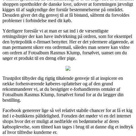
shoppen opretholder de danske love, udover at forretningen jævnligt
kigges til af sagkyndige der forstår bestemmelserne på området.
Desuden giver det dig genvej til at få bistand, såfremt du forvoldes
problemer i forbindelse med dit køb.
Yderligere foreslår vi at man er sat ind i de væsentligste
retningslinjer der kan have indvirkning på ordren, som for eksempel
den byttepolitik e-firmaet benytter. Her er det ydermere afgørende, at
man permanent sikrer ens ordremail, således man senere kan vidne
om ordren af Fotoalbum Rasmus Klump, forsølvet, uanset om du
søger et produkt til en dreng eller pige.
Trustpilot tilbyder dig rigtig tiltalende genveje til at inspicere en
række forhenværende køberes opfattelser og af den grund
rekommanderer vi, at du besigtiger e-forhandlerens omtaler af
Fotoalbum Rasmus Klump, forsølvet forud for at du lægger din
bestilling.
Facebook genererer lige så vel relativt stabile chancer for at få et kig
ind i e-butikkens pålidelighed. Foruden det møder vi en del internet
shops hvor det er muligt at nedfælde en bedømmelse af deres
købsoplevelse, som tilmed kan tages i brug til at danne dig et indtryk
af hvor tilfredse kunderne er.