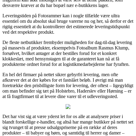
desværre kræver at du har bopæl nær e-butikkens lager.
Leveringstiden på Fotorammer kan i nogle tilfælde være ultra
essentiel om du absolut skal bruge varerne nu og her, så derfor er det
rigtig essentielt at du kontrollerer det estimerede leveringstidspunkt
ved det respektive produkt.
De fleste netbutikker frembyder muligheden for dag-til-dag levering
på massevis af produkter, eksempelvis Fotoalbum Rasmus Klump,
forsølvet, hvilket antager at der bestilles forud for et konkret
klokkeslæt, med hensynstagen til at de garanteret kan nå at få
produkterne ordnet forud for at logistikmedarbejderne har fyraften.
En hel del firmaer på nettet sikrer gebyrfri levering, men ofte
afkræver det at der købes for et fastslået beløb. I øvrigt må man
foretrække den prisbilligste form for levering, der oftest – ligegyldigt
om man befinder sig tæt på Holstebro, Haderslev eller Hørning – er
at få fragtfirmaet til at levere dine varer til et udleveringssted.
Det har vist sig at være yderst let for os alle at analysere priser i
blandt forskellige e-handler, og altså har mange butikker på nettet set
sig tvunget til at presse udsalgspriserne på en række af deres
produkter – til babyer og børn, og samtidig til herrer og damer –