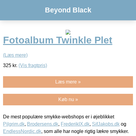
Beyond Black
Fotoalbum Twinkle Plet
(Læs mere)
325
kr.
(Vis fragtpris)
Læs mere »
Køb nu »
De mest populære smykke-webshops er i øjeblikket
Pilgrim.dk
,
Brodersens.dk
,
FrederikIX.dk
,
SifJakobs.dk
og
EndlessNordic.dk
, som alle har nogle rigtig lækre smykker.