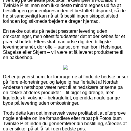
hverdag på de fleste produkter, eksempelvis Fotoalbum
Twinkle Plet, men som ikke desto mindre regnes ud fra at
bestillingen gennemføres inden et besluttet tidspunkt, så de
højst sandsynligt kan nå at få bestillingen skippet afsted
forinden logistikmedarbejderne drager hjemad.
En række outlets på nettet præsterer levering uden
omkostninger, men oftest forudsætter det at der købes for et
præcist beløb. Ellers skal man udse dig den billigste
leveringsmanér, der ofte – uanset om man bor i Helsingør,
Slagelse eller Skjern – vil være at få leveret produkterne til
en pakkeshop.
Det er jo yderst nemt for forbrugerne at finde de bedste priser
på flere e-forretninger, og følgelig har flertallet af Nordahl
Andersen netshops været nødt til at nedskære priserne på
en række af deres produkter – til piger og drenge, men
ligeledes til voksne – betragteligt, og endda nogle gange
byde på levering uden omkostninger.
Trods dette kan det immervæk være profitabelt at efterprøve
nogle enkelte online forhandlere efter rabat på Fotoalbum
Twinkle Plet inden du gennemfører din bestilling, således at
du er sikker på at få fat i den bedste pris.