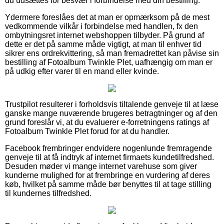
du udsættes for besvær i forbindelse med din bestilling.
Ydermere foreslåes det at man er opmærksom på de mest
vedkommende vilkår i forbindelse med handlen, fx den
ombytningsret internet webshoppen tilbyder. På grund af
dette er det på samme måde vigtigt, at man til enhver tid
sikrer ens ordrekvittering, så man fremadrettet kan påvise sin
bestilling af Fotoalbum Twinkle Plet, uafhængig om man er
på udkig efter varer til en mand eller kvinde.
Trustpilot resulterer i forholdsvis tiltalende genveje til at læse
ganske mange nuværende brugeres betragtninger og af den
grund foreslår vi, at du evaluerer e-forretningens ratings af
Fotoalbum Twinkle Plet forud for at du handler.
Facebook frembringer endvidere nogenlunde fremragende
genveje til at få indtryk af internet firmaets kundetilfredshed.
Desuden møder vi mange internet varehuse som giver
kunderne mulighed for at frembringe en vurdering af deres
køb, hvilket på samme måde bør benyttes til at tage stilling
til kundernes tilfredshed.