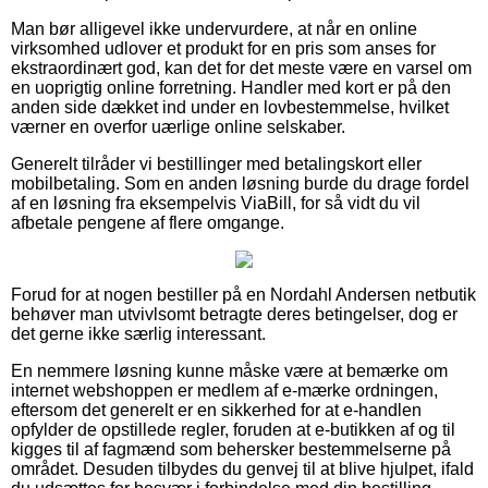
Man bør alligevel ikke undervurdere, at når en online
virksomhed udlover et produkt for en pris som anses for
ekstraordinært god, kan det for det meste være en varsel om
en uoprigtig online forretning. Handler med kort er på den
anden side dækket ind under en lovbestemmelse, hvilket
værner en overfor uærlige online selskaber.
Generelt tilråder vi bestillinger med betalingskort eller
mobilbetaling. Som en anden løsning burde du drage fordel
af en løsning fra eksempelvis ViaBill, for så vidt du vil
afbetale pengene af flere omgange.
Forud for at nogen bestiller på en Nordahl Andersen netbutik
behøver man utvivlsomt betragte deres betingelser, dog er
det gerne ikke særlig interessant.
En nemmere løsning kunne måske være at bemærke om
internet webshoppen er medlem af e-mærke ordningen,
eftersom det generelt er en sikkerhed for at e-handlen
opfylder de opstillede regler, foruden at e-butikken af og til
kigges til af fagmænd som behersker bestemmelserne på
området. Desuden tilbydes du genvej til at blive hjulpet, ifald