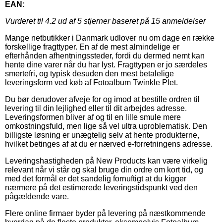
EAN:
Vurderet til
4.2
ud af 5 stjerner baseret på
15
anmeldelser
Mange netbutikker i Danmark udlover nu om dage en række
forskellige fragttyper. En af de mest almindelige er
efterhånden afhentningssteder, fordi du dermed nemt kan
hente dine varer når du har lyst. Fragttypen er jo særdeles
smertefri, og typisk desuden den mest betalelige
leveringsform ved køb af Fotoalbum Twinkle Plet.
Du bør derudover afveje for og imod at bestille ordren til
levering til din lejlighed eller til dit arbejdes adresse.
Leveringsformen bliver af og til en lille smule mere
omkostningsfuld, men lige så vel ultra uproblematisk. Den
billigste løsning er unægtelig selv at hente produkterne,
hvilket betinges af at du er nærved e-forretningens adresse.
Leveringshastigheden på New Products kan være virkelig
relevant når vi står og skal bruge din ordre om kort tid, og
med det formål er det sandelig fornuftigt at du kigger
nærmere på det estimerede leveringstidspunkt ved den
pågældende vare.
Flere online firmaer byder på levering på næstkommende