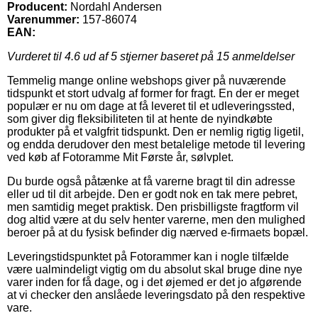
Producent:
Nordahl Andersen
Varenummer:
157-86074
EAN:
Vurderet til
4.6
ud af 5 stjerner baseret på
15
anmeldelser
Temmelig mange online webshops giver på nuværende
tidspunkt et stort udvalg af former for fragt. En der er meget
populær er nu om dage at få leveret til et udleveringssted,
som giver dig fleksibiliteten til at hente de nyindkøbte
produkter på et valgfrit tidspunkt. Den er nemlig rigtig ligetil,
og endda derudover den mest betalelige metode til levering
ved køb af Fotoramme Mit Første år, sølvplet.
Du burde også påtænke at få varerne bragt til din adresse
eller ud til dit arbejde. Den er godt nok en tak mere pebret,
men samtidig meget praktisk. Den prisbilligste fragtform vil
dog altid være at du selv henter varerne, men den mulighed
beroer på at du fysisk befinder dig nærved e-firmaets bopæl.
Leveringstidspunktet på Fotorammer kan i nogle tilfælde
være ualmindeligt vigtig om du absolut skal bruge dine nye
varer inden for få dage, og i det øjemed er det jo afgørende
at vi checker den anslåede leveringsdato på den respektive
vare.