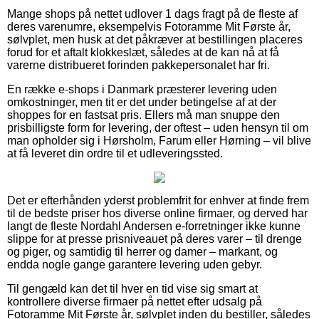
Mange shops på nettet udlover 1 dags fragt på de fleste af
deres varenumre, eksempelvis Fotoramme Mit Første år,
sølvplet, men husk at det påkræver at bestillingen placeres
forud for et aftalt klokkeslæt, således at de kan nå at få
varerne distribueret forinden pakkepersonalet har fri.
En række e-shops i Danmark præsterer levering uden
omkostninger, men tit er det under betingelse af at der
shoppes for en fastsat pris. Ellers må man snuppe den
prisbilligste form for levering, der oftest – uden hensyn til om
man opholder sig i Hørsholm, Farum eller Hørning – vil blive
at få leveret din ordre til et udleveringssted.
Det er efterhånden yderst problemfrit for enhver at finde frem
til de bedste priser hos diverse online firmaer, og derved har
langt de fleste Nordahl Andersen e-forretninger ikke kunne
slippe for at presse prisniveauet på deres varer – til drenge
og piger, og samtidig til herrer og damer – markant, og
endda nogle gange garantere levering uden gebyr.
Til gengæld kan det til hver en tid vise sig smart at
kontrollere diverse firmaer på nettet efter udsalg på
Fotoramme Mit Første år, sølvplet inden du bestiller, således