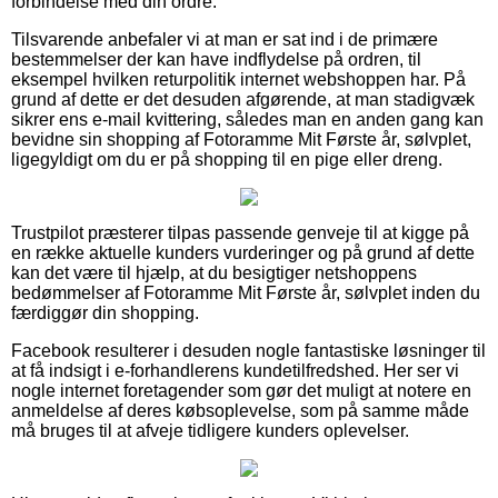
forbindelse med din ordre.
Tilsvarende anbefaler vi at man er sat ind i de primære
bestemmelser der kan have indflydelse på ordren, til
eksempel hvilken returpolitik internet webshoppen har. På
grund af dette er det desuden afgørende, at man stadigvæk
sikrer ens e-mail kvittering, således man en anden gang kan
bevidne sin shopping af Fotoramme Mit Første år, sølvplet,
ligegyldigt om du er på shopping til en pige eller dreng.
Trustpilot præsterer tilpas passende genveje til at kigge på
en række aktuelle kunders vurderinger og på grund af dette
kan det være til hjælp, at du besigtiger netshoppens
bedømmelser af Fotoramme Mit Første år, sølvplet inden du
færdiggør din shopping.
Facebook resulterer i desuden nogle fantastiske løsninger til
at få indsigt i e-forhandlerens kundetilfredshed. Her ser vi
nogle internet foretagender som gør det muligt at notere en
anmeldelse af deres købsoplevelse, som på samme måde
må bruges til at afveje tidligere kunders oplevelser.