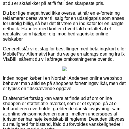
at du er skråsikker på at få fat i den skarpeste pris.
Du bør lige meget hvad ikke overse, at når en e-forretning
reklamerer deres varer til salg for en udsalgspris som anses
for utrolig billig, så bør det tit være en indikator for en uægte
netbutik. Handler med kort er i hvert fald omfattet af et
regulativ, som hjælper dig imod bedrageriske online
selskaber.
Generelt slår vi et slag for bestillinger med betalingskort eller
MobilePay. Alternativt kan du vælge en afdragsløsning fra fx
ViaBill, såfremt du vil afdrage omkostningerne over tid.
Inden nogen køber i en Nordahl Andersen online webshop
behøver man altid se på shoppens forretningsvilkår, men det
er typisk en tidskrævende opgave.
Et alternativt forslag kan være at finde ud af om online
shoppen er støttet af e-mærket, som er et sympol på at e-
forhandleren overholder gældende dansk lovgivning, samt
at online virksomheden en gang i mellem undersøges af
jurister der har nøje kendskab til reglerne. Desuden tilbydes
du mulighed for bistand, ifald du forvoldes vanskeligheder i