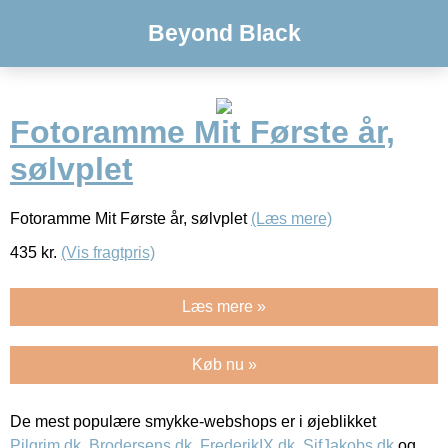
Beyond Black
Fotoramme Mit Første år,
sølvplet
Fotoramme Mit Første år, sølvplet
(Læs mere)
435
kr.
(Vis fragtpris)
Læs mere »
Køb nu »
De mest populære smykke-webshops er i øjeblikket
Pilgrim.dk
,
Brodersens.dk
,
FrederikIX.dk
,
SifJakobs.dk
og