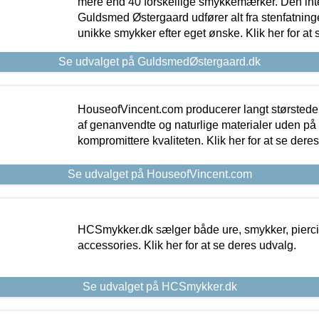
mere end 40 forskellige smykkemærker. Den in
Guldsmed Østergaard udfører alt fra stenfatninge
unikke smykker efter eget ønske. Klik her for at 
Se udvalget på GuldsmedØstergaard.dk
HouseofVincent.com producerer langt størstede
af genanvendte og naturlige materialer uden p
kompromittere kvaliteten. Klik her for at se dere
Se udvalget på HouseofVincent.com
HCSmykker.dk sælger både ure, smykker, pierc
accessories. Klik her for at se deres udvalg.
Se udvalget på HCSmykker.dk