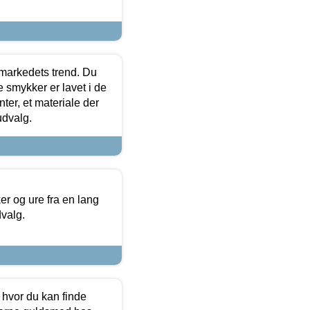
markedets trend. Du
e smykker er lavet i de
ter, et materiale der
udvalg.
 og ure fra en lang
dvalg.
 hvor du kan finde