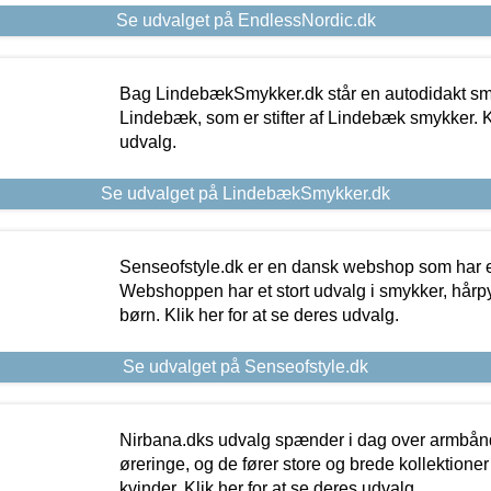
Se udvalget på EndlessNordic.dk
Bag LindebækSmykker.dk står en autodidakt s
Lindebæk, som er stifter af Lindebæk smykker. Kl
udvalg.
Se udvalget på LindebækSmykker.dk
Senseofstyle.dk er en dansk webshop som har e
Webshoppen har et stort udvalg i smykker, hårpy
børn. Klik her for at se deres udvalg.
Se udvalget på Senseofstyle.dk
Nirbana.dks udvalg spænder i dag over armbånd
øreringe, og de fører store og brede kollektione
kvinder. Klik her for at se deres udvalg.