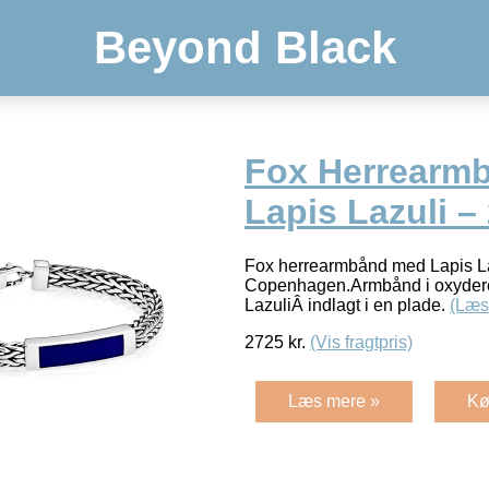
Beyond Black
Fox Herrearm
Lapis Lazuli –
Fox herrearmbånd med Lapis La
Copenhagen.Armbånd i oxydere
LazuliÂ indlagt i en plade.
(Læs
2725
kr.
(Vis fragtpris)
Læs mere »
Kø