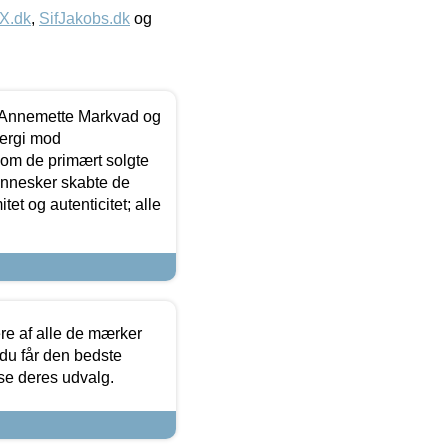
IX.dk
,
SifJakobs.dk
og
- Annemette Markvad og
ergi mod
som de primært solgte
mennesker skabte de
et og autenticitet; alle
.
re af alle de mærker
 du får den bedste
 se deres udvalg.