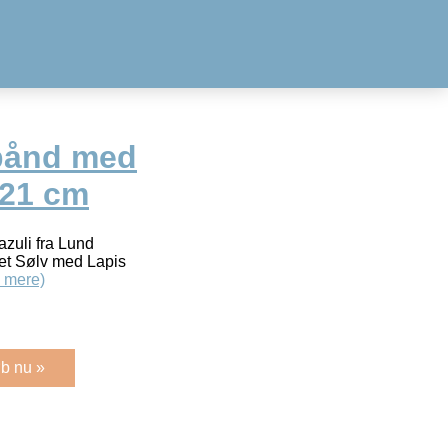
bånd med
 21 cm
zuli fra Lund
t Sølv med Lapis
 mere)
b nu »