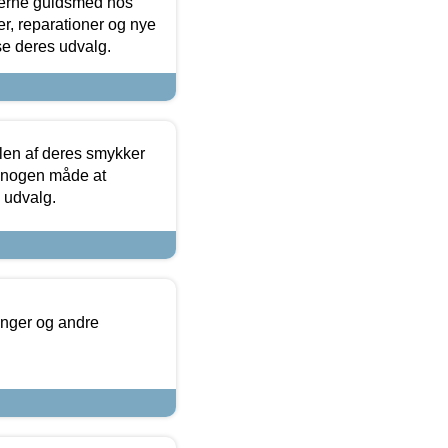
terne guldsmed hos
r, reparationer og nye
se deres udvalg.
len af deres smykker
å nogen måde at
s udvalg.
inger og andre