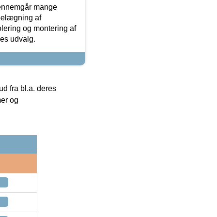
gennemgår mange
 belægning af
olering og montering af
res udvalg.
 fra bl.a. deres
mer og