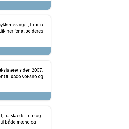
mykkedesinger, Emma
ik her for at se deres
ksisteret siden 2007.
nt til både voksne og
, halskæder, ure og
r til både mænd og