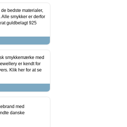
 de bedste materialer,
 Alle smykker er derfor
arat guldbelagt 925
dansk smykkemærke med
ewellery er kendt for
ers. Klik her for at se
kkebrand med
ndte danske