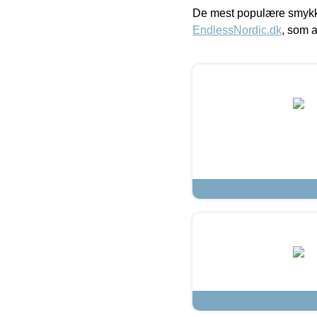
De mest populære smykk
EndlessNordic.dk
, som a