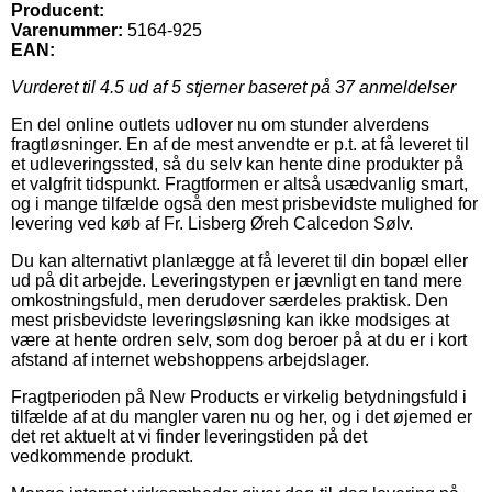
Producent:
Varenummer:
5164-925
EAN:
Vurderet til
4.5
ud af 5 stjerner baseret på
37
anmeldelser
En del online outlets udlover nu om stunder alverdens
fragtløsninger. En af de mest anvendte er p.t. at få leveret til
et udleveringssted, så du selv kan hente dine produkter på
et valgfrit tidspunkt. Fragtformen er altså usædvanlig smart,
og i mange tilfælde også den mest prisbevidste mulighed for
levering ved køb af Fr. Lisberg Øreh Calcedon Sølv.
Du kan alternativt planlægge at få leveret til din bopæl eller
ud på dit arbejde. Leveringstypen er jævnligt en tand mere
omkostningsfuld, men derudover særdeles praktisk. Den
mest prisbevidste leveringsløsning kan ikke modsiges at
være at hente ordren selv, som dog beroer på at du er i kort
afstand af internet webshoppens arbejdslager.
Fragtperioden på New Products er virkelig betydningsfuld i
tilfælde af at du mangler varen nu og her, og i det øjemed er
det ret aktuelt at vi finder leveringstiden på det
vedkommende produkt.