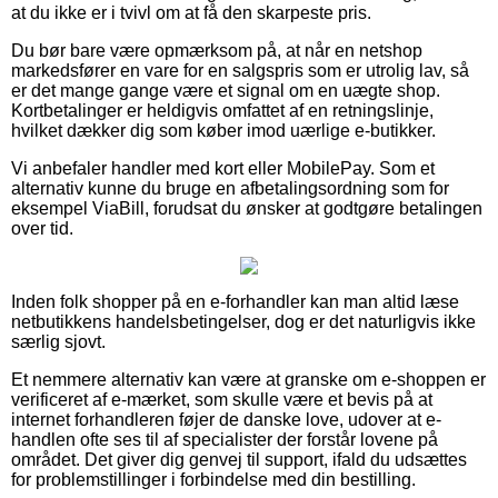
at du ikke er i tvivl om at få den skarpeste pris.
Du bør bare være opmærksom på, at når en netshop
markedsfører en vare for en salgspris som er utrolig lav, så
er det mange gange være et signal om en uægte shop.
Kortbetalinger er heldigvis omfattet af en retningslinje,
hvilket dækker dig som køber imod uærlige e-butikker.
Vi anbefaler handler med kort eller MobilePay. Som et
alternativ kunne du bruge en afbetalingsordning som for
eksempel ViaBill, forudsat du ønsker at godtgøre betalingen
over tid.
Inden folk shopper på en e-forhandler kan man altid læse
netbutikkens handelsbetingelser, dog er det naturligvis ikke
særlig sjovt.
Et nemmere alternativ kan være at granske om e-shoppen er
verificeret af e-mærket, som skulle være et bevis på at
internet forhandleren føjer de danske love, udover at e-
handlen ofte ses til af specialister der forstår lovene på
området. Det giver dig genvej til support, ifald du udsættes
for problemstillinger i forbindelse med din bestilling.