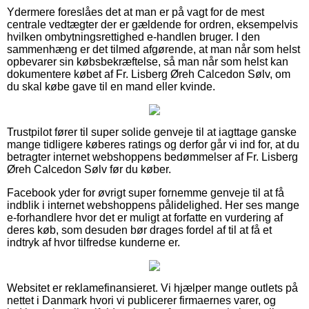
Ydermere foreslåes det at man er på vagt for de mest
centrale vedtægter der er gældende for ordren, eksempelvis
hvilken ombytningsrettighed e-handlen bruger. I den
sammenhæng er det tilmed afgørende, at man når som helst
opbevarer sin købsbekræftelse, så man når som helst kan
dokumentere købet af Fr. Lisberg Øreh Calcedon Sølv, om
du skal købe gave til en mand eller kvinde.
Trustpilot fører til super solide genveje til at iagttage ganske
mange tidligere køberes ratings og derfor går vi ind for, at du
betragter internet webshoppens bedømmelser af Fr. Lisberg
Øreh Calcedon Sølv før du køber.
Facebook yder for øvrigt super fornemme genveje til at få
indblik i internet webshoppens pålidelighed. Her ses mange
e-forhandlere hvor det er muligt at forfatte en vurdering af
deres køb, som desuden bør drages fordel af til at få et
indtryk af hvor tilfredse kunderne er.
Websitet er reklamefinansieret. Vi hjælper mange outlets på
nettet i Danmark hvori vi publicerer firmaernes varer, og