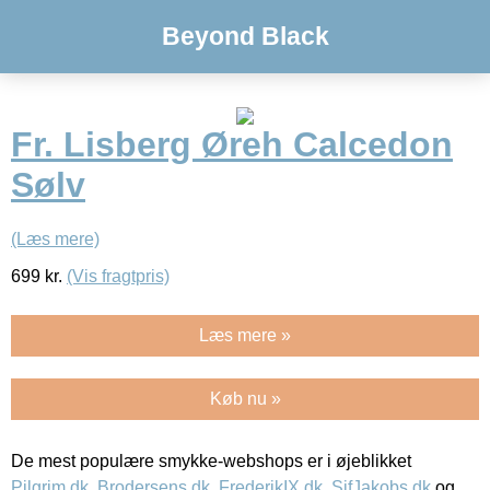
Beyond Black
Fr. Lisberg Øreh Calcedon
Sølv
(Læs mere)
699
kr.
(Vis fragtpris)
Læs mere »
Køb nu »
De mest populære smykke-webshops er i øjeblikket
Pilgrim.dk
,
Brodersens.dk
,
FrederikIX.dk
,
SifJakobs.dk
og