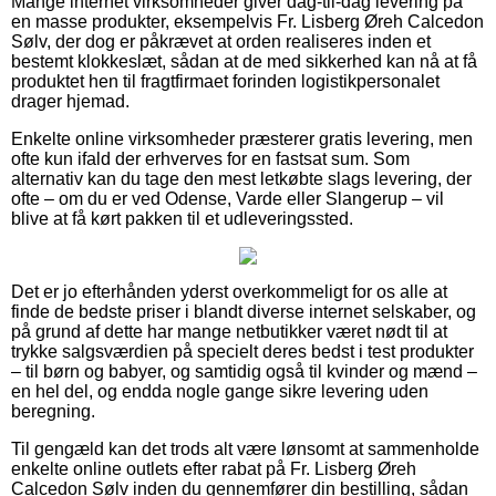
Mange internet virksomheder giver dag-til-dag levering på
en masse produkter, eksempelvis Fr. Lisberg Øreh Calcedon
Sølv, der dog er påkrævet at orden realiseres inden et
bestemt klokkeslæt, sådan at de med sikkerhed kan nå at få
produktet hen til fragtfirmaet forinden logistikpersonalet
drager hjemad.
Enkelte online virksomheder præsterer gratis levering, men
ofte kun ifald der erhverves for en fastsat sum. Som
alternativ kan du tage den mest letkøbte slags levering, der
ofte – om du er ved Odense, Varde eller Slangerup – vil
blive at få kørt pakken til et udleveringssted.
Det er jo efterhånden yderst overkommeligt for os alle at
finde de bedste priser i blandt diverse internet selskaber, og
på grund af dette har mange netbutikker været nødt til at
trykke salgsværdien på specielt deres bedst i test produkter
– til børn og babyer, og samtidig også til kvinder og mænd –
en hel del, og endda nogle gange sikre levering uden
beregning.
Til gengæld kan det trods alt være lønsomt at sammenholde
enkelte online outlets efter rabat på Fr. Lisberg Øreh
Calcedon Sølv inden du gennemfører din bestilling, sådan