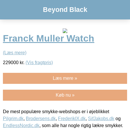
Beyond Black
Franck Muller Watch
(Læs mere)
229000
kr.
(Vis fragtpris)
Læs mere »
Køb nu »
De mest populære smykke-webshops er i øjeblikket
Pilgrim.dk
,
Brodersens.dk
,
FrederikIX.dk
,
SifJakobs.dk
og
EndlessNordic.dk
, som alle har nogle rigtig lækre smykker.