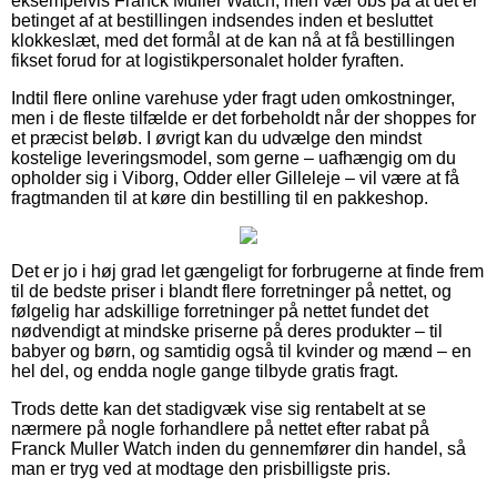
eksempelvis Franck Muller Watch, men vær obs på at det er
betinget af at bestillingen indsendes inden et besluttet
klokkeslæt, med det formål at de kan nå at få bestillingen
fikset forud for at logistikpersonalet holder fyraften.
Indtil flere online varehuse yder fragt uden omkostninger,
men i de fleste tilfælde er det forbeholdt når der shoppes for
et præcist beløb. I øvrigt kan du udvælge den mindst
kostelige leveringsmodel, som gerne – uafhængig om du
opholder sig i Viborg, Odder eller Gilleleje – vil være at få
fragtmanden til at køre din bestilling til en pakkeshop.
Det er jo i høj grad let gængeligt for forbrugerne at finde frem
til de bedste priser i blandt flere forretninger på nettet, og
følgelig har adskillige forretninger på nettet fundet det
nødvendigt at mindske priserne på deres produkter – til
babyer og børn, og samtidig også til kvinder og mænd – en
hel del, og endda nogle gange tilbyde gratis fragt.
Trods dette kan det stadigvæk vise sig rentabelt at se
nærmere på nogle forhandlere på nettet efter rabat på
Franck Muller Watch inden du gennemfører din handel, så
man er tryg ved at modtage den prisbilligste pris.