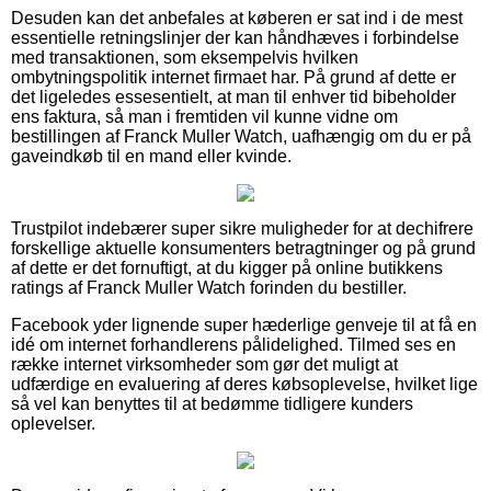
Desuden kan det anbefales at køberen er sat ind i de mest
essentielle retningslinjer der kan håndhæves i forbindelse
med transaktionen, som eksempelvis hvilken
ombytningspolitik internet firmaet har. På grund af dette er
det ligeledes essesentielt, at man til enhver tid bibeholder
ens faktura, så man i fremtiden vil kunne vidne om
bestillingen af Franck Muller Watch, uafhængig om du er på
gaveindkøb til en mand eller kvinde.
Trustpilot indebærer super sikre muligheder for at dechifrere
forskellige aktuelle konsumenters betragtninger og på grund
af dette er det fornuftigt, at du kigger på online butikkens
ratings af Franck Muller Watch forinden du bestiller.
Facebook yder lignende super hæderlige genveje til at få en
idé om internet forhandlerens pålidelighed. Tilmed ses en
række internet virksomheder som gør det muligt at
udfærdige en evaluering af deres købsoplevelse, hvilket lige
så vel kan benyttes til at bedømme tidligere kunders
oplevelser.