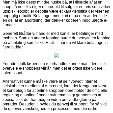
Man må ikke desto mindre huske på, at i tilfælde af at en
shop på nettet sælger et produkt til salg for en pris som virker
utopisk letkøbt, er det ofte være et karakteristika der viser en
uoprigtig e-butik. Betalinger med kort er på den anden side
en del af en anordning, der dækker køberen imod uægte e-
firmaer.
Generelt tilråder vi handler med kort eller betalinger med
mobilen. Som en anden løsning burde du benytte en løsning
på afbetaling som f.eks. ViaBill, når du vil klare betalingen i
flere bidder.
Forinden folk køber i en e-forhandler kunne man ideelt set
overveje e-shoppens vilkår, men det er oftest ikke videre
interessant.
Alternativet kunne måske være at se hvorvidt internet
selskabet er medlem af e-mærket, fordi det længe har været
et kendetegn for at online shoppen opretholder de officielle
regler, og at online firmaet rutinemæssigt gennemses af
specialister der har megen viden om vedtægterne på
området. Desuden tilbydes du genvej til support, for så vidt
du oplever vanskeligheder i processen med din ordre.