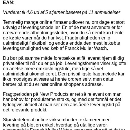
EAN:
Vurderet til
4.6
ud af 5 stjerner baseret på
11
anmeldelser
Temmelig mange online firmaer udlover nu om dage et stort
udvalg af leveringsmodeller. En af de mest anvendte er for
nærværende afhentningssteder, hvor du så nemt kan hente
de købte varer når du har lyst. Fragtmuligheden er jo
ualmindeligt fleksibel, og endda endda den mest letkøbte
leveringsmulighed ved køb af Franck Muller Watch.
Du bør på samme måde foretrække at få leveret hjem til dig
privat eller til når du er på job. Leveringsformen viser sig ofte
en anelse mere omkostningsfuld, men lige så vel
ualmindeligt ukompliceret. Den prisbilligste fragtmetode kan
ikke modsiges at være at hente ordren selv, men dette
beroer på at du er nær online shoppens adresse.
Fragtperioden på New Products er ret så relevant om man
har behov for produkterne straks, og med det formål er det
tydeligvis aktuelt at man ser den anslåede leveringstid på
det relevante produkt.
Størstedelen af online virksomheder reklamerer med
levering på blot en enkelt hverdag på utallige varer,