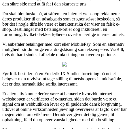
den sikre side med at få fat i den skarpeste pris.
Du skal blot huske på, at såfremt en internet webshop reklamerer
deres produkter til en udsalgspris som er grænseløst beskeden, så
bør det i nogle tilfælde være et karakteristika der viser en falsk e-
shop. Bestillinger med betalingskort er dog inkluderet i en
forordning, hvilket dækker køberen overfor uærlige internet outlets.
Vi anbefaler betalinger med kort eller MobilePay. Som en alternativ
mulighed bør du bruge en afdragsløsning som eksempelvis ViaBill,
hvis du har i sinde at afbetale omkostningerne over en periode.
Før folk bestiller på en Frederik IX Studios forretning på nettet
behøver man utvivlsomt tage stilling til netshoppens handelsaftale,
det er dog normalt ikke særlig interessant.
Et alternativ kunne derfor være at bemærke hvorvidt internet
webshoppen er verificeret af e-mærket, siden det burde være et
signal om at webbutikken lever op til gældende dansk lovgivning,
udover at online virksomheden jævnligt overværes af fagfolk der har
megen viden om vilkårene. Derudover giver det dig genvej til
opbakning, ifald du oplever vanskeligheder med din bestilling.