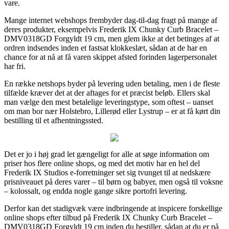
vare.
Mange internet webshops frembyder dag-til-dag fragt på mange af
deres produkter, eksempelvis Frederik IX Chunky Curb Bracelet –
DMV0318GD Forgyldt 19 cm, men glem ikke at det betinges af at
ordren indsendes inden et fastsat klokkeslæt, sådan at de har en
chance for at nå at få varen skippet afsted forinden lagerpersonalet
har fri.
En række netshops byder på levering uden betaling, men i de fleste
tilfælde kræver det at der aftages for et præcist beløb. Ellers skal
man vælge den mest betalelige leveringstype, som oftest – uanset
om man bor nær Holstebro, Lillerød eller Lystrup – er at få kørt din
bestilling til et afhentningssted.
Det er jo i høj grad let gængeligt for alle at søge information om
priser hos flere online shops, og med det motiv har en hel del
Frederik IX Studios e-forretninger set sig tvunget til at nedskære
prisniveauet på deres varer – til børn og babyer, men også til voksne
– kolossalt, og endda nogle gange sikre portofri levering.
Derfor kan det stadigvæk være indbringende at inspicere forskellige
online shops efter tilbud på Frederik IX Chunky Curb Bracelet –
DMV0318GD Forgyldt 19 cm inden du bestiller, sådan at du er på