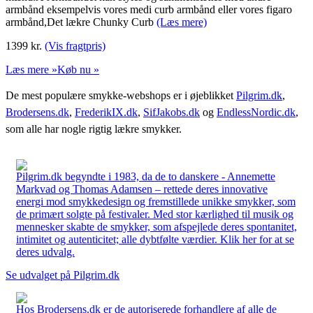
armbånd eksempelvis vores medi curb armbånd eller vores figaro
armbånd,Det lækre Chunky Curb
(Læs mere)
1399
kr.
(Vis fragtpris)
Læs mere »
Køb nu »
De mest populære smykke-webshops er i øjeblikket
Pilgrim.dk
,
Brodersens.dk
,
FrederikIX.dk
,
SifJakobs.dk
og
EndlessNordic.dk
,
som alle har nogle rigtig lækre smykker.
Pilgrim.dk begyndte i 1983, da de to danskere - Annemette
Markvad og Thomas Adamsen – rettede deres innovative
energi mod smykkedesign og fremstillede unikke smykker, som
de primært solgte på festivaler. Med stor kærlighed til musik og
mennesker skabte de smykker, som afspejlede deres spontanitet,
intimitet og autenticitet; alle dybtfølte værdier. Klik her for at se
deres udvalg.
Se udvalget på Pilgrim.dk
Hos Brodersens.dk er de autoriserede forhandlere af alle de