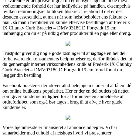
Tilsvarende er det prisværdigt at du er hensynstagende til de mest
vedkommende forhold der har indflydelse på handlen, eksempelvis
hvilken returneringsret butikken tilsikrer. I relation til det er det
desuden essesentielt, at man når som helst beholder ens faktura e-
mail, så man i fremtiden vil kunne eftervise bestillingen af Frederik
IX Chunky Curb Bracelet – DMV0318GD Forgyldt 19 cm,
uafhængig om du er på udkig efter produkter til en pige eller dreng.
Trustpilot giver dig nogle gode løsninger til at iagttage en hel del
forhenværende konsumenters bedømmelser og derfor tilrådes det, at
du gennemgår internet virksomhedens kritik af Frederik IX Chunky
Curb Bracelet – DMV0318GD Forgyldt 19 cm forud for at du
lægger din bestilling.
Facebook præsterer derudover altid belejlige metoder til at få en idé
om online butikkens popularitet. Her er der en del outlets på nettet
som giver kunderne mulighed for at formulere en anmeldelse af
ordreforløbet, som også bør tages i brug til at afveje hvor glade
kunderne er.
Vores hjemmeside er finansieret af annonceindtægter. Vi har
samarbejder med et hold af netshops hvori vi præsenterer