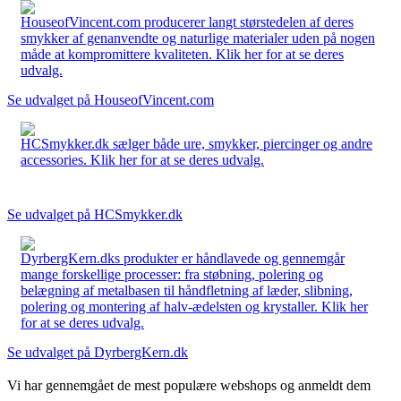
HouseofVincent.com producerer langt størstedelen af deres
smykker af genanvendte og naturlige materialer uden på nogen
måde at kompromittere kvaliteten. Klik her for at se deres
udvalg.
Se udvalget på HouseofVincent.com
HCSmykker.dk sælger både ure, smykker, piercinger og andre
accessories. Klik her for at se deres udvalg.
Se udvalget på HCSmykker.dk
DyrbergKern.dks produkter er håndlavede og gennemgår
mange forskellige processer: fra støbning, polering og
belægning af metalbasen til håndfletning af læder, slibning,
polering og montering af halv-ædelsten og krystaller. Klik her
for at se deres udvalg.
Se udvalget på DyrbergKern.dk
Vi har gennemgået de mest populære webshops og anmeldt dem