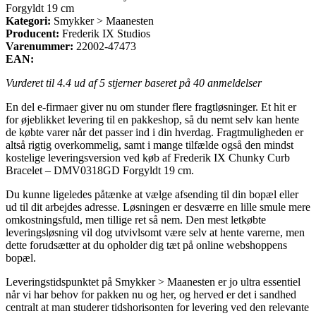
Forgyldt 19 cm
Kategori:
Smykker > Maanesten
Producent:
Frederik IX Studios
Varenummer:
22002-47473
EAN:
Vurderet til
4.4
ud af 5 stjerner baseret på
40
anmeldelser
En del e-firmaer giver nu om stunder flere fragtløsninger. Et hit er
for øjeblikket levering til en pakkeshop, så du nemt selv kan hente
de købte varer når det passer ind i din hverdag. Fragtmuligheden er
altså rigtig overkommelig, samt i mange tilfælde også den mindst
kostelige leveringsversion ved køb af Frederik IX Chunky Curb
Bracelet – DMV0318GD Forgyldt 19 cm.
Du kunne ligeledes påtænke at vælge afsending til din bopæl eller
ud til dit arbejdes adresse. Løsningen er desværre en lille smule mere
omkostningsfuld, men tillige ret så nem. Den mest letkøbte
leveringsløsning vil dog utvivlsomt være selv at hente varerne, men
dette forudsætter at du opholder dig tæt på online webshoppens
bopæl.
Leveringstidspunktet på Smykker > Maanesten er jo ultra essentiel
når vi har behov for pakken nu og her, og herved er det i sandhed
centralt at man studerer tidshorisonten for levering ved den relevante