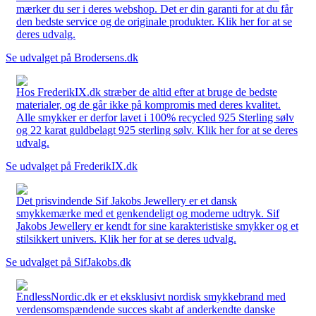
mærker du ser i deres webshop. Det er din garanti for at du får
den bedste service og de originale produkter. Klik her for at se
deres udvalg.
Se udvalget på Brodersens.dk
Hos FrederikIX.dk stræber de altid efter at bruge de bedste
materialer, og de går ikke på kompromis med deres kvalitet.
Alle smykker er derfor lavet i 100% recycled 925 Sterling sølv
og 22 karat guldbelagt 925 sterling sølv. Klik her for at se deres
udvalg.
Se udvalget på FrederikIX.dk
Det prisvindende Sif Jakobs Jewellery er et dansk
smykkemærke med et genkendeligt og moderne udtryk. Sif
Jakobs Jewellery er kendt for sine karakteristiske smykker og et
stilsikkert univers. Klik her for at se deres udvalg.
Se udvalget på SifJakobs.dk
EndlessNordic.dk er et eksklusivt nordisk smykkebrand med
verdensomspændende succes skabt af anderkendte danske