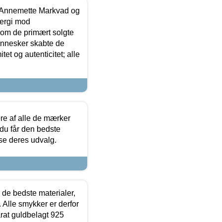
- Annemette Markvad og
ergi mod
som de primært solgte
mennesker skabte de
et og autenticitet; alle
.
re af alle de mærker
 du får den bedste
 se deres udvalg.
 de bedste materialer,
 Alle smykker er derfor
arat guldbelagt 925