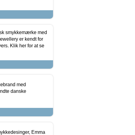
dansk smykkemærke med
ewellery er kendt for
ers. Klik her for at se
kkebrand med
ndte danske
mykkedesinger, Emma