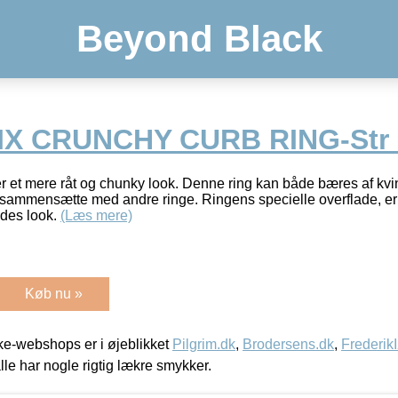
Beyond Black
IX CRUNCHY CURB RING-Str
er et mere råt og chunky look. Denne ring kan både bæres af k
og sammensætte med andre ringe. Ringens specielle overflade, er 
edes look.
(Læs mere)
Køb nu »
e-webshops er i øjeblikket
Pilgrim.dk
,
Brodersens.dk
,
Frederik
lle har nogle rigtig lækre smykker.