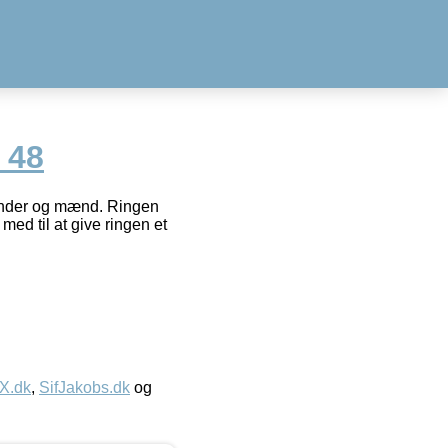
_48
vinder og mænd. Ringen
med til at give ringen et
IX.dk
,
SifJakobs.dk
og