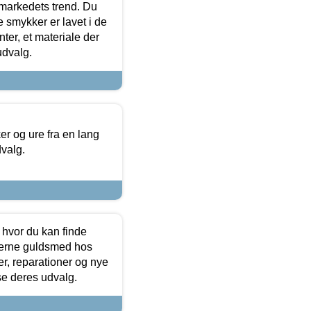
markedets trend. Du
e smykker er lavet i de
ter, et materiale der
udvalg.
 og ure fra en lang
dvalg.
 hvor du kan finde
terne guldsmed hos
r, reparationer og nye
se deres udvalg.