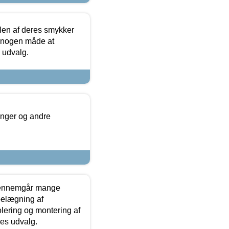
len af deres smykker
å nogen måde at
s udvalg.
inger og andre
gennemgår mange
 belægning af
olering og montering af
res udvalg.