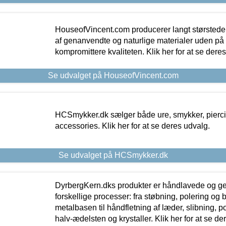
HouseofVincent.com producerer langt størstede
af genanvendte og naturlige materialer uden p
kompromittere kvaliteten. Klik her for at se dere
Se udvalget på HouseofVincent.com
HCSmykker.dk sælger både ure, smykker, pierc
accessories. Klik her for at se deres udvalg.
Se udvalget på HCSmykker.dk
DyrbergKern.dks produkter er håndlavede og 
forskellige processer: fra støbning, polering og
metalbasen til håndfletning af læder, slibning, p
halv-ædelsten og krystaller. Klik her for at se de