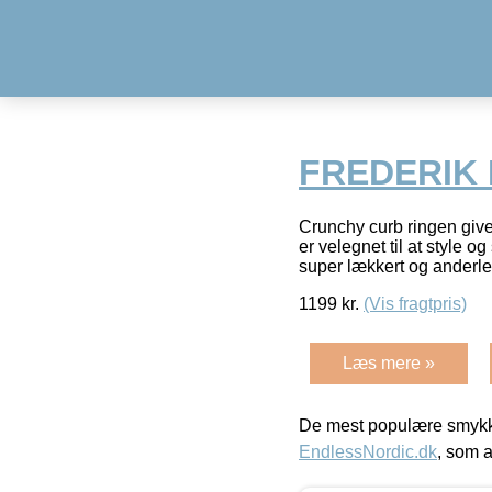
FREDERIK 
Crunchy curb ringen giv
er velegnet til at style 
super lækkert og anderl
1199
kr.
(Vis fragtpris)
Læs mere »
De mest populære smykk
EndlessNordic.dk
, som a