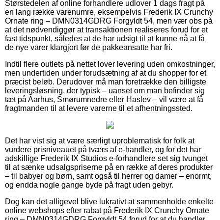
Størstedelen af online forhandlere udlover 1 dags fragt på
en lang række varenumre, eksempelvis Frederik IX Crunchy
Ornate ring – DMN0314GDRG Forgyldt 54, men vær obs på
at det nødvendiggør at transaktionen realiseres forud for et
fast tidspunkt, således at de har udsigt til at kunne nå at få
de nye varer klargjort før de pakkeansatte har fri.
Indtil flere outlets på nettet lover levering uden omkostninger,
men undertiden under forudsætning af at du shopper for et
præcist beløb. Derudover må man foretrække den billigste
leveringsløsning, der typisk – uanset om man befinder sig
tæt på Aarhus, Smørumnedre eller Haslev – vil være at få
fragtmanden til at levere varerne til et afhentningssted.
Det har vist sig at være særligt uproblematisk for folk at
vurdere prisniveauet på tværs af e-handler, og for det har
adskillige Frederik IX Studios e-forhandlere set sig tvunget
til at sænke udsalgspriserne på en række af deres produkter
– til babyer og børn, samt også til herrer og damer – enormt,
og endda nogle gange byde på fragt uden gebyr.
Dog kan det alligevel blive lukrativt at sammenholde enkelte
online webshops efter rabat på Frederik IX Crunchy Ornate
ring – DMN0314GDRG Forgyldt 54 forud for at du handler,