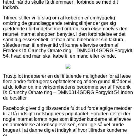
hånd, når du skulle få dilemmaer i forbindelse med dit
indkøb.
Tilmed stiller vi forslag om at køberen er omhyggelig
omkring de grundlæggende retningslinjer der gør sig
gældende i forbindelse med ordren, som eksempelvis den
returret internet shoppen benytter. I den forbindelse er det
samtidig essesentielt, at man altid bibeholder sin faktura,
således man til enhver tid vil kunne eftervise ordren af
Frederik IX Crunchy Ornate ring – DMN0314GDRG Forgyldt
54, hvad end man skal købe til en mand eller kvinde.
Trustpilot indebærer en del tiltalende muligheder for at læse
flere andre forbrugeres opfattelser og af den grund tilråder vi,
at du tolker online virksomhedens bedømmelser af Frederik
IX Crunchy Ornate ring – DMN0314GDRG Forgyldt 54 inden
du bestiller.
Facebook giver dig tilsvarende fuldt ud fordelagtige metoder
til at få indsigt i netshoppens popularitet. Foruden det er der
nogle internet forretninger som tilbyder kunderne at aflevere
en anmeldelse af købsoplevelsen, som lige så vel burde
bruges til at danne dig et indtryk af hvor tilfredse kunderne
er.