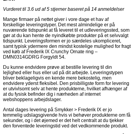
Vurderet til
3.6
ud af 5 stjerner baseret på
14
anmeldelser
Mange firmaer på nettet giver i vore dage et hav af
forskellige leveringstyper. Det mest almindelige er på
nuværende tidspunkt at få leveret til et udleveringssted, som
gør at du kan hente de nyindkøbte produkter på et selvvalgt
tidspunkt. Leveringsformen er jo særdeles ukompliceret,
samt typisk ydermere den mindst kostelige mulighed for fragt
ved køb af Frederik IX Crunchy Ornate ring –
DMN0314GDRG Forgyldt 54.
Du kunne endvidere prøve at bestille levering til din
lejlighed eller hus eller ud på dit arbejde. Leveringstypen
bliver beklageligvis en kende mere bekostelig, men
endvidere yderst fleksibel. Den prisbilligste form for levering
er utvivlsomt selv at hente produkterne, hvilket afhænger af
at du fysisk befinder dig i nærheden af internet
webshoppens arbejdslager.
Antal dages levering på Smykker > Frederik IX er jo
temmelig udslagsgivende hvis vi behøver produkterne om få
sekunder, og i det øjemed er det helt centralt at du tjekker
den forventede leveringstid ved det vedkommende produkt.