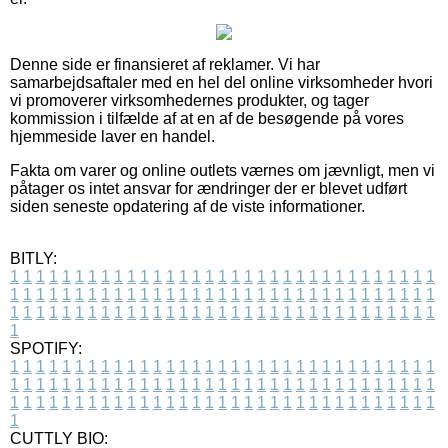
Denne side er finansieret af reklamer. Vi har
samarbejdsaftaler med en hel del online virksomheder hvori
vi promoverer virksomhedernes produkter, og tager
kommission i tilfælde af at en af de besøgende på vores
hjemmeside laver en handel.
Fakta om varer og online outlets værnes om jævnligt, men vi
påtager os intet ansvar for ændringer der er blevet udført
siden seneste opdatering af de viste informationer.
BITLY:
1
1
1
1
1
1
1
1
1
1
1
1
1
1
1
1
1
1
1
1
1
1
1
1
1
1
1
1
1
1
1
1
1
1
1
1
1
1
1
1
1
1
1
1
1
1
1
1
1
1
1
1
1
1
1
1
1
1
1
1
1
1
1
1
1
1
1
1
1
1
1
1
1
1
1
1
1
1
1
1
1
1
1
1
1
1
1
1
1
1
1
1
1
1
1
1
1
1
1
1
SPOTIFY:
1
1
1
1
1
1
1
1
1
1
1
1
1
1
1
1
1
1
1
1
1
1
1
1
1
1
1
1
1
1
1
1
1
1
1
1
1
1
1
1
1
1
1
1
1
1
1
1
1
1
1
1
1
1
1
1
1
1
1
1
1
1
1
1
1
1
1
1
1
1
1
1
1
1
1
1
1
1
1
1
1
1
1
1
1
1
1
1
1
1
1
1
1
1
1
1
1
1
1
1
CUTTLY BIO: