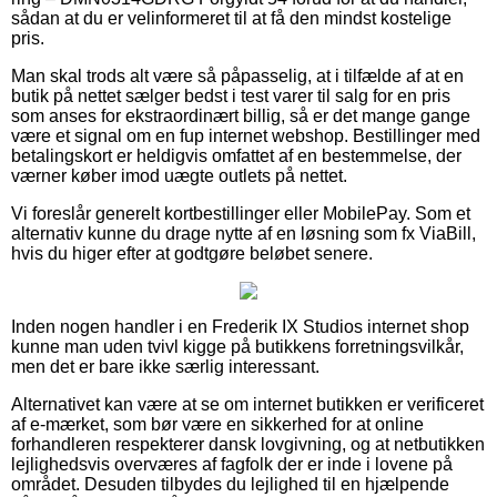
sådan at du er velinformeret til at få den mindst kostelige
pris.
Man skal trods alt være så påpasselig, at i tilfælde af at en
butik på nettet sælger bedst i test varer til salg for en pris
som anses for ekstraordinært billig, så er det mange gange
være et signal om en fup internet webshop. Bestillinger med
betalingskort er heldigvis omfattet af en bestemmelse, der
værner køber imod uægte outlets på nettet.
Vi foreslår generelt kortbestillinger eller MobilePay. Som et
alternativ kunne du drage nytte af en løsning som fx ViaBill,
hvis du higer efter at godtgøre beløbet senere.
Inden nogen handler i en Frederik IX Studios internet shop
kunne man uden tvivl kigge på butikkens forretningsvilkår,
men det er bare ikke særlig interessant.
Alternativet kan være at se om internet butikken er verificeret
af e-mærket, som bør være en sikkerhed for at online
forhandleren respekterer dansk lovgivning, og at netbutikken
lejlighedsvis overværes af fagfolk der er inde i lovene på
området. Desuden tilbydes du lejlighed til en hjælpende