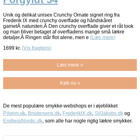
Unik og delikat unisex Crunchy Ornate signet ring fra
Frederik IX med crunchy overflade og håndskåret
garnetÂ natursten.Â Den crunchy overflade giver et råt look
og man bliver betaget af overfladens mange små lækre
detaljer.Â Ringen står flot alene, men e
(Læs mere)
1699
kr.
(Vis fragtpris)
Læs mere »
Køb nu »
De mest populære smykke-webshops er i øjeblikket
Pilgrim.dk
,
Brodersens.dk
,
FrederikIX.dk
,
SifJakobs.dk
og
EndlessNordic.dk
, som alle har nogle rigtig lækre smykker.