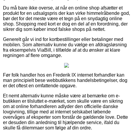
Du må bare ikke overse, at når en online shop afsætter et
produkt for en udsalgspris der kan virke himmelråbende god,
bør det for det meste være et tegn på en snydagtig online
shop. Shopping med kort er dog en del af en forordning, der
sikrer dig som køber imod falske shops på nettet.
Generelt går vi ind for kortbestillinger eller betalinger med
mobilen. Som alternativ kunne du vælge en afdragsløsning
fra eksempelvis ViaBill, i tilfælde af at du ønsker at klare
regningen af flere omgange.
Før folk handler hos en Frederik IX internet forhandler kan
man principielt bese webbutikkens handelsbetingelser, dog
er det oftest en omfattende opgave.
Et nemt alternativ kunne måske være at bemærke om e-
butikken er tilsluttet e-mærket, som skulle være en sikring
om at online forhandleren adlyder den officielle danske
lovgivning, tillige med at internet selskabet løbende
overvåges af eksperter som forstår de gældende love. Dette
er desuden din anledning til hjælpende service, ifald du
skulle få dilemmaer som følge af din ordre.