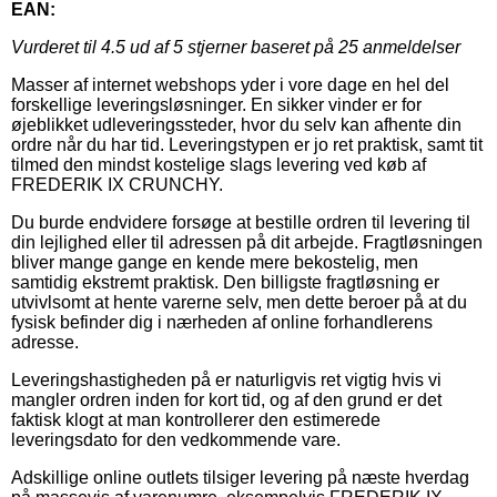
EAN:
Vurderet til
4.5
ud af 5 stjerner baseret på
25
anmeldelser
Masser af internet webshops yder i vore dage en hel del
forskellige leveringsløsninger. En sikker vinder er for
øjeblikket udleveringssteder, hvor du selv kan afhente din
ordre når du har tid. Leveringstypen er jo ret praktisk, samt tit
tilmed den mindst kostelige slags levering ved køb af
FREDERIK IX CRUNCHY.
Du burde endvidere forsøge at bestille ordren til levering til
din lejlighed eller til adressen på dit arbejde. Fragtløsningen
bliver mange gange en kende mere bekostelig, men
samtidig ekstremt praktisk. Den billigste fragtløsning er
utvivlsomt at hente varerne selv, men dette beroer på at du
fysisk befinder dig i nærheden af online forhandlerens
adresse.
Leveringshastigheden på er naturligvis ret vigtig hvis vi
mangler ordren inden for kort tid, og af den grund er det
faktisk klogt at man kontrollerer den estimerede
leveringsdato for den vedkommende vare.
Adskillige online outlets tilsiger levering på næste hverdag