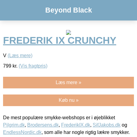
Beyond Black
FREDERIK IX CRUNCHY
V
(Læs mere)
799
kr.
(Vis fragtpris)
Læs mere »
Køb nu »
De mest populære smykke-webshops er i øjeblikket
Pilgrim.dk
,
Brodersens.dk
,
FrederikIX.dk
,
SifJakobs.dk
og
EndlessNordic.dk
, som alle har nogle rigtig lækre smykker.