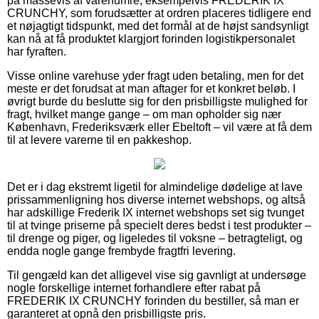
på massevis af varenumre, eksempelvis FREDERIK IX
CRUNCHY, som forudsætter at ordren placeres tidligere end
et nøjagtigt tidspunkt, med det formål at de højst sandsynligt
kan nå at få produktet klargjort forinden logistikpersonalet
har fyraften.
Visse online varehuse yder fragt uden betaling, men for det
meste er det forudsat at man aftager for et konkret beløb. I
øvrigt burde du beslutte sig for den prisbilligste mulighed for
fragt, hvilket mange gange – om man opholder sig nær
København, Frederiksværk eller Ebeltoft – vil være at få dem
til at levere varerne til en pakkeshop.
Det er i dag ekstremt ligetil for almindelige dødelige at lave
prissammenligning hos diverse internet webshops, og altså
har adskillige Frederik IX internet webshops set sig tvunget
til at tvinge priserne på specielt deres bedst i test produkter –
til drenge og piger, og ligeledes til voksne – betragteligt, og
endda nogle gange frembyde fragtfri levering.
Til gengæld kan det alligevel vise sig gavnligt at undersøge
nogle forskellige internet forhandlere efter rabat på
FREDERIK IX CRUNCHY forinden du bestiller, så man er
garanteret at opnå den prisbilligste pris.