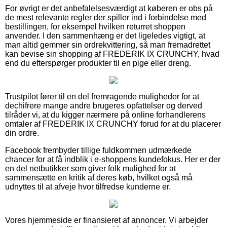
For øvrigt er det anbefalelsesværdigt at køberen er obs på
de mest relevante regler der spiller ind i forbindelse med
bestillingen, for eksempel hvilken returret shoppen
anvender. I den sammenhæng er det ligeledes vigtigt, at
man altid gemmer sin ordrekvittering, så man fremadrettet
kan bevise sin shopping af FREDERIK IX CRUNCHY, hvad
end du efterspørger produkter til en pige eller dreng.
Trustpilot fører til en del fremragende muligheder for at
dechifrere mange andre brugeres opfattelser og derved
tilråder vi, at du kigger nærmere på online forhandlerens
omtaler af FREDERIK IX CRUNCHY forud for at du placerer
din ordre.
Facebook frembyder tillige fuldkommen udmærkede
chancer for at få indblik i e-shoppens kundefokus. Her er der
en del netbutikker som giver folk mulighed for at
sammensætte en kritik af deres køb, hvilket også må
udnyttes til at afveje hvor tilfredse kunderne er.
Vores hjemmeside er finansieret af annoncer. Vi arbejder