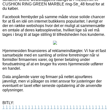
CUSHION RING GREEN MARBLE ring-Str_48 forud for at
du køber.
Facebook frembyder på samme måde visse solide chancer
for at få en idé om internet butikkens popularitet. I øvrigt er
der en række webshops hvor det er muligt at sammensætte
en omtale af deres købsoplevelse, hvilket lige så vel må
tages i brug til at tage stilling til tilfredsheden hos kunderne.
Hjemmesiden finansieres af reklameindtægter. Vi har et fast
samarbejde med en samling af online forretninger når vi
formidler firmaernes varer, og tjener betaling under
forudsætning af at en bruger fra vores hjemmeside udfører
en handel.
Data angående varer og firmaer på nettet ajourføres
jævnligt, men vi påtager os intet ansvar for justeringer der
eventuelt er lavet efter seneste opdatering af de anvendte
oplysninger.
BITLY:
1
1
1
1
1
1
1
1
1
1
1
1
1
1
1
1
1
1
1
1
1
1
1
1
1
1
1
1
1
1
1
1
1