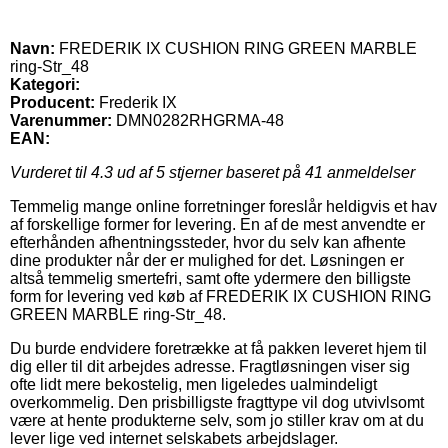
Navn:
FREDERIK IX CUSHION RING GREEN MARBLE
ring-Str_48
Kategori:
Producent:
Frederik IX
Varenummer:
DMN0282RHGRMA-48
EAN:
Vurderet til
4.3
ud af 5 stjerner baseret på
41
anmeldelser
Temmelig mange online forretninger foreslår heldigvis et hav
af forskellige former for levering. En af de mest anvendte er
efterhånden afhentningssteder, hvor du selv kan afhente
dine produkter når der er mulighed for det. Løsningen er
altså temmelig smertefri, samt ofte ydermere den billigste
form for levering ved køb af FREDERIK IX CUSHION RING
GREEN MARBLE ring-Str_48.
Du burde endvidere foretrække at få pakken leveret hjem til
dig eller til dit arbejdes adresse. Fragtløsningen viser sig
ofte lidt mere bekostelig, men ligeledes ualmindeligt
overkommelig. Den prisbilligste fragttype vil dog utvivlsomt
være at hente produkterne selv, som jo stiller krav om at du
lever lige ved internet selskabets arbejdslager.