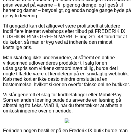
prisniveauet på varerne – til piger og drenge, og ligeså til
herrer og damer – betydeligt, og endda nogle gange byde på
gebyrfri levering.
Til gengæld kan det alligevel være profitabelt at studere
indtil flere internet webshops efter tilbud på FREDERIK IX
CUSHION RING GREEN MARBLE ring-Str_48 forud for at
du køber, så man er tryg ved at indhente den mindst
kostelige pris.
Man skal dog ikke undervurdere, at såfremt en online
virksomhed udlover deres produkter til salg for en
udsalgspris som virker ekstraordinært billig, burde det i
nogle tilfælde være et kendetegn på en snydagtig webbutik.
Køb med kort er ikke desto mindre omsluttet af en
bestemmelse, hvilket sikrer en overfor falske online butikker.
Vi slår generelt et slag for kortbetalinger eller MobilePay.
Som en anden løsning burde du anvende en løsning på
afbetaling fra f.eks. ViaBill, når du foretrækker at afbetale
omkostningerne over en periode.
Forinden nogen bestiller på en Frederik IX butik burde man