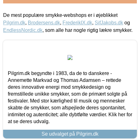
De mest populære smykke-webshops er i øjeblikket
Pilgrim.dk
,
Brodersens.dk
,
FrederikIX.dk
,
SifJakobs.dk
og
EndlessNordic.dk
, som alle har nogle rigtig lækre smykker.
Pilgrim.dk begyndte i 1983, da de to danskere -
Annemette Markvad og Thomas Adamsen – rettede
deres innovative energi mod smykkedesign og
fremstillede unikke smykker, som de primært solgte på
festivaler. Med stor kærlighed til musik og mennesker
skabte de smykker, som afspejlede deres spontanitet,
intimitet og autenticitet; alle dybtfølte værdier. Klik her for
at se deres udvalg.
Se udvalget på Pilgrim.dk