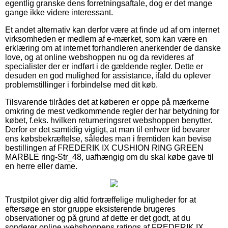
egentlig granske dens forretningsaftale, dog er det mange
gange ikke videre interessant.
Et andet alternativ kan derfor være at finde ud af om internet
virksomheden er medlem af e-mærket, som kan være en
erklæring om at internet forhandleren anerkender de danske
love, og at online webshoppen nu og da revideres af
specialister der er indført i de gældende regler. Dette er
desuden en god mulighed for assistance, ifald du oplever
problemstillinger i forbindelse med dit køb.
Tilsvarende tilrådes det at køberen er oppe på mærkerne
omkring de mest vedkommende regler der har betydning for
købet, f.eks. hvilken returneringsret webshoppen benytter.
Derfor er det samtidig vigtigt, at man til enhver tid bevarer
ens købsbekræftelse, således man i fremtiden kan bevise
bestillingen af FREDERIK IX CUSHION RING GREEN
MARBLE ring-Str_48, uafhængig om du skal købe gave til
en herre eller dame.
Trustpilot giver dig altid fortræffelige muligheder for at
eftersøge en stor gruppe eksisterende brugeres
observationer og på grund af dette er det godt, at du
sonderer online webshoppens ratings af FREDERIK IX