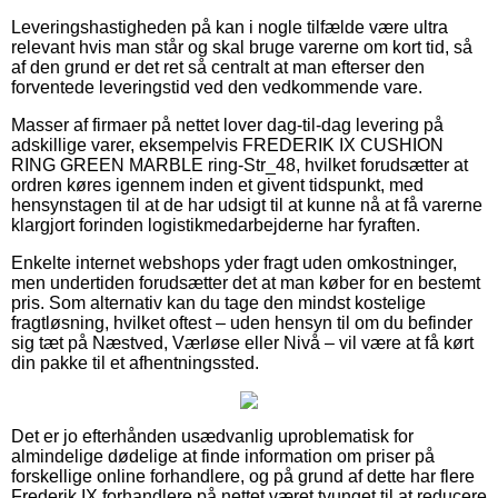
Leveringshastigheden på kan i nogle tilfælde være ultra
relevant hvis man står og skal bruge varerne om kort tid, så
af den grund er det ret så centralt at man efterser den
forventede leveringstid ved den vedkommende vare.
Masser af firmaer på nettet lover dag-til-dag levering på
adskillige varer, eksempelvis FREDERIK IX CUSHION
RING GREEN MARBLE ring-Str_48, hvilket forudsætter at
ordren køres igennem inden et givent tidspunkt, med
hensynstagen til at de har udsigt til at kunne nå at få varerne
klargjort forinden logistikmedarbejderne har fyraften.
Enkelte internet webshops yder fragt uden omkostninger,
men undertiden forudsætter det at man køber for en bestemt
pris. Som alternativ kan du tage den mindst kostelige
fragtløsning, hvilket oftest – uden hensyn til om du befinder
sig tæt på Næstved, Værløse eller Nivå – vil være at få kørt
din pakke til et afhentningssted.
Det er jo efterhånden usædvanlig uproblematisk for
almindelige dødelige at finde information om priser på
forskellige online forhandlere, og på grund af dette har flere
Frederik IX forhandlere på nettet været tvunget til at reducere