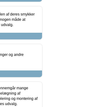
len af deres smykker
å nogen måde at
s udvalg.
inger og andre
gennemgår mange
 belægning af
olering og montering af
res udvalg.