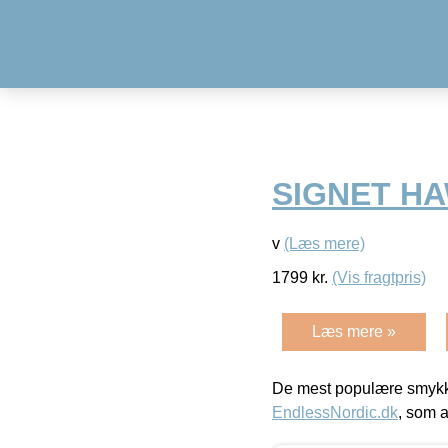
SIGNET H
v
(Læs mere)
1799
kr.
(Vis fragtpris)
Læs mere »
De mest populære smykk
EndlessNordic.dk
, som a