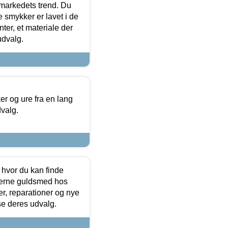
markedets trend. Du
e smykker er lavet i de
ter, et materiale der
udvalg.
 og ure fra en lang
dvalg.
 hvor du kan finde
terne guldsmed hos
r, reparationer og nye
se deres udvalg.