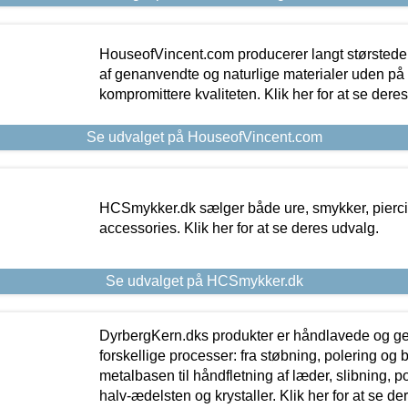
HouseofVincent.com producerer langt størstede
af genanvendte og naturlige materialer uden p
kompromittere kvaliteten. Klik her for at se dere
Se udvalget på HouseofVincent.com
HCSmykker.dk sælger både ure, smykker, pierc
accessories. Klik her for at se deres udvalg.
Se udvalget på HCSmykker.dk
DyrbergKern.dks produkter er håndlavede og 
forskellige processer: fra støbning, polering og
metalbasen til håndfletning af læder, slibning, p
halv-ædelsten og krystaller. Klik her for at se de