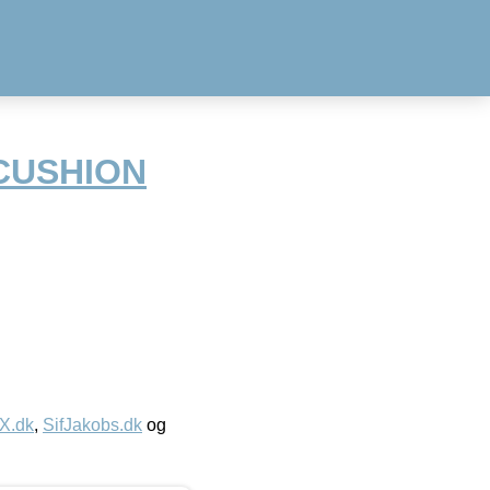
 CUSHION
IX.dk
,
SifJakobs.dk
og