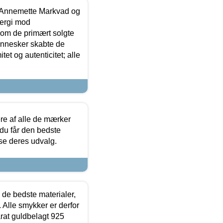
- Annemette Markvad og
ergi mod
som de primært solgte
mennesker skabte de
et og autenticitet; alle
.
re af alle de mærker
 du får den bedste
 se deres udvalg.
 de bedste materialer,
 Alle smykker er derfor
arat guldbelagt 925