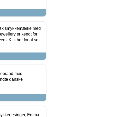
dansk smykkemærke med
ewellery er kendt for
ers. Klik her for at se
kkebrand med
ndte danske
mykkedesinger, Emma