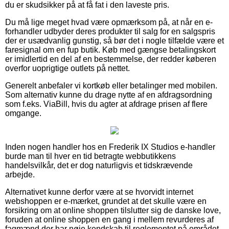
du er skudsikker på at få fat i den laveste pris.
Du må lige meget hvad være opmærksom på, at når en e-
forhandler udbyder deres produkter til salg for en salgspris
der er usædvanlig gunstig, så bør det i nogle tilfælde være et
faresignal om en fup butik. Køb med gængse betalingskort
er imidlertid en del af en bestemmelse, der redder køberen
overfor uoprigtige outlets på nettet.
Generelt anbefaler vi kortkøb eller betalinger med mobilen.
Som alternativ kunne du drage nytte af en afdragsordning
som f.eks. ViaBill, hvis du agter at afdrage prisen af flere
omgange.
Inden nogen handler hos en Frederik IX Studios e-handler
burde man til hver en tid betragte webbutikkens
handelsvilkår, det er dog naturligvis et tidskrævende
arbejde.
Alternativet kunne derfor være at se hvorvidt internet
webshoppen er e-mærket, grundet at det skulle være en
forsikring om at online shoppen tilslutter sig de danske love,
foruden at online shoppen en gang i mellem revurderes af
fagmænd der har nøje kendskab til reglementet på området.