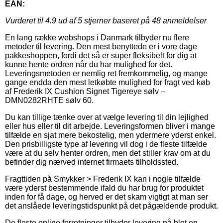
EAN:
Vurderet til
4.9
ud af 5 stjerner baseret på
48
anmeldelser
En lang række webshops i Danmark tilbyder nu flere
metoder til levering. Den mest benyttede er i vore dage
pakkeshoppen, fordi det så er super fleksibelt for dig at
kunne hente ordren når du har mulighed for det.
Leveringsmetoden er nemlig ret fremkommelig, og mange
gange endda den mest letkøbte mulighed for fragt ved køb
af Frederik IX Cushion Signet Tigereye sølv –
DMN0282RHTE sølv 60.
Du kan tillige tænke over at vælge levering til din lejlighed
eller hus eller til dit arbejde. Leveringsformen bliver i mange
tilfælde en sjat mere bekostelig, men ydermere yderst enkel.
Den prisbilligste type af levering vil dog i de fleste tilfælde
være at du selv henter ordren, men det stiller krav om at du
befinder dig nærved internet firmaets tilholdssted.
Fragttiden på Smykker > Frederik IX kan i nogle tilfælde
være yderst bestemmende ifald du har brug for produktet
inden for få dage, og herved er det skam vigtigt at man ser
det anslåede leveringstidspunkt på det pågældende produkt.
De fleste online forretninger tilbyder levering på blot en