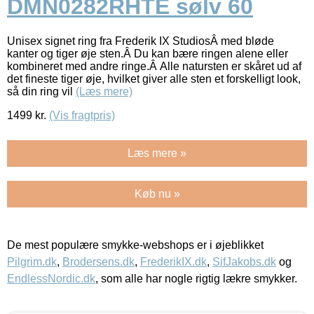
DMN0282RHTE sølv 60
Unisex signet ring fra Frederik IX StudiosÂ med bløde
kanter og tiger øje sten.Â Du kan bære ringen alene eller
kombineret med andre ringe.Â Alle natursten er skåret ud af
det fineste tiger øje, hvilket giver alle sten et forskelligt look,
så din ring vil
(Læs mere)
1499
kr.
(Vis fragtpris)
Læs mere »
Køb nu »
De mest populære smykke-webshops er i øjeblikket
Pilgrim.dk
,
Brodersens.dk
,
FrederikIX.dk
,
SifJakobs.dk
og
EndlessNordic.dk
, som alle har nogle rigtig lækre smykker.