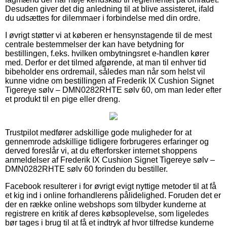
Desuden giver det dig anledning til at blive assisteret, ifald
du udsættes for dilemmaer i forbindelse med din ordre.
I øvrigt støtter vi at køberen er hensynstagende til de mest
centrale bestemmelser der kan have betydning for
bestillingen, f.eks. hvilken ombytningsret e-handlen kører
med. Derfor er det tilmed afgørende, at man til enhver tid
bibeholder ens ordremail, således man når som helst vil
kunne vidne om bestillingen af Frederik IX Cushion Signet
Tigereye sølv – DMN0282RHTE sølv 60, om man leder efter
et produkt til en pige eller dreng.
Trustpilot medfører adskillige gode muligheder for at
gennemrode adskillige tidligere forbrugeres erfaringer og
derved foreslår vi, at du efterforsker internet shoppens
anmeldelser af Frederik IX Cushion Signet Tigereye sølv –
DMN0282RHTE sølv 60 forinden du bestiller.
Facebook resulterer i for øvrigt evigt nyttige metoder til at få
et kig ind i online forhandlerens pålidelighed. Foruden det er
der en række online webshops som tilbyder kunderne at
registrere en kritik af deres købsoplevelse, som ligeledes
bør tages i brug til at få et indtryk af hvor tilfredse kunderne