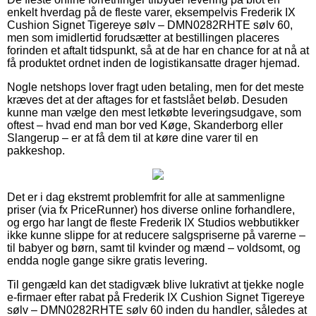
enkelt hverdag på de fleste varer, eksempelvis Frederik IX
Cushion Signet Tigereye sølv – DMN0282RHTE sølv 60,
men som imidlertid forudsætter at bestillingen placeres
forinden et aftalt tidspunkt, så at de har en chance for at nå at
få produktet ordnet inden de logistikansatte drager hjemad.
Nogle netshops lover fragt uden betaling, men for det meste
kræves det at der aftages for et fastslået beløb. Desuden
kunne man vælge den mest letkøbte leveringsudgave, som
oftest – hvad end man bor ved Køge, Skanderborg eller
Slangerup – er at få dem til at køre dine varer til en
pakkeshop.
Det er i dag ekstremt problemfrit for alle at sammenligne
priser (via fx PriceRunner) hos diverse online forhandlere,
og ergo har langt de fleste Frederik IX Studios webbutikker
ikke kunne slippe for at reducere salgspriserne på varerne –
til babyer og børn, samt til kvinder og mænd – voldsomt, og
endda nogle gange sikre gratis levering.
Til gengæld kan det stadigvæk blive lukrativt at tjekke nogle
e-firmaer efter rabat på Frederik IX Cushion Signet Tigereye
sølv – DMN0282RHTE sølv 60 inden du handler, således at