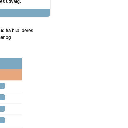
res udvalg.
 fra bl.a. deres
mer og