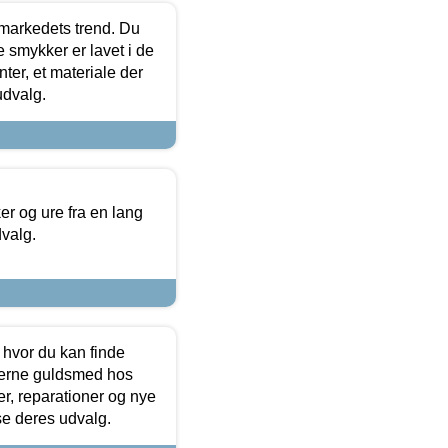
markedets trend. Du
e smykker er lavet i de
ter, et materiale der
udvalg.
 og ure fra en lang
dvalg.
 hvor du kan finde
terne guldsmed hos
r, reparationer og nye
se deres udvalg.