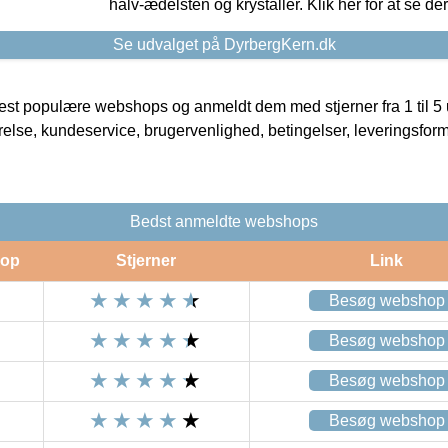
halv-ædelsten og krystaller. Klik her for at se de
Se udvalget på DyrbergKern.dk
t populære webshops og anmeldt dem med stjerner fra 1 til 5 ud
rrelse, kundeservice, brugervenlighed, betingelser, leveringsfor
Bedst anmeldte webshops
op
Stjerner
Link
Besøg webshop
Besøg webshop
Besøg webshop
Besøg webshop