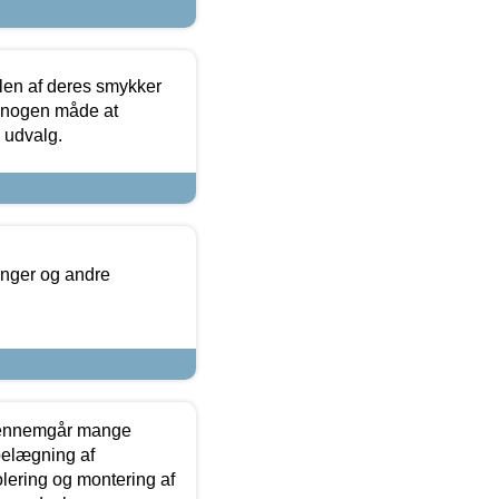
len af deres smykker
å nogen måde at
s udvalg.
inger og andre
gennemgår mange
 belægning af
olering og montering af