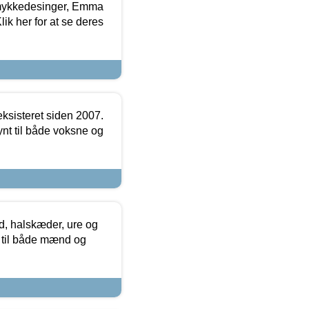
mykkedesinger, Emma
ik her for at se deres
ksisteret siden 2007.
nt til både voksne og
, halskæder, ure og
r til både mænd og