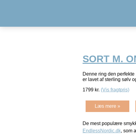
SORT M. 
Denne ring den perfekte 
er lavet af sterling sølv 
1799
kr.
(Vis fragtpris)
Læs mere »
De mest populære smykk
EndlessNordic.dk
, som a