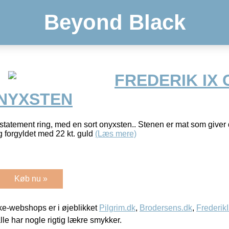
Beyond Black
FREDERIK IX
ONYXSTEN
statement ring, med en sort onyxsten.. Stenen er mat som giver d
og forgyldet med 22 kt. guld
(Læs mere)
Køb nu »
e-webshops er i øjeblikket
Pilgrim.dk
,
Brodersens.dk
,
Frederik
lle har nogle rigtig lækre smykker.