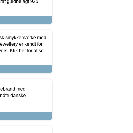
arat guldbelagt 925
dansk smykkemærke med
ewellery er kendt for
ers. Klik her for at se
kkebrand med
ndte danske