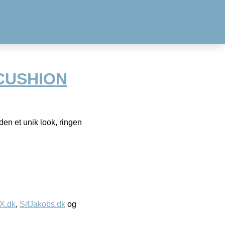
 CUSHION
en et unik look, ringen
IX.dk
,
SifJakobs.dk
og