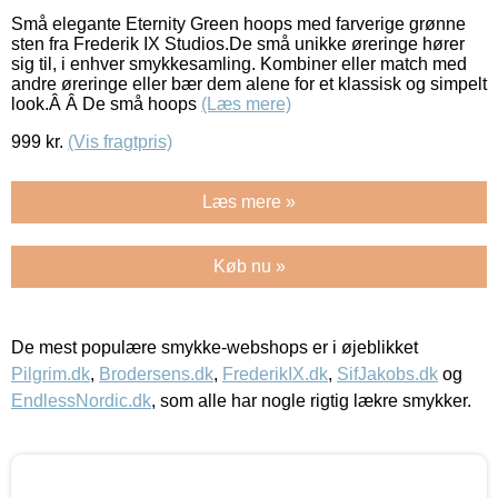
Små elegante Eternity Green hoops med farverige grønne
sten fra Frederik IX Studios.De små unikke øreringe hører
sig til, i enhver smykkesamling. Kombiner eller match med
andre øreringe eller bær dem alene for et klassisk og simpelt
look.Â Â De små hoops
(Læs mere)
999
kr.
(Vis fragtpris)
Læs mere »
Køb nu »
De mest populære smykke-webshops er i øjeblikket
Pilgrim.dk
,
Brodersens.dk
,
FrederikIX.dk
,
SifJakobs.dk
og
EndlessNordic.dk
, som alle har nogle rigtig lækre smykker.