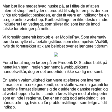
Man bør lige meget hvad huske på, at i tilfælde af at en
internet shop frembyder et produkt til salg for en pris der kan
virke uforståeligt beskeden, er det tit være en indikator for en
uægte online webshop. Kortbestillinger er ikke desto mindre
inkluderet i en vedtægt, som sikrer dig som kunde imod
falske forretninger på nettet.
Vi foreslår generelt kortkøb eller MobilePay. Som alternativ
bør du udnytte et afbetalingstilbud som eksempelvis ViaBill,
hvis du foretrækker at klare beløbet over et længere tidsrum.
Forud for at nogen køber på en Frederik IX Studios butik på
nettet kan man i reglen gennemgå webbutikkens
handelsvilkår, dog er det undertiden ikke særlig morsomt.
En anden valgmulighed kan være at efterse om internet
firmaet er e-mærke godkendt, som skulle være en garanti for
at online firmaet tilslutter sig de gældende danske regler, og
at webshoppen fra tid til anden føres tilsyn med af eksperter
som er inde i reglerne. Det er en rigtig god anledning til en
håndsrækning, hvis du får problemstillinger som følge af dit
indkøb.