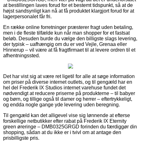
at bestillingen laves forud for et bestemt tidspunkt, så at de
højst sandsynligt kan nå at få produktet klargjort forud for at
lagerpersonalet får fri.
En række online forretninger præsterer fragt uden betaling,
men i de fleste tilfælde kun når man shopper for et fastsat
beløb. Desuden burde du vælge den billigste slags levering,
der typisk – uafhængig om du er ved Vejle, Grenaa eller
Hinnerup – vil være at få fragtfirmaet til at levere ordren til et
afhentningssted.
Det har vist sig at være ret ligetil for alle at søge information
om priser på diverse internet outlets, og til gengæld har en
hel del Frederik IX Studios internet varehuse fundet det
nødvendigt at reducere priserne på produkterne – til babyer
og børn, og tillige også til damer og herrer – eftertrykkeligt,
og endda nogle gange yde levering uden beregning.
Til gengæld kan det alligevel vise sig lønnende at efterse
forskellige netbutikker efter rabat på Frederik IX Eternity
green øreringe – DMB0325GRGD forinden du færdiggør din
shopping, sådan at du ikke er i tvivl om at antage den
prisbilligste pris.