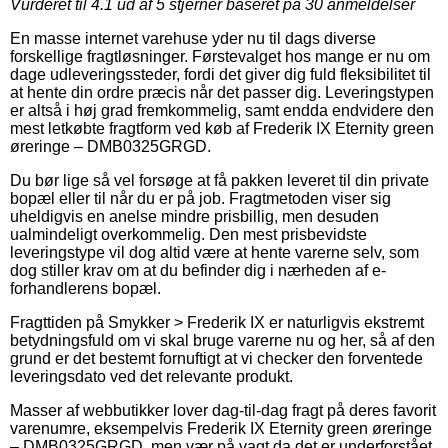
Vurderet til
4.1
ud af 5 stjerner baseret på
30
anmeldelser
En masse internet varehuse yder nu til dags diverse
forskellige fragtløsninger. Førstevalget hos mange er nu om
dage udleveringssteder, fordi det giver dig fuld fleksibilitet til
at hente din ordre præcis når det passer dig. Leveringstypen
er altså i høj grad fremkommelig, samt endda endvidere den
mest letkøbte fragtform ved køb af Frederik IX Eternity green
øreringe – DMB0325GRGD.
Du bør lige så vel forsøge at få pakken leveret til din private
bopæl eller til når du er på job. Fragtmetoden viser sig
uheldigvis en anelse mindre prisbillig, men desuden
ualmindeligt overkommelig. Den mest prisbevidste
leveringstype vil dog altid være at hente varerne selv, som
dog stiller krav om at du befinder dig i nærheden af e-
forhandlerens bopæl.
Fragttiden på Smykker > Frederik IX er naturligvis ekstremt
betydningsfuld om vi skal bruge varerne nu og her, så af den
grund er det bestemt fornuftigt at vi checker den forventede
leveringsdato ved det relevante produkt.
Masser af webbutikker lover dag-til-dag fragt på deres favorit
varenumre, eksempelvis Frederik IX Eternity green øreringe
– DMB0325GRGD, men vær på vagt da det er underforstået