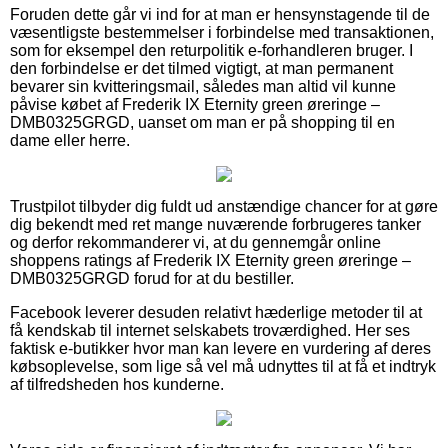
Foruden dette går vi ind for at man er hensynstagende til de
væsentligste bestemmelser i forbindelse med transaktionen,
som for eksempel den returpolitik e-forhandleren bruger. I
den forbindelse er det tilmed vigtigt, at man permanent
bevarer sin kvitteringsmail, således man altid vil kunne
påvise købet af Frederik IX Eternity green øreringe –
DMB0325GRGD, uanset om man er på shopping til en
dame eller herre.
Trustpilot tilbyder dig fuldt ud anstændige chancer for at gøre
dig bekendt med ret mange nuværende forbrugeres tanker
og derfor rekommanderer vi, at du gennemgår online
shoppens ratings af Frederik IX Eternity green øreringe –
DMB0325GRGD forud for at du bestiller.
Facebook leverer desuden relativt hæderlige metoder til at
få kendskab til internet selskabets troværdighed. Her ses
faktisk e-butikker hvor man kan levere en vurdering af deres
købsoplevelse, som lige så vel må udnyttes til at få et indtryk
af tilfredsheden hos kunderne.