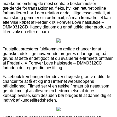
mærkerne omkring de mest centrale bestemmelser
gældende for transaktionen, f.eks. hvilken returret online
forhandleren har. I den relation er det tillige essesentielt, at
man stadig gemmer sin ordremail, så man fremadrettet kan
eftervise købet af Frederik IX Forever Love halskæde –
DMM0312GD, ligegyldigt om du er på udkig efter produkter
til en voksen eller et barn.
Trustpilot præsterer fuldkommen ærlige chancer for at
granske adskillige nuværende brugeres erfaringer og på
grund af dette er det godt, at du evaluerer e-firmaets omtaler
af Frederik IX Forever Love halskæde – DMM0312GD
forinden du lægger din bestilling.
Facebook frembringer derudover i højeste grad værdifulde
chancer for at få et kig ind i internet webshoppens
pålidelighed. Tilmed ser vi en række firmaer på nettet som
gør det muligt at aflevere en bedømmelse af deres
købsoplevelse, som desuden bør bruges til at danne dig et
indtryk af kundetilfredsheden.