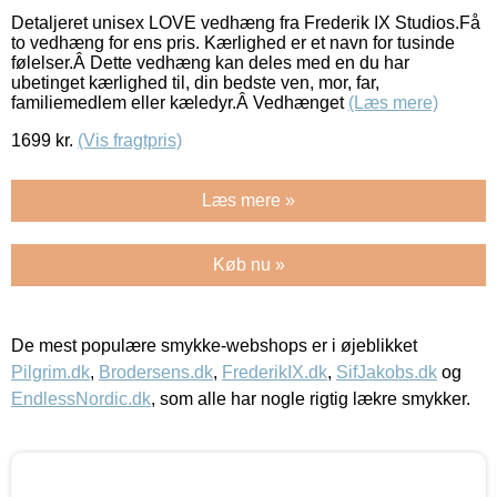
Detaljeret unisex LOVE vedhæng fra Frederik IX Studios.Få
to vedhæng for ens pris. Kærlighed er et navn for tusinde
følelser.Â Dette vedhæng kan deles med en du har
ubetinget kærlighed til, din bedste ven, mor, far,
familiemedlem eller kæledyr.Â Vedhænget
(Læs mere)
1699
kr.
(Vis fragtpris)
Læs mere »
Køb nu »
De mest populære smykke-webshops er i øjeblikket
Pilgrim.dk
,
Brodersens.dk
,
FrederikIX.dk
,
SifJakobs.dk
og
EndlessNordic.dk
, som alle har nogle rigtig lækre smykker.