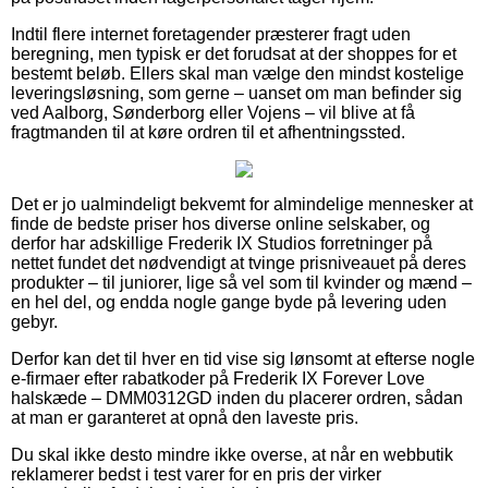
Indtil flere internet foretagender præsterer fragt uden
beregning, men typisk er det forudsat at der shoppes for et
bestemt beløb. Ellers skal man vælge den mindst kostelige
leveringsløsning, som gerne – uanset om man befinder sig
ved Aalborg, Sønderborg eller Vojens – vil blive at få
fragtmanden til at køre ordren til et afhentningssted.
Det er jo ualmindeligt bekvemt for almindelige mennesker at
finde de bedste priser hos diverse online selskaber, og
derfor har adskillige Frederik IX Studios forretninger på
nettet fundet det nødvendigt at tvinge prisniveauet på deres
produkter – til juniorer, lige så vel som til kvinder og mænd –
en hel del, og endda nogle gange byde på levering uden
gebyr.
Derfor kan det til hver en tid vise sig lønsomt at efterse nogle
e-firmaer efter rabatkoder på Frederik IX Forever Love
halskæde – DMM0312GD inden du placerer ordren, sådan
at man er garanteret at opnå den laveste pris.
Du skal ikke desto mindre ikke overse, at når en webbutik
reklamerer bedst i test varer for en pris der virker