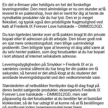
En del e-firmaer yder heldigvis en hel del forskellige
leveringsmidler. Den mest almindelige er nu om stunder at få
leveret til en pakkeshop, hvor det er nemt for dig at hente de
nyindkøbte produkter når du har lyst. Den er jo meget
fleksibel, og typisk også den prisbilligste fragtmulighed ved
køb af Frederik IX Forever Love halskæde – DMM0312GD.
Du kan ligeledes tænke over at få pakken bragt til din private
bopæl eller til adressen på dit arbejde. Den bliver godt nok
en sjat mere omkostningsfuld, men tillige ualmindeligt
problemfri. Den billigste type af levering vil dog altid være at
du selv henter pakken, som dog forudsætter at du har bopæl
i kort afstand af internet selskabets adresse.
Leveringsdygtigheden på Smykker > Frederik IX er jo
særdeles central såfremt du har brug for din pakke om få
sekunder, så herved er det altså klogt at du studerer det
anslåede leveringstidspunkt ved den vedkommende vare.
Størstedelen af netbutikker frembyder dag-til-dag fragt på
deres bedst sælgende produkter, eksempelvis Frederik IX
Forever Love halskæde – DMM0312GD, men vær
påpasselig da det forudsætter at du bestiller før et fastslået
klokkeslæt, så de har udsigt til at kunne nå at få bestillingen
på posthuset inden lagerpersonalet tager hjem.