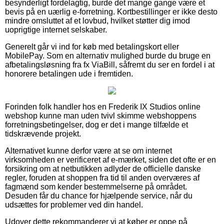
besynderligt fordelagtig, burde det mange gange være et
bevis på en uærlig e-forretning. Kortbestillinger er ikke desto
mindre omsluttet af et lovbud, hvilket støtter dig imod
uoprigtige internet selskaber.
Generelt går vi ind for køb med betalingskort eller
MobilePay. Som en alternativ mulighed burde du bruge en
afbetalingsløsning fra fx ViaBill, såfremt du ser en fordel i at
honorere betalingen ude i fremtiden.
Forinden folk handler hos en Frederik IX Studios online
webshop kunne man uden tvivl skimme webshoppens
forretningsbetingelser, dog er det i mange tilfælde et
tidskrævende projekt.
Alternativet kunne derfor være at se om internet
virksomheden er verificeret af e-mærket, siden det ofte er en
forsikring om at netbutikken adlyder de officielle danske
regler, foruden at shoppen fra tid til anden overværes af
fagmænd som kender bestemmelserne på området.
Desuden får du chance for hjælpende service, når du
udsættes for problemer ved din handel.
Udover dette rekommanderer vi at køber er oppe på