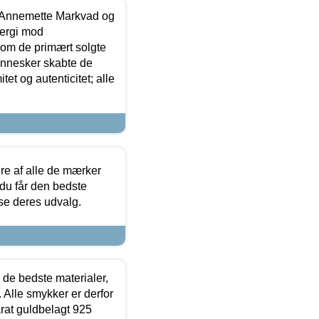
- Annemette Markvad og
ergi mod
som de primært solgte
mennesker skabte de
et og autenticitet; alle
.
re af alle de mærker
 du får den bedste
 se deres udvalg.
 de bedste materialer,
 Alle smykker er derfor
arat guldbelagt 925