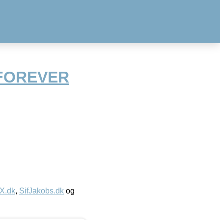
 FOREVER
IX.dk
,
SifJakobs.dk
og