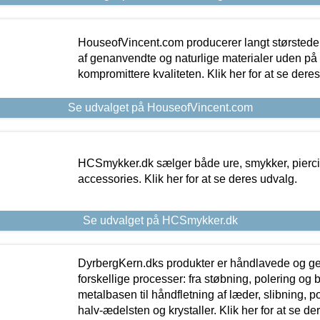
HouseofVincent.com producerer langt størstede
af genanvendte og naturlige materialer uden p
kompromittere kvaliteten. Klik her for at se dere
Se udvalget på HouseofVincent.com
HCSmykker.dk sælger både ure, smykker, pierc
accessories. Klik her for at se deres udvalg.
Se udvalget på HCSmykker.dk
DyrbergKern.dks produkter er håndlavede og 
forskellige processer: fra støbning, polering og
metalbasen til håndfletning af læder, slibning, p
halv-ædelsten og krystaller. Klik her for at se de