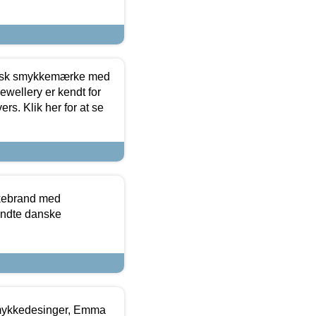
dansk smykkemærke med
ewellery er kendt for
ers. Klik her for at se
kkebrand med
ndte danske
mykkedesinger, Emma