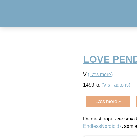
LOVE PEN
V
(Læs mere)
1499
kr.
(Vis fragtpris)
Læs mere »
De mest populære smykk
EndlessNordic.dk
, som a