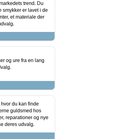
markedets trend. Du
e smykker er lavet i de
ter, et materiale der
udvalg.
 og ure fra en lang
dvalg.
 hvor du kan finde
terne guldsmed hos
r, reparationer og nye
se deres udvalg.