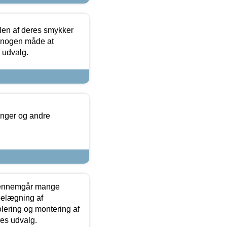
len af deres smykker
å nogen måde at
s udvalg.
inger og andre
gennemgår mange
 belægning af
olering og montering af
res udvalg.