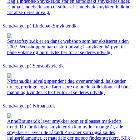
Bag LindebækSmykker.dk står en autodidakt smykkedesinger,
Emma Lindebæk, som er stifter af Lindebæk smykker. Klik her
for at se deres udvalg.
Se udvalget på LindebækSmykker.dk
Senseofstyle.dk er en dansk webshop som har eksisteret siden
2007. Webshoppen har et stort udvalg i smykker, hårpynt til
både voksne og børn. Klik her for at se deres udvalg.
Se udvalget på Senseofstyle.dk
Nirbana.dks udvalg spænder i dag over armbånd, halskæder,
ure og øreringe, og de fører store og brede kollektioner til både
mænd og kvinder. Klik her for at se deres udvalg.
Se udvalget på Nirbana.dk
AnneBrauner.dk laver smykker som er tilpasset markedets
trend. Du får tidsløse smykker du kan nyde i mange år, alle
smykker er lavet i de såkaldt Zirkoner som også kaldes
industridiamanter, et materiale der næppe findes stærkere. Klik