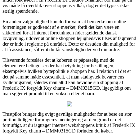
vis måde få overblik over shoppens vilkår, dog er det typisk ikke
særlig spændende.
En anden valgmulighed kan derfor være at bemærke om online
forretningen er godkendt af e-mærket, fordi det kan være en
sikkerhed for at internet forretningen føjer gældende dansk
lovgivning, udover at online shoppen lejlighedsvis tilses af fagmænd
der er inde i reglerne på området. Dette er desuden din mulighed for
at få assistance, såfremt du får vanskeligheder ved din ordre.
Tilsvarende foreslåes det at køberen er påpasselig med de
elementære betingelser der har betydning for bestillingen,
eksempelvis hvilken byttepolitik e-shoppen har. I relation til det er
det på samme måde essesentielt, at man stadigvæk bevarer ens
kvitteringsmail, således man altid kan bevidne sin shopping af
Frederik IX forgyldt Key charm – DMM0315GD, ligegyldigt om
man søger et produkt til en voksen eller et barn.
Trustpilot bringer dig evigt gavnlige muligheder for at bese en stor
portion tidligere forbrugeres meninger og af den grund er det
fornuftigt, at du iagttager internet webshoppens kritik af Frederik IX
forgyldt Key charm – DMM0315GD forinden du køber.