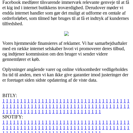
Facebook medfører tilsvarende immervæk relevante genveje til at få
et kig ind i internet butikkens troværdighed. Derudover møder vi
endda internet handler som gør det muligt at udforme en omtale af
ordreforløbet, som tilmed bør bruges til at få et indtryk af kundernes
tilfredshed.
Vores hjemmeside finansieres af reklamer. Vi har samarbejdsaftaler
med en række internet selskaber hvori vi promoverer deres tilbud,
og indtjener kommission om den bruger vi sender videre
gennemfører et køb.
Oplysninger angående varer og online virksomheder vedligeholdes
fra tid til anden, men vi kan ikke give garantier imod justeringer der
er foretaget siden sidste opdatering af de viste data.
BITLY:
1
1
1
1
1
1
1
1
1
1
1
1
1
1
1
1
1
1
1
1
1
1
1
1
1
1
1
1
1
1
1
1
1
1
1
1
1
1
1
1
1
1
1
1
1
1
1
1
1
1
1
1
1
1
1
1
1
1
1
1
1
1
1
1
1
1
1
1
1
1
1
1
1
1
1
1
1
1
1
1
1
1
1
1
1
1
1
1
1
1
1
1
1
1
1
1
1
1
1
1
SPOTIFY:
1
1
1
1
1
1
1
1
1
1
1
1
1
1
1
1
1
1
1
1
1
1
1
1
1
1
1
1
1
1
1
1
1
1
1
1
1
1
1
1
1
1
1
1
1
1
1
1
1
1
1
1
1
1
1
1
1
1
1
1
1
1
1
1
1
1
1
1
1
1
1
1
1
1
1
1
1
1
1
1
1
1
1
1
1
1
1
1
1
1
1
1
1
1
1
1
1
1
1
1