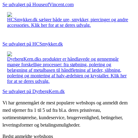
Se udvalget på HouseofVincent.com
HCSmykker.dk sælger både ure, smykker, piercinger og andre
accessories. Klik her for at se deres udvalg.
Se udvalget på HCSmykker.dk
DyrbergKern.dks produkter er håndlavede og gennemgår
mange forskellige processer: fra støbning, polering og
belægning af metalbasen til håndfletning af læder, slibning,
polering og montering af halv-ædelsten og krystaller. Klik her
for at se deres udvalg.
Se udvalget på DyrbergKern.dk
Vi har gennemgået de mest populære webshops og anmeldt dem
med stjerner fra 1 til 5 ud fra bl.a. deres prisniveau,
sortimentstørrelse, kundeservice, brugervenlighed, betingelser,
leveringsformer og betalingsmuligheder.
Bedst anmeldte webshops