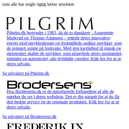
som alle har nogle rigtig lækre smykker.
Pilgrim.dk begyndte i 1983, da de to danskere - Annemette
Markvad og Thomas Adamsen – rettede deres innovative
energi mod smykkedesign og fremstillede unikke smykker, som
de primært solgte på festivaler. Med stor kærlighed til musik og
mennesker skabte de smykker, som afspejlede deres spontanitet,
intimitet og autenticitet; alle dybtfølte værdier. Klik her for at se
deres udvalg.
Se udvalget på Pilgrim.dk
Hos Brodersens.dk er de autoriserede forhandlere af alle de
mærker du ser i deres webshop. Det er din garanti for at du får
den bedste service og de originale produkter. Klik her for at se
deres udvalg.
Se udvalget på Brodersens.dk