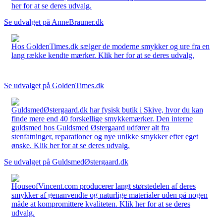
her for at se deres udvalg.
Se udvalget på AnneBrauner.dk
Hos GoldenTimes.dk sælger de moderne smykker og ure fra en
lang række kendte mærker. Klik her for at se deres udvalg.
Se udvalget på GoldenTimes.dk
GuldsmedØstergaard.dk har fysisk butik i Skive, hvor du kan
finde mere end 40 forskellige smykkemærker. Den interne
guldsmed hos Guldsmed Østergaard udfører alt fra
stenfatninger, reparationer og nye unikke smykker efter eget
ønske. Klik her for at se deres udvalg.
Se udvalget på GuldsmedØstergaard.dk
HouseofVincent.com producerer langt størstedelen af deres
smykker af genanvendte og naturlige materialer uden på nogen
måde at kompromittere kvaliteten. Klik her for at se deres
udvalg.