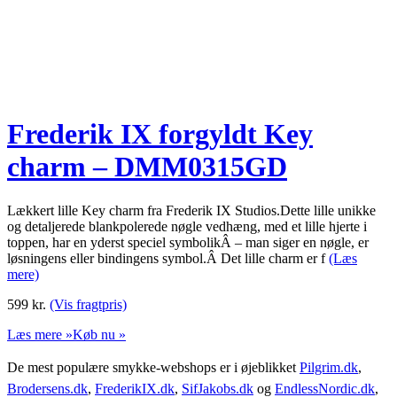
Frederik IX forgyldt Key
charm – DMM0315GD
Lækkert lille Key charm fra Frederik IX Studios.Dette lille unikke
og detaljerede blankpolerede nøgle vedhæng, med et lille hjerte i
toppen, har en yderst speciel symbolikÂ – man siger en nøgle, er
løsningens eller bindingens symbol.Â Det lille charm er f
(Læs
mere)
599
kr.
(Vis fragtpris)
Læs mere »
Køb nu »
De mest populære smykke-webshops er i øjeblikket
Pilgrim.dk
,
Brodersens.dk
,
FrederikIX.dk
,
SifJakobs.dk
og
EndlessNordic.dk
,