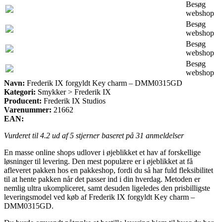
Besøg
webshop
Besøg
webshop
Besøg
webshop
Besøg
webshop
Navn:
Frederik IX forgyldt Key charm – DMM0315GD
Kategori:
Smykker > Frederik IX
Producent:
Frederik IX Studios
Varenummer:
21662
EAN:
Vurderet til
4.2
ud af 5 stjerner baseret på
31
anmeldelser
En masse online shops udlover i øjeblikket et hav af forskellige
løsninger til levering. Den mest populære er i øjeblikket at få
afleveret pakken hos en pakkeshop, fordi du så har fuld fleksibilitet
til at hente pakken når det passer ind i din hverdag. Metoden er
nemlig ultra ukompliceret, samt desuden ligeledes den prisbilligste
leveringsmodel ved køb af Frederik IX forgyldt Key charm –
DMM0315GD.