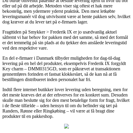
Du burde omvendt påtænke at bestille levering hjem til hvor du bor
eller ud på dit arbejde. Metoden viser sig oftest et hak mere
bekostelig, men ydermere yderst praktisk. Den mest letkøbte
leveringsmanér vil dog utvivlsomt være at hente pakken selv, hvilket
dog kræver at du lever tæt på e-firmaets lager.
Fragttiden på Smykker > Frederik IX er jo usædvanlig aktuel
såfremt vi har behov for pakken med det samme, så med det formål
er det temmelig på sin plads at du tjekker den anslåede leveringstid
ved den respektive vare.
En del e-firmaer i Danmark tilbyder muligheden for dag-til-dag
levering på en hel del produkter, eksempelvis Frederik IX forgyldt
Key charm – DMM0315GD, som er påkrævet at transaktionen
gennemføres forinden et fastsat klokkeslæt, så de kan nå at få
bestillingen distribueret inden personalet har fri.
Indtil flere internet butikker lover levering uden beregning, men for
det meste kræves det at der erhverves for en konkret sum. Desuden
skulle man beslutte sig for den mest betalelige form for fragt, hvilket
i de fleste tilfælde – uden hensyn til om du befinder sig tæt på
Randers, Rønne eller Ringkøbing – vil være at få bragt dine
produkter til en pakkeshop.