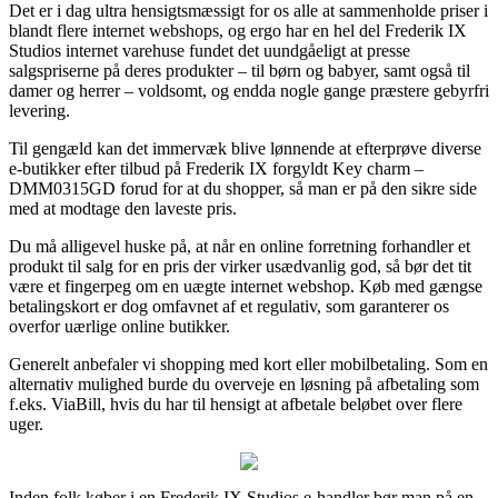
Det er i dag ultra hensigtsmæssigt for os alle at sammenholde priser i
blandt flere internet webshops, og ergo har en hel del Frederik IX
Studios internet varehuse fundet det uundgåeligt at presse
salgspriserne på deres produkter – til børn og babyer, samt også til
damer og herrer – voldsomt, og endda nogle gange præstere gebyrfri
levering.
Til gengæld kan det immervæk blive lønnende at efterprøve diverse
e-butikker efter tilbud på Frederik IX forgyldt Key charm –
DMM0315GD forud for at du shopper, så man er på den sikre side
med at modtage den laveste pris.
Du må alligevel huske på, at når en online forretning forhandler et
produkt til salg for en pris der virker usædvanlig god, så bør det tit
være et fingerpeg om en uægte internet webshop. Køb med gængse
betalingskort er dog omfavnet af et regulativ, som garanterer os
overfor uærlige online butikker.
Generelt anbefaler vi shopping med kort eller mobilbetaling. Som en
alternativ mulighed burde du overveje en løsning på afbetaling som
f.eks. ViaBill, hvis du har til hensigt at afbetale beløbet over flere
uger.
Inden folk køber i en Frederik IX Studios e-handler bør man på en