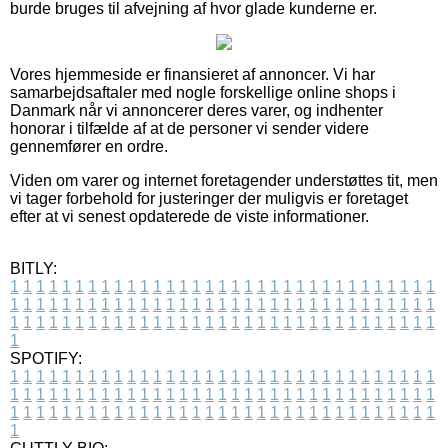
burde bruges til afvejning af hvor glade kunderne er.
Vores hjemmeside er finansieret af annoncer. Vi har
samarbejdsaftaler med nogle forskellige online shops i
Danmark når vi annoncerer deres varer, og indhenter
honorar i tilfælde af at de personer vi sender videre
gennemfører en ordre.
Viden om varer og internet foretagender understøttes tit, men
vi tager forbehold for justeringer der muligvis er foretaget
efter at vi senest opdaterede de viste informationer.
BITLY:
1
1
1
1
1
1
1
1
1
1
1
1
1
1
1
1
1
1
1
1
1
1
1
1
1
1
1
1
1
1
1
1
1
1
1
1
1
1
1
1
1
1
1
1
1
1
1
1
1
1
1
1
1
1
1
1
1
1
1
1
1
1
1
1
1
1
1
1
1
1
1
1
1
1
1
1
1
1
1
1
1
1
1
1
1
1
1
1
1
1
1
1
1
1
1
1
1
1
1
1
SPOTIFY:
1
1
1
1
1
1
1
1
1
1
1
1
1
1
1
1
1
1
1
1
1
1
1
1
1
1
1
1
1
1
1
1
1
1
1
1
1
1
1
1
1
1
1
1
1
1
1
1
1
1
1
1
1
1
1
1
1
1
1
1
1
1
1
1
1
1
1
1
1
1
1
1
1
1
1
1
1
1
1
1
1
1
1
1
1
1
1
1
1
1
1
1
1
1
1
1
1
1
1
1