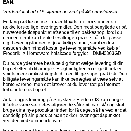
EAN:
Vurderet til
4
ud af 5 stjerner baseret på
46
anmeldelser
En lang række online firmaer tilbyder nu om stunder en
række forskellige leveringsmidler. Den mest benyttede er på
nuværende tidspunkt at afsende til en pakkeshop, fordi du
dermed nemt kan hente bestillingen præcis når det passer
dig. Leveringsformen er jo virkelig simpel, samt endda
desuden den mindst kostelige leveringsmåde ved køb af
Frederik IX Homeward halskæde forgyldt – DMM0303GD.
Du burde ydermere beslutte dig for at vælge levering til din
bopæl eller til dit arbejde. Fragtmuligheden er godt nok en
smule mere omkostningsfuld, men tillige super praktisk. Den
billigste leveringsmåde kan ikke benægtes at være selv at
hente varerne, men det kræver at du lever tæt på internet
forhandlerens bopæl.
Antal dages levering på Smykker > Frederik IX kan i nogle
tilfælde være særdeles afgørende såfremt man står og skal
bruge dine nye produkter inden for få dage, så herved er det
sandelig på sin plads at man tjekker leveringstidspunktet
ved den vedkommende vare.
Mange internet forretninger lover 1 dags fragt på en lang