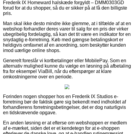
Frederik IX Homeward halskæde forgyldt – DMM0303GD
forud for at du shopper, så du er sikker på at få den billigste
pris.
Man skal ikke desto mindre ikke glemme, at i tilfælde af at en
webshop forhandler deres varer til salg for en pris der virker
ubegribelig fordelagtig, så kan det tit være en indikator for en
snydagtig e-forretning. Køb med gængse betalingskort er
heldigvis omfavnet af en anordning, som beskytter kunden
imod uærlige online shops.
Generelt foreslår vi kortbetalinger eller MobilePay. Som en
alternativ mulighed kunne du vælge en løsning på afbetaling
fra for eksempel ViaBill, når du efterspørger at klare
omkostningerne over en periode.
Forinden nogen shopper hos en Frederik IX Studios e-
forretning bør de faktisk gøre sig bekendt med indholdet af
forhandlerens forretningsbetingelser, det er dog naturligvis
en tidskrævende opgave.
En anden løsning er at efterse om webshoppen er medlem
af e-mærket, siden det er et kendetegn for at e-shoppen
efterlever de danske love, og at e-handlen rutinemæssigt