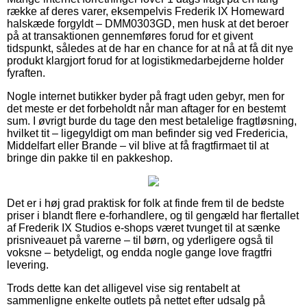
række af deres varer, eksempelvis Frederik IX Homeward
halskæde forgyldt – DMM0303GD, men husk at det beroer
på at transaktionen gennemføres forud for et givent
tidspunkt, således at de har en chance for at nå at få dit nye
produkt klargjort forud for at logistikmedarbejderne holder
fyraften.
Nogle internet butikker byder på fragt uden gebyr, men for
det meste er det forbeholdt når man aftager for en bestemt
sum. I øvrigt burde du tage den mest betalelige fragtløsning,
hvilket tit – ligegyldigt om man befinder sig ved Fredericia,
Middelfart eller Brande – vil blive at få fragtfirmaet til at
bringe din pakke til en pakkeshop.
Det er i høj grad praktisk for folk at finde frem til de bedste
priser i blandt flere e-forhandlere, og til gengæld har flertallet
af Frederik IX Studios e-shops været tvunget til at sænke
prisniveauet på varerne – til børn, og yderligere også til
voksne – betydeligt, og endda nogle gange love fragtfri
levering.
Trods dette kan det alligevel vise sig rentabelt at
sammenligne enkelte outlets på nettet efter udsalg på