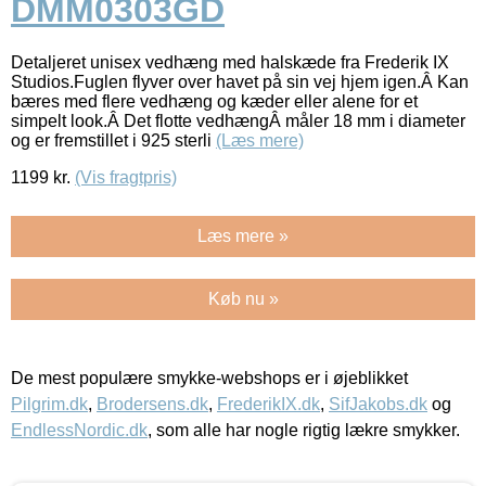
DMM0303GD
Detaljeret unisex vedhæng med halskæde fra Frederik IX
Studios.Fuglen flyver over havet på sin vej hjem igen.Â Kan
bæres med flere vedhæng og kæder eller alene for et
simpelt look.Â Det flotte vedhængÂ måler 18 mm i diameter
og er fremstillet i 925 sterli
(Læs mere)
1199
kr.
(Vis fragtpris)
Læs mere »
Køb nu »
De mest populære smykke-webshops er i øjeblikket
Pilgrim.dk
,
Brodersens.dk
,
FrederikIX.dk
,
SifJakobs.dk
og
EndlessNordic.dk
, som alle har nogle rigtig lækre smykker.