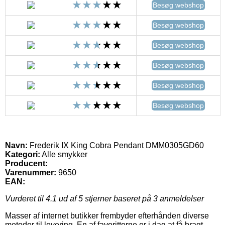
Besøg webshop
Besøg webshop
Besøg webshop
Besøg webshop
Besøg webshop
Besøg webshop
Navn:
Frederik IX King Cobra Pendant DMM0305GD60
Kategori:
Alle smykker
Producent:
Varenummer:
9650
EAN:
Vurderet til
4.1
ud af 5 stjerner baseret på
3
anmeldelser
Masser af internet butikker frembyder efterhånden diverse
metoder til levering. En af favoritterne er i dag at få bragt