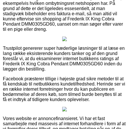
eksempelvis hvilken ombytningsret netshoppen har. På
grund af dette er det ligeledes essesentielt, at man
stadigvæk bibeholder ens faktura e-mail, så man altid vil
kunne eftervise sin shopping af Frederik IX King Cobra
Pendant DMM0305GD60, uanset om man søger efter varer
til en pige eller dreng.
Trustpilot genererer super hæderlige løsninger til at læse en
lang række eksisterende kunders tanker og af den grund
foreslår vi, at du eksaminerer internet butikkens ratings af
Frederik IX King Cobra Pendant DMM0305GD60 inden du
lægger din bestilling.
Facebook præsterer tillige i højeste grad sikre metoder til at
få kendskab til netbutikkens kundetilfredshed. Herinde ser vi
en række internet forretninger hvor du kan publicere en
bedømmelse af deres køb, som tilmed burde benyttes til at
få et indtryk af tidligere kunders oplevelser.
Vores website er annoncefinansieret. Vi har et fast
samarbejde med massevis af internet forhandlere i form af at
vi formidler deres tilbud, og modtager betaling når en af de