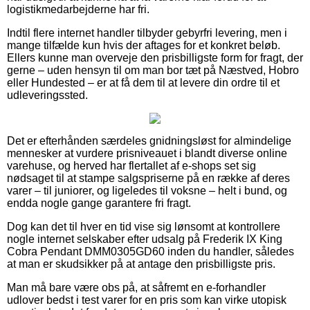
logistikmedarbejderne har fri.
Indtil flere internet handler tilbyder gebyrfri levering, men i
mange tilfælde kun hvis der aftages for et konkret beløb.
Ellers kunne man overveje den prisbilligste form for fragt, der
gerne – uden hensyn til om man bor tæt på Næstved, Hobro
eller Hundested – er at få dem til at levere din ordre til et
udleveringssted.
Det er efterhånden særdeles gnidningsløst for almindelige
mennesker at vurdere prisniveauet i blandt diverse online
varehuse, og herved har flertallet af e-shops set sig
nødsaget til at stampe salgspriserne på en række af deres
varer – til juniorer, og ligeledes til voksne – helt i bund, og
endda nogle gange garantere fri fragt.
Dog kan det til hver en tid vise sig lønsomt at kontrollere
nogle internet selskaber efter udsalg på Frederik IX King
Cobra Pendant DMM0305GD60 inden du handler, således
at man er skudsikker på at antage den prisbilligste pris.
Man må bare være obs på, at såfremt en e-forhandler
udlover bedst i test varer for en pris som kan virke utopisk