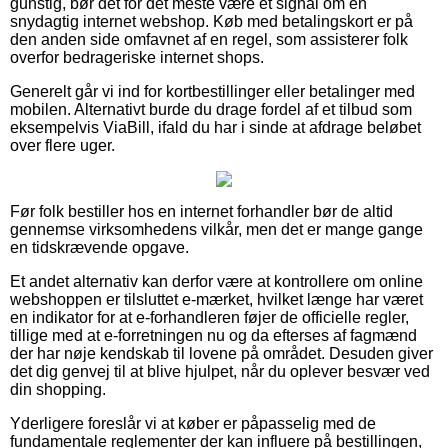
gunstig, bør det for det meste være et signal om en
snydagtig internet webshop. Køb med betalingskort er på
den anden side omfavnet af en regel, som assisterer folk
overfor bedrageriske internet shops.
Generelt går vi ind for kortbestillinger eller betalinger med
mobilen. Alternativt burde du drage fordel af et tilbud som
eksempelvis ViaBill, ifald du har i sinde at afdrage beløbet
over flere uger.
Før folk bestiller hos en internet forhandler bør de altid
gennemse virksomhedens vilkår, men det er mange gange
en tidskrævende opgave.
Et andet alternativ kan derfor være at kontrollere om online
webshoppen er tilsluttet e-mærket, hvilket længe har været
en indikator for at e-forhandleren føjer de officielle regler,
tillige med at e-forretningen nu og da efterses af fagmænd
der har nøje kendskab til lovene på området. Desuden giver
det dig genvej til at blive hjulpet, når du oplever besvær ved
din shopping.
Yderligere foreslår vi at køber er påpasselig med de
fundamentale reglementer der kan influere på bestillingen,