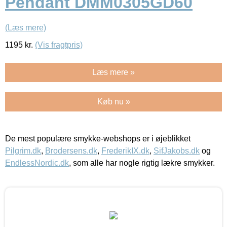
Pendant DMM0305GD60
(Læs mere)
1195
kr.
(Vis fragtpris)
Læs mere »
Køb nu »
De mest populære smykke-webshops er i øjeblikket
Pilgrim.dk
,
Brodersens.dk
,
FrederikIX.dk
,
SifJakobs.dk
og
EndlessNordic.dk
, som alle har nogle rigtig lækre smykker.