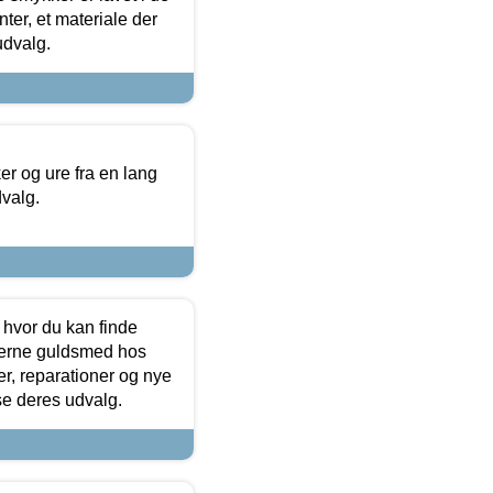
ter, et materiale der
udvalg.
 og ure fra en lang
dvalg.
 hvor du kan finde
terne guldsmed hos
r, reparationer og nye
se deres udvalg.