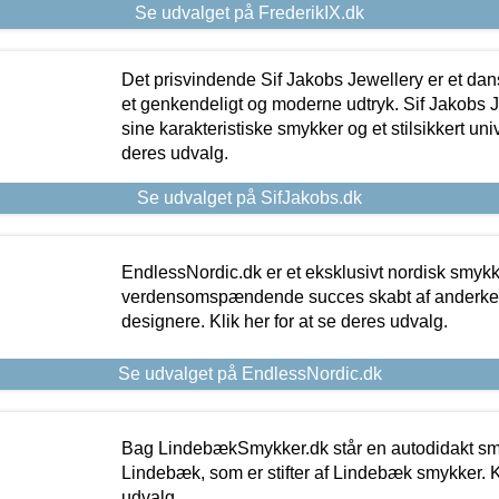
Se udvalget på FrederikIX.dk
Det prisvindende Sif Jakobs Jewellery er et 
et genkendeligt og moderne udtryk. Sif Jakobs J
sine karakteristiske smykker og et stilsikkert univ
deres udvalg.
Se udvalget på SifJakobs.dk
EndlessNordic.dk er et eksklusivt nordisk smy
verdensomspændende succes skabt af anderke
designere. Klik her for at se deres udvalg.
Se udvalget på EndlessNordic.dk
Bag LindebækSmykker.dk står en autodidakt s
Lindebæk, som er stifter af Lindebæk smykker. Kl
udvalg.