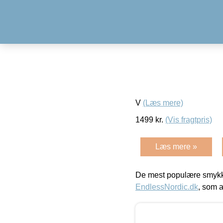
V
(Læs mere)
1499
kr.
(Vis fragtpris)
Læs mere »
De mest populære smykk
EndlessNordic.dk
, som a