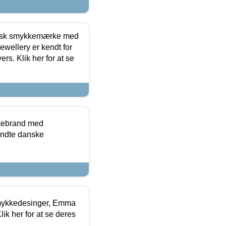
dansk smykkemærke med
ewellery er kendt for
ers. Klik her for at se
kkebrand med
ndte danske
mykkedesinger, Emma
ik her for at se deres