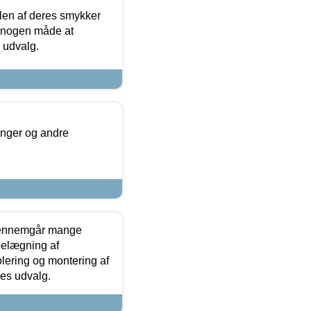
len af deres smykker
å nogen måde at
s udvalg.
inger og andre
gennemgår mange
 belægning af
olering og montering af
res udvalg.