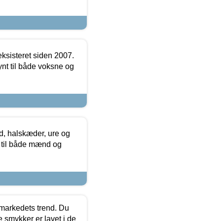
ksisteret siden 2007.
nt til både voksne og
, halskæder, ure og
r til både mænd og
markedets trend. Du
e smykker er lavet i de