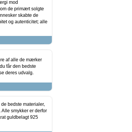
ergi mod
som de primært solgte
mennesker skabte de
et og autenticitet; alle
.
re af alle de mærker
 du får den bedste
 se deres udvalg.
 de bedste materialer,
 Alle smykker er derfor
arat guldbelagt 925