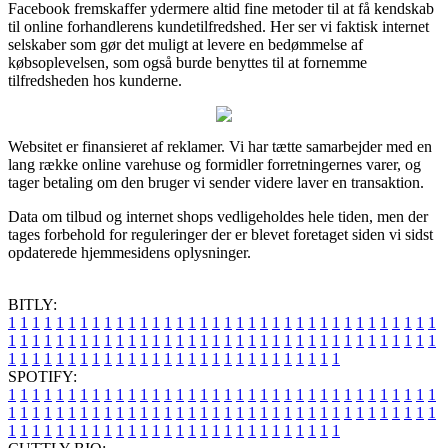
Facebook fremskaffer ydermere altid fine metoder til at få kendskab
til online forhandlerens kundetilfredshed. Her ser vi faktisk internet
selskaber som gør det muligt at levere en bedømmelse af
købsoplevelsen, som også burde benyttes til at fornemme
tilfredsheden hos kunderne.
Websitet er finansieret af reklamer. Vi har tætte samarbejder med en
lang række online varehuse og formidler forretningernes varer, og
tager betaling om den bruger vi sender videre laver en transaktion.
Data om tilbud og internet shops vedligeholdes hele tiden, men der
tages forbehold for reguleringer der er blevet foretaget siden vi sidst
opdaterede hjemmesidens oplysninger.
BITLY:
1
1
1
1
1
1
1
1
1
1
1
1
1
1
1
1
1
1
1
1
1
1
1
1
1
1
1
1
1
1
1
1
1
1
1
1
1
1
1
1
1
1
1
1
1
1
1
1
1
1
1
1
1
1
1
1
1
1
1
1
1
1
1
1
1
1
1
1
1
1
1
1
1
1
1
1
1
1
1
1
1
1
1
1
1
1
1
1
1
1
1
1
1
1
1
1
1
1
1
1
SPOTIFY:
1
1
1
1
1
1
1
1
1
1
1
1
1
1
1
1
1
1
1
1
1
1
1
1
1
1
1
1
1
1
1
1
1
1
1
1
1
1
1
1
1
1
1
1
1
1
1
1
1
1
1
1
1
1
1
1
1
1
1
1
1
1
1
1
1
1
1
1
1
1
1
1
1
1
1
1
1
1
1
1
1
1
1
1
1
1
1
1
1
1
1
1
1
1
1
1
1
1
1
1