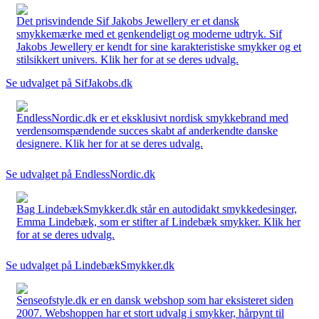
Det prisvindende Sif Jakobs Jewellery er et dansk
smykkemærke med et genkendeligt og moderne udtryk. Sif
Jakobs Jewellery er kendt for sine karakteristiske smykker og et
stilsikkert univers. Klik her for at se deres udvalg.
Se udvalget på SifJakobs.dk
EndlessNordic.dk er et eksklusivt nordisk smykkebrand med
verdensomspændende succes skabt af anderkendte danske
designere. Klik her for at se deres udvalg.
Se udvalget på EndlessNordic.dk
Bag LindebækSmykker.dk står en autodidakt smykkedesinger,
Emma Lindebæk, som er stifter af Lindebæk smykker. Klik her
for at se deres udvalg.
Se udvalget på LindebækSmykker.dk
Senseofstyle.dk er en dansk webshop som har eksisteret siden
2007. Webshoppen har et stort udvalg i smykker, hårpynt til