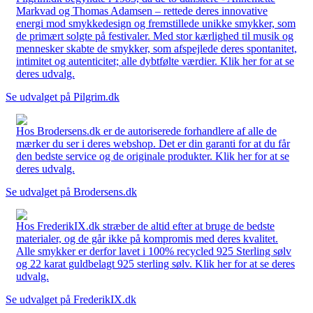
Markvad og Thomas Adamsen – rettede deres innovative
energi mod smykkedesign og fremstillede unikke smykker, som
de primært solgte på festivaler. Med stor kærlighed til musik og
mennesker skabte de smykker, som afspejlede deres spontanitet,
intimitet og autenticitet; alle dybtfølte værdier. Klik her for at se
deres udvalg.
Se udvalget på Pilgrim.dk
Hos Brodersens.dk er de autoriserede forhandlere af alle de
mærker du ser i deres webshop. Det er din garanti for at du får
den bedste service og de originale produkter. Klik her for at se
deres udvalg.
Se udvalget på Brodersens.dk
Hos FrederikIX.dk stræber de altid efter at bruge de bedste
materialer, og de går ikke på kompromis med deres kvalitet.
Alle smykker er derfor lavet i 100% recycled 925 Sterling sølv
og 22 karat guldbelagt 925 sterling sølv. Klik her for at se deres
udvalg.
Se udvalget på FrederikIX.dk