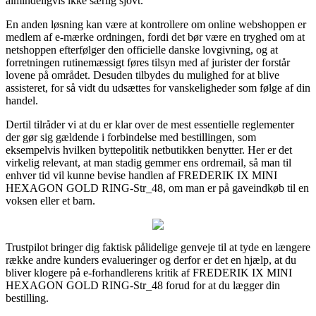
almindeligvis ikke særlig sjovt.
En anden løsning kan være at kontrollere om online webshoppen er
medlem af e-mærke ordningen, fordi det bør være en tryghed om at
netshoppen efterfølger den officielle danske lovgivning, og at
forretningen rutinemæssigt føres tilsyn med af jurister der forstår
lovene på området. Desuden tilbydes du mulighed for at blive
assisteret, for så vidt du udsættes for vanskeligheder som følge af din
handel.
Dertil tilråder vi at du er klar over de mest essentielle reglementer
der gør sig gældende i forbindelse med bestillingen, som
eksempelvis hvilken byttepolitik netbutikken benytter. Her er det
virkelig relevant, at man stadig gemmer ens ordremail, så man til
enhver tid vil kunne bevise handlen af FREDERIK IX MINI
HEXAGON GOLD RING-Str_48, om man er på gaveindkøb til en
voksen eller et barn.
Trustpilot bringer dig faktisk pålidelige genveje til at tyde en længere
række andre kunders evalueringer og derfor er det en hjælp, at du
bliver klogere på e-forhandlerens kritik af FREDERIK IX MINI
HEXAGON GOLD RING-Str_48 forud for at du lægger din
bestilling.