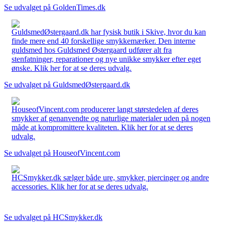
Se udvalget på GoldenTimes.dk
GuldsmedØstergaard.dk har fysisk butik i Skive, hvor du kan
finde mere end 40 forskellige smykkemærker. Den interne
guldsmed hos Guldsmed Østergaard udfører alt fra
stenfatninger, reparationer og nye unikke smykker efter eget
ønske. Klik her for at se deres udvalg.
Se udvalget på GuldsmedØstergaard.dk
HouseofVincent.com producerer langt størstedelen af deres
smykker af genanvendte og naturlige materialer uden på nogen
måde at kompromittere kvaliteten. Klik her for at se deres
udvalg.
Se udvalget på HouseofVincent.com
HCSmykker.dk sælger både ure, smykker, piercinger og andre
accessories. Klik her for at se deres udvalg.
Se udvalget på HCSmykker.dk