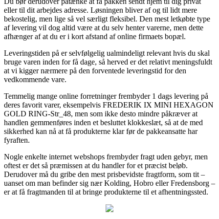
Du bør derudover påtænke at få pakken sendt hjem til dig privat
eller til dit arbejdes adresse. Løsningen bliver af og til lidt mere
bekostelig, men lige så vel særligt fleksibel. Den mest letkøbte type
af levering vil dog altid være at du selv henter varerne, men dette
afhænger af at du er i kort afstand af online firmaets bopæl.
Leveringstiden på er selvfølgelig ualmindeligt relevant hvis du skal
bruge varen inden for få dage, så herved er det relativt meningsfuldt
at vi kigger nærmere på den forventede leveringstid for den
vedkommende vare.
Temmelig mange online forretninger frembyder 1 dags levering på
deres favorit varer, eksempelvis FREDERIK IX MINI HEXAGON
GOLD RING-Str_48, men som ikke desto mindre påkræver at
handlen gemmenføres inden et besluttet klokkeslæt, så at de med
sikkerhed kan nå at få produkterne klar før de pakkeansatte har
fyraften.
Nogle enkelte internet webshops frembyder fragt uden gebyr, men
oftest er det så præmissen at du handler for et præcist beløb.
Derudover må du gribe den mest prisbevidste fragtform, som tit –
uanset om man befinder sig nær Kolding, Hobro eller Fredensborg –
er at få fragtmanden til at bringe produkterne til et afhentningssted.