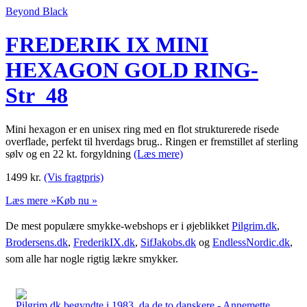
Beyond Black
FREDERIK IX MINI
HEXAGON GOLD RING-
Str_48
Mini hexagon er en unisex ring med en flot strukturerede risede
overflade, perfekt til hverdags brug.. Ringen er fremstillet af sterling
sølv og en 22 kt. forgyldning
(Læs mere)
1499
kr.
(Vis fragtpris)
Læs mere »
Køb nu »
De mest populære smykke-webshops er i øjeblikket
Pilgrim.dk
,
Brodersens.dk
,
FrederikIX.dk
,
SifJakobs.dk
og
EndlessNordic.dk
,
som alle har nogle rigtig lækre smykker.
Pilgrim.dk begyndte i 1983, da de to danskere - Annemette