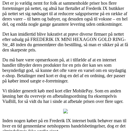
Det er jo vældig nemt for folk at sammenholde priser hos flere
forretninger på nettet, og altså har flertallet af Frederik IX butikker
på nettet set sig nødsaget til at reducere salgspriserne på en række af
deres varer – til børn og babyer, og desuden også til voksne – en hel
del, og endda nogle gange garantere levering uden omkostninger.
Det kan imidlertid blive lukrativt at prøve diverse firmaer på nettet
efter udsalg på FREDERIK IX MINI HEXAGON GOLD RING-
Str_48 inden du gennemfører din bestilling, så man er sikker på at få
den skarpeste pris.
Du må bare være opmærksom på, at i tilfælde af at en internet
handler tilbyder deres produkter for en pris der kan ses som
besynderligt god, så kunne det ofte være en varsel om en snydagtig
e-shop. Betalinger med kort er dog en del af en ordning, der passer
på køber imod uægte e-forretninger.
Vi tilråder generelt køb med kort eller MobilePay. Som en anden
løsning bør du overveje en afbetalingsordning fra eksempelvis
ViaBill, for så vidt du har i sinde at afbetale prisen over flere uger.
Inden nogen køber på en Frederik IX internet butik behøver man til
hver en tid gennemlæse netshoppens handelsbetingelser, dog er det