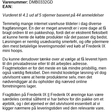
Varenummer:
DMB0332GD
EAN:
Vurderet til
4.1
ud af 5 stjerner baseret på
44
anmeldelser
Temmelig mange internet varehuse tildeler i dag diverse
fragtløsninger. En der er meget anvendt er i vore dage at få
bragt ordren til en pakkeshop, fordi det er ekstremt fleksibelt
at kunne hente de købte produkter når det passer dig bedst.
Løsningen er nemlig usædvanlig smertefri, og ofte ydermere
den mest betalelige leveringsmodel ved køb af Frederik IX
mini hoops.
Du kunne derudover tænke over at vælge at få leveret hjem
til din privatadresse eller til dit arbejdes adresse.
Fragtmetoden er for det meste en tak mindre prisbillig, men
også vældig fleksibel. Den mindst kostelige løsning vil dog
utvivlsomt være at hente produkterne selv, men det
nødvendiggør at du opholder dig nærved online
forretningens lager.
Fragttiden på Frederik IX || Frederik IX øreringe kan være
særdeles central såfremt vi har behov for din pakke om et
øjeblik, og i det øjemed er det utvivlsomt essentielt at vi
kigger nærmere på leveringstiden ved den relevante vare.