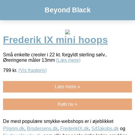
Beyond Black
Frederik IX mini hoops
Små enkelte creoler i 22 kt. forgyldt sterling sølv..
Øreringene måler 13mm
(Læs mere)
799
kr.
(Vis fragtpris)
Læs mere »
Køb nu »
De mest populære smykke-webshops er i øjeblikket
Pilgrim.dk
,
Brodersens.dk
,
FrederikIX.dk
,
SifJakobs.dk
og