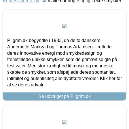
EndlessNordic.dk
, som alle har nogle rigtig lækre smykker.
Pilgrim.dk begyndte i 1983, da de to danskere -
Annemette Markvad og Thomas Adamsen – rettede
deres innovative energi mod smykkedesign og
fremstillede unikke smykker, som de primært solgte på
festivaler. Med stor kærlighed til musik og mennesker
skabte de smykker, som afspejlede deres spontanitet,
intimitet og autenticitet; alle dybtfølte værdier. Klik her for
at se deres udvalg.
Se udvalget på Pilgrim.dk