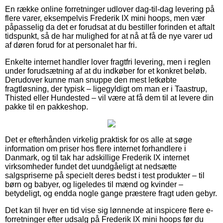
En række online forretninger udlover dag-til-dag levering på
flere varer, eksempelvis Frederik IX mini hoops, men vær
påpasselig da det er forudsat at du bestiller forinden et aftalt
tidspunkt, så de har mulighed for at nå at få de nye varer ud
af døren forud for at personalet har fri.
Enkelte internet handler lover fragtfri levering, men i reglen
under forudsætning af at du indkøber for et konkret beløb.
Derudover kunne man snuppe den mest letkøbte
fragtløsning, der typisk – ligegyldigt om man er i Taastrup,
Thisted eller Hundested – vil være at få dem til at levere din
pakke til en pakkeshop.
Det er efterhånden virkelig praktisk for os alle at søge
information om priser hos flere internet forhandlere i
Danmark, og til tak har adskillige Frederik IX internet
virksomheder fundet det uundgåeligt at nedsætte
salgspriserne på specielt deres bedst i test produkter – til
børn og babyer, og ligeledes til mænd og kvinder –
betydeligt, og endda nogle gange præstere fragt uden gebyr.
Det kan til hver en tid vise sig lønnende at inspicere flere e-
forretninger efter udsalg på Frederik IX mini hoops før du