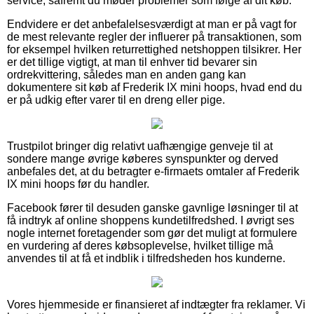
service, såfremt du møder problemer som følge af dit køb.
Endvidere er det anbefalelsesværdigt at man er på vagt for
de mest relevante regler der influerer på transaktionen, som
for eksempel hvilken returrettighed netshoppen tilsikrer. Her
er det tillige vigtigt, at man til enhver tid bevarer sin
ordrekvittering, således man en anden gang kan
dokumentere sit køb af Frederik IX mini hoops, hvad end du
er på udkig efter varer til en dreng eller pige.
Trustpilot bringer dig relativt uafhængige genveje til at
sondere mange øvrige køberes synspunkter og derved
anbefales det, at du betragter e-firmaets omtaler af Frederik
IX mini hoops før du handler.
Facebook fører til desuden ganske gavnlige løsninger til at
få indtryk af online shoppens kundetilfredshed. I øvrigt ses
nogle internet foretagender som gør det muligt at formulere
en vurdering af deres købsoplevelse, hvilket tillige må
anvendes til at få et indblik i tilfredsheden hos kunderne.
Vores hjemmeside er finansieret af indtægter fra reklamer. Vi