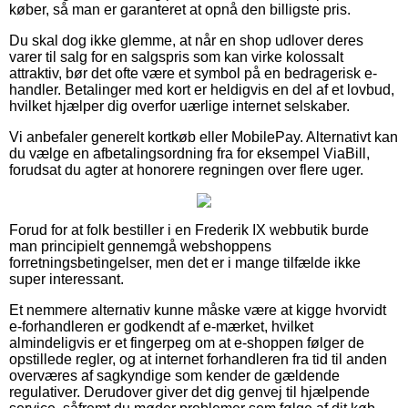
køber, så man er garanteret at opnå den billigste pris.
Du skal dog ikke glemme, at når en shop udlover deres
varer til salg for en salgspris som kan virke kolossalt
attraktiv, bør det ofte være et symbol på en bedragerisk e-
handler. Betalinger med kort er heldigvis en del af et lovbud,
hvilket hjælper dig overfor uærlige internet selskaber.
Vi anbefaler generelt kortkøb eller MobilePay. Alternativt kan
du vælge en afbetalingsordning fra for eksempel ViaBill,
forudsat du agter at honorere regningen over flere uger.
Forud for at folk bestiller i en Frederik IX webbutik burde
man principielt gennemgå webshoppens
forretningsbetingelser, men det er i mange tilfælde ikke
super interessant.
Et nemmere alternativ kunne måske være at kigge hvorvidt
e-forhandleren er godkendt af e-mærket, hvilket
almindeligvis er et fingerpeg om at e-shoppen følger de
opstillede regler, og at internet forhandleren fra tid til anden
overværes af sagkyndige som kender de gældende
regulativer. Derudover giver det dig genvej til hjælpende