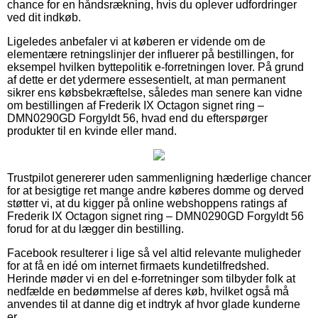
chance for en håndsrækning, hvis du oplever udfordringer
ved dit indkøb.
Ligeledes anbefaler vi at køberen er vidende om de
elementære retningslinjer der influerer på bestillingen, for
eksempel hvilken byttepolitik e-forretningen lover. På grund
af dette er det ydermere essesentielt, at man permanent
sikrer ens købsbekræftelse, således man senere kan vidne
om bestillingen af Frederik IX Octagon signet ring –
DMN0290GD Forgyldt 56, hvad end du efterspørger
produkter til en kvinde eller mand.
Trustpilot genererer uden sammenligning hæderlige chancer
for at besigtige ret mange andre køberes domme og derved
støtter vi, at du kigger på online webshoppens ratings af
Frederik IX Octagon signet ring – DMN0290GD Forgyldt 56
forud for at du lægger din bestilling.
Facebook resulterer i lige så vel altid relevante muligheder
for at få en idé om internet firmaets kundetilfredshed.
Herinde møder vi en del e-forretninger som tilbyder folk at
nedfælde en bedømmelse af deres køb, hvilket også må
anvendes til at danne dig et indtryk af hvor glade kunderne
er.