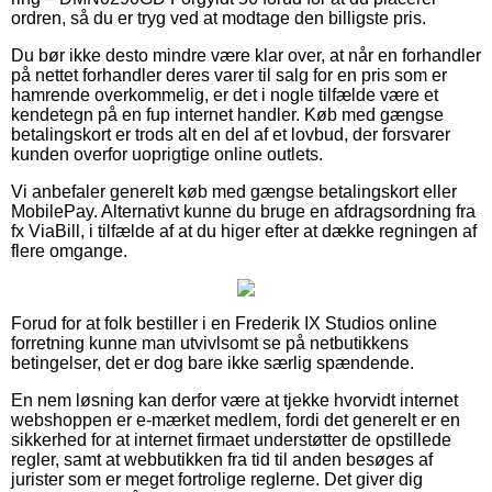
ordren, så du er tryg ved at modtage den billigste pris.
Du bør ikke desto mindre være klar over, at når en forhandler
på nettet forhandler deres varer til salg for en pris som er
hamrende overkommelig, er det i nogle tilfælde være et
kendetegn på en fup internet handler. Køb med gængse
betalingskort er trods alt en del af et lovbud, der forsvarer
kunden overfor uoprigtige online outlets.
Vi anbefaler generelt køb med gængse betalingskort eller
MobilePay. Alternativt kunne du bruge en afdragsordning fra
fx ViaBill, i tilfælde af at du higer efter at dække regningen af
flere omgange.
Forud for at folk bestiller i en Frederik IX Studios online
forretning kunne man utvivlsomt se på netbutikkens
betingelser, det er dog bare ikke særlig spændende.
En nem løsning kan derfor være at tjekke hvorvidt internet
webshoppen er e-mærket medlem, fordi det generelt er en
sikkerhed for at internet firmaet understøtter de opstillede
regler, samt at webbutikken fra tid til anden besøges af
jurister som er meget fortrolige reglerne. Det giver dig