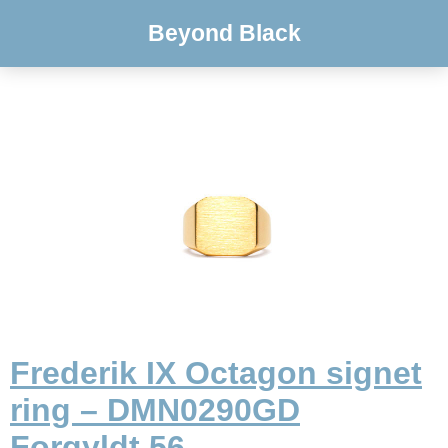
Beyond Black
Frederik IX Octagon signet
ring – DMN0290GD
Forgyldt 56