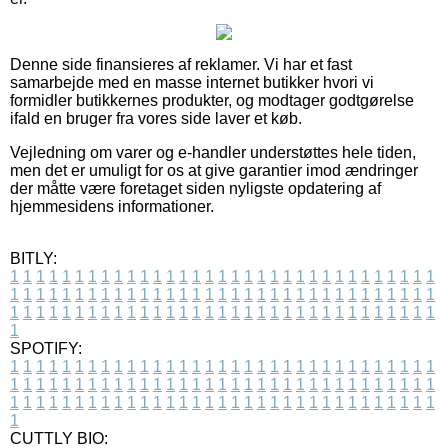
Denne side finansieres af reklamer. Vi har et fast
samarbejde med en masse internet butikker hvori vi
formidler butikkernes produkter, og modtager godtgørelse
ifald en bruger fra vores side laver et køb.
Vejledning om varer og e-handler understøttes hele tiden,
men det er umuligt for os at give garantier imod ændringer
der måtte være foretaget siden nyligste opdatering af
hjemmesidens informationer.
BITLY:
1
1
1
1
1
1
1
1
1
1
1
1
1
1
1
1
1
1
1
1
1
1
1
1
1
1
1
1
1
1
1
1
1
1
1
1
1
1
1
1
1
1
1
1
1
1
1
1
1
1
1
1
1
1
1
1
1
1
1
1
1
1
1
1
1
1
1
1
1
1
1
1
1
1
1
1
1
1
1
1
1
1
1
1
1
1
1
1
1
1
1
1
1
1
1
1
1
1
1
1
SPOTIFY:
1
1
1
1
1
1
1
1
1
1
1
1
1
1
1
1
1
1
1
1
1
1
1
1
1
1
1
1
1
1
1
1
1
1
1
1
1
1
1
1
1
1
1
1
1
1
1
1
1
1
1
1
1
1
1
1
1
1
1
1
1
1
1
1
1
1
1
1
1
1
1
1
1
1
1
1
1
1
1
1
1
1
1
1
1
1
1
1
1
1
1
1
1
1
1
1
1
1
1
1
CUTTLY BIO: