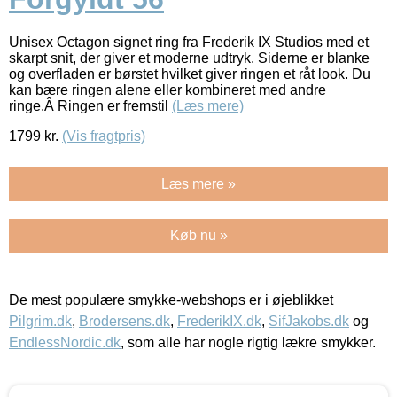
Unisex Octagon signet ring fra Frederik IX Studios med et
skarpt snit, der giver et moderne udtryk. Siderne er blanke
og overfladen er børstet hvilket giver ringen et råt look. Du
kan bære ringen alene eller kombineret med andre
ringe.Â Ringen er fremstil
(Læs mere)
1799
kr.
(Vis fragtpris)
Læs mere »
Køb nu »
De mest populære smykke-webshops er i øjeblikket
Pilgrim.dk
,
Brodersens.dk
,
FrederikIX.dk
,
SifJakobs.dk
og
EndlessNordic.dk
, som alle har nogle rigtig lækre smykker.