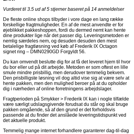
Vurderet til
3.5
ud af 5 stjerner baseret på
14
anmeldelser
De fleste online shops tilbyder i vore dage en lang række
forskellige fragtmuligheder. En af de mest anvendte er for
øjeblikket pakkeshoppen, fordi du dermed nemt kan hente
dine produkter lige når det passer dig. Leveringsmetoden er
nemlig særdeles nem, og desuden desuden den mest
betalelige fragtløsning ved køb af Frederik IX Octagon
signet ring – DMN0290GD Forgyldt 56.
Du kan omvendt beslutte dig for at få det leveret hjem til hvor
du bor eller ud på dit arbejde. Metoden er som oftest en lille
smule mindre prisbillig, men derudover temmelig bekvem.
Den prisbilligste løsning vil dog altid vise sig at være selv at
hente pakken, men den mulighed beroer på at du opholder
dig i nærheden af online forretningens arbejdslager.
Fragtperioden på Smykker > Frederik IX kan i nogle tilfælde
være særligt udslagsgivende forudsat du står og skal bruge
pakken omgående, så af den grund er det forholdsvis
passende at du finder det anslåede leveringstidspunkt ved
det aktuelle produkt.
Temmelig mange internet forhandlere garanterer dag-til-dag