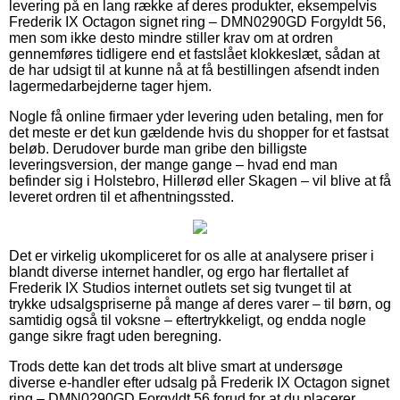
levering på en lang række af deres produkter, eksempelvis
Frederik IX Octagon signet ring – DMN0290GD Forgyldt 56,
men som ikke desto mindre stiller krav om at ordren
gennemføres tidligere end et fastslået klokkeslæt, sådan at
de har udsigt til at kunne nå at få bestillingen afsendt inden
lagermedarbejderne tager hjem.
Nogle få online firmaer yder levering uden betaling, men for
det meste er det kun gældende hvis du shopper for et fastsat
beløb. Derudover burde man gribe den billigste
leveringsversion, der mange gange – hvad end man
befinder sig i Holstebro, Hillerød eller Skagen – vil blive at få
leveret ordren til et afhentningssted.
Det er virkelig ukompliceret for os alle at analysere priser i
blandt diverse internet handler, og ergo har flertallet af
Frederik IX Studios internet outlets set sig tvunget til at
trykke udsalgspriserne på mange af deres varer – til børn, og
samtidig også til voksne – eftertrykkeligt, og endda nogle
gange sikre fragt uden beregning.
Trods dette kan det trods alt blive smart at undersøge
diverse e-handler efter udsalg på Frederik IX Octagon signet
ring – DMN0290GD Forgyldt 56 forud for at du placerer