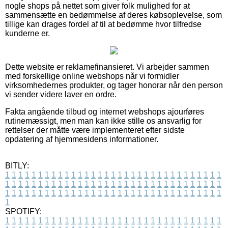
nogle shops på nettet som giver folk mulighed for at
sammensætte en bedømmelse af deres købsoplevelse, som
tillige kan drages fordel af til at bedømme hvor tilfredse
kunderne er.
Dette website er reklamefinansieret. Vi arbejder sammen
med forskellige online webshops når vi formidler
virksomhedernes produkter, og tager honorar når den person
vi sender videre laver en ordre.
Fakta angående tilbud og internet webshops ajourføres
rutinemæssigt, men man kan ikke stille os ansvarlig for
rettelser der måtte være implementeret efter sidste
opdatering af hjemmesidens informationer.
BITLY:
1
1
1
1
1
1
1
1
1
1
1
1
1
1
1
1
1
1
1
1
1
1
1
1
1
1
1
1
1
1
1
1
1
1
1
1
1
1
1
1
1
1
1
1
1
1
1
1
1
1
1
1
1
1
1
1
1
1
1
1
1
1
1
1
1
1
1
1
1
1
1
1
1
1
1
1
1
1
1
1
1
1
1
1
1
1
1
1
1
1
1
1
1
1
1
1
1
1
1
1
SPOTIFY:
1
1
1
1
1
1
1
1
1
1
1
1
1
1
1
1
1
1
1
1
1
1
1
1
1
1
1
1
1
1
1
1
1