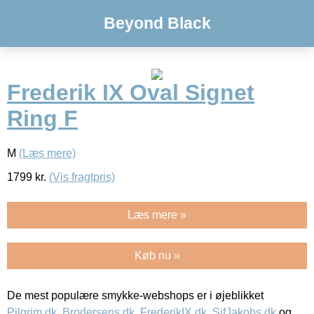
Beyond Black
Frederik IX Oval Signet
Ring F
M
(Læs mere)
1799
kr.
(Vis fragtpris)
Læs mere »
Køb nu »
De mest populære smykke-webshops er i øjeblikket
Pilgrim.dk
,
Brodersens.dk
,
FrederikIX.dk
,
SifJakobs.dk
og