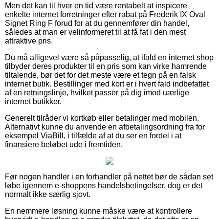
Men det kan til hver en tid være rentabelt at inspicere
enkelte internet forretninger efter rabat på Frederik IX Oval
Signet Ring F forud for at du gennemfører din handel,
således at man er velinformeret til at få fat i den mest
attraktive pris.
Du må alligevel være så påpasselig, at ifald en internet shop
tilbyder deres produkter til en pris som kan virke hamrende
tiltalende, bør det for det meste være et tegn på en falsk
internet butik. Bestillinger med kort er i hvert fald indbefattet
af en retningslinje, hvilket passer på dig imod uærlige
internet butikker.
Generelt tilråder vi kortkøb eller betalinger med mobilen.
Alternativt kunne du anvende en afbetalingsordning fra for
eksempel ViaBill, i tilfælde af at du ser en fordel i at
finansiere beløbet ude i fremtiden.
Før nogen handler i en forhandler på nettet bør de sådan set
løbe igennem e-shoppens handelsbetingelser, dog er det
normalt ikke særlig sjovt.
En nemmere løsning kunne måske være at kontrollere