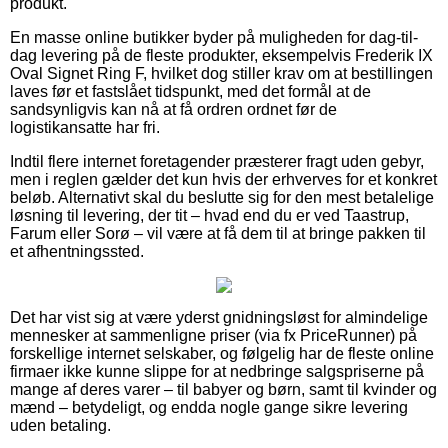
produkt.
En masse online butikker byder på muligheden for dag-til-
dag levering på de fleste produkter, eksempelvis Frederik IX
Oval Signet Ring F, hvilket dog stiller krav om at bestillingen
laves før et fastslået tidspunkt, med det formål at de
sandsynligvis kan nå at få ordren ordnet før de
logistikansatte har fri.
Indtil flere internet foretagender præsterer fragt uden gebyr,
men i reglen gælder det kun hvis der erhverves for et konkret
beløb. Alternativt skal du beslutte sig for den mest betalelige
løsning til levering, der tit – hvad end du er ved Taastrup,
Farum eller Sorø – vil være at få dem til at bringe pakken til
et afhentningssted.
Det har vist sig at være yderst gnidningsløst for almindelige
mennesker at sammenligne priser (via fx PriceRunner) på
forskellige internet selskaber, og følgelig har de fleste online
firmaer ikke kunne slippe for at nedbringe salgspriserne på
mange af deres varer – til babyer og børn, samt til kvinder og
mænd – betydeligt, og endda nogle gange sikre levering
uden betaling.