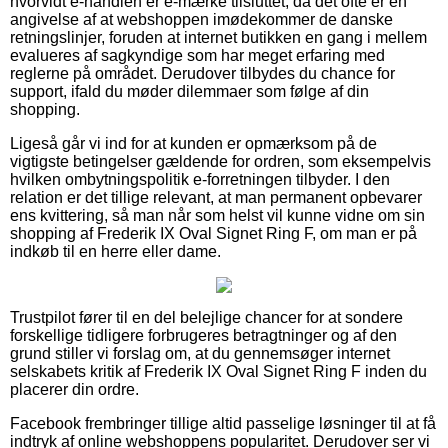
hvorvidt e-handlen er e-mærke tilsluttet, da det ofte er en
angivelse af at webshoppen imødekommer de danske
retningslinjer, foruden at internet butikken en gang i mellem
evalueres af sagkyndige som har meget erfaring med
reglerne på området. Derudover tilbydes du chance for
support, ifald du møder dilemmaer som følge af din
shopping.
Ligeså går vi ind for at kunden er opmærksom på de
vigtigste betingelser gældende for ordren, som eksempelvis
hvilken ombytningspolitik e-forretningen tilbyder. I den
relation er det tillige relevant, at man permanent opbevarer
ens kvittering, så man når som helst vil kunne vidne om sin
shopping af Frederik IX Oval Signet Ring F, om man er på
indkøb til en herre eller dame.
Trustpilot fører til en del belejlige chancer for at sondere
forskellige tidligere forbrugeres betragtninger og af den
grund stiller vi forslag om, at du gennemsøger internet
selskabets kritik af Frederik IX Oval Signet Ring F inden du
placerer din ordre.
Facebook frembringer tillige altid passelige løsninger til at få
indtryk af online webshoppens popularitet. Derudover ser vi