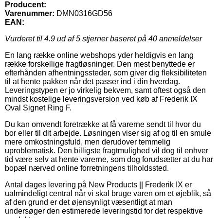
Producent:
Varenummer:
DMN0316GD56
EAN:
Vurderet til
4.9
ud af 5 stjerner baseret på
40
anmeldelser
En lang række online webshops yder heldigvis en lang
række forskellige fragtløsninger. Den mest benyttede er
efterhånden afhentningssteder, som giver dig fleksibiliteten
til at hente pakken når det passer ind i din hverdag.
Leveringstypen er jo virkelig bekvem, samt oftest også den
mindst kostelige leveringsversion ved køb af Frederik IX
Oval Signet Ring F.
Du kan omvendt foretrække at få varerne sendt til hvor du
bor eller til dit arbejde. Løsningen viser sig af og til en smule
mere omkostningsfuld, men derudover temmelig
uproblematisk. Den billigste fragtmulighed vil dog til enhver
tid være selv at hente varerne, som dog forudsætter at du har
bopæl nærved online forretningens tilholdssted.
Antal dages levering på New Products || Frederik IX er
ualmindeligt central når vi skal bruge varen om et øjeblik, så
af den grund er det øjensynligt væsentligt at man
undersøger den estimerede leveringstid for det respektive