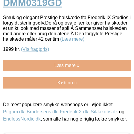
DMM0319GD
Smuk og elegant Prestige halskæde fra Frederik IX Studios i
forgyldt sterlingsølv.De rå og ovale lænker giver halskæden
et unikt look med masser af spil.Â Sammensæt halskæden
med andre eller brug den alene.Â Den forgyldte Prestige
halskæde måler 42 centim
(Læs mere)
1999
kr.
(Vis fragtpris)
Læs mere »
Køb nu »
De mest populære smykke-webshops er i øjeblikket
Pilgrim.dk
,
Brodersens.dk
,
FrederikIX.dk
,
SifJakobs.dk
og
EndlessNordic.dk
, som alle har nogle rigtig lækre smykker.