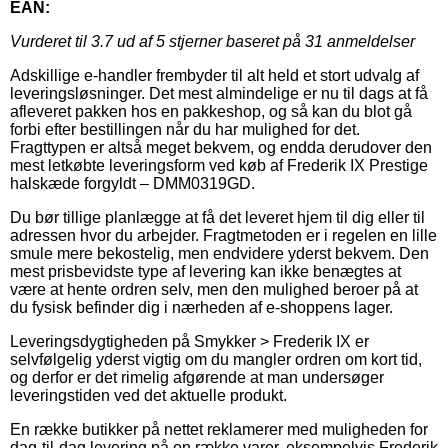
EAN:
Vurderet til
3.7
ud af 5 stjerner baseret på
31
anmeldelser
Adskillige e-handler frembyder til alt held et stort udvalg af
leveringsløsninger. Det mest almindelige er nu til dags at få
afleveret pakken hos en pakkeshop, og så kan du blot gå
forbi efter bestillingen når du har mulighed for det.
Fragttypen er altså meget bekvem, og endda derudover den
mest letkøbte leveringsform ved køb af Frederik IX Prestige
halskæde forgyldt – DMM0319GD.
Du bør tillige planlægge at få det leveret hjem til dig eller til
adressen hvor du arbejder. Fragtmetoden er i regelen en lille
smule mere bekostelig, men endvidere yderst bekvem. Den
mest prisbevidste type af levering kan ikke benægtes at
være at hente ordren selv, men den mulighed beroer på at
du fysisk befinder dig i nærheden af e-shoppens lager.
Leveringsdygtigheden på Smykker > Frederik IX er
selvfølgelig yderst vigtig om du mangler ordren om kort tid,
og derfor er det rimelig afgørende at man undersøger
leveringstiden ved det aktuelle produkt.
En række butikker på nettet reklamerer med muligheden for
dag-til-dag levering på en række varer, eksempelvis Frederik