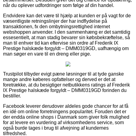
når du oplever udfordringer som følge af din handel.
Endvidere kan det være til hjælp at kunden er på vagt for de
væsentligste retningslinjer der har indflydelse på
transaktionen, fx den ombytningsrettighed internet
webshoppen anvender. I den sammenhæng er det samtidig
essesentielt, at man stadig bevarer sin købsbekræftelse, så
man til enhver tid kan eftervise sin ordre af Frederik IX
Prestige halskæde forgyldt – DMM0319GD, uafhængig om
man søger en vare til en dreng eller pige.
Trustpilot tilbyder evigt pæne løsninger til at tyde ganske
mange andre køberes opfattelser og derved er det at
foretrække, at du besigtiger netbutikkens ratings af Frederik
IX Prestige halskæde forgyldt – DMM0319GD forinden du
bestiller.
Facebook leverer derudover aldeles gode chancer for at få
en idé om online forretningens popularitet. Foruden det er
der endda online shops i Danmark som giver folk mulighed
for at levere en vurdering af virksomhedens service, som
også burde tages i brug til afvejning af kundernes
tilfredshed.