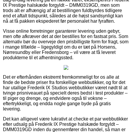
IX Prestige halskæde forgyldt – DMM0319GD, men som
trods alt er afhængig af at bestillingen fuldbyrdes tidligere
end et aftalt tidspunkt, således at de højst sandsynligt kan
nå at få pakken ekspederet før personalet har fyraften.
Visse online forretninger garanterer levering uden gebyr,
men ofte afkræver det at der bestilles for en fastsat pris. Som
alternativ bør du overveje den prisbilligste form for fragt, som
i mange tilfælde – ligegyldigt om du er tæt på Horsens,
Nørresundby eller Fredensborg – vil være at få leveret
produkterne til et afhentningssted.
Det er efterhånden ekstremt fremkommeligt for os alle at
finde de bedste priser fra forskellige webbutikker, og for det
har utallige Frederik IX Studios webbutikker været nødt til at
tvinge prisniveauet på specielt deres bedst i test produkter –
til piger og drenge, og endvidere også til voksne –
eftertrykkeligt, og endda nogle gange byde på gratis
levering.
Det kan alligevel være lukrativt at checke et par webbutikker
efter udsalg på Frederik IX Prestige halskæde forgyldt –
DMM0319GD inden du gennemfører din handel, så man er