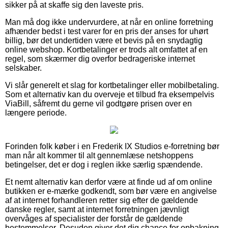
sikker på at skaffe sig den laveste pris.
Man må dog ikke undervurdere, at når en online forretning
afhænder bedst i test varer for en pris der anses for uhørt
billig, bør det undertiden være et bevis på en snydagtig
online webshop. Kortbetalinger er trods alt omfattet af en
regel, som skærmer dig overfor bedrageriske internet
selskaber.
Vi slår generelt et slag for kortbetalinger eller mobilbetaling.
Som et alternativ kan du overveje et tilbud fra eksempelvis
ViaBill, såfremt du gerne vil godtgøre prisen over en
længere periode.
Forinden folk køber i en Frederik IX Studios e-forretning bør
man når alt kommer til alt gennemlæse netshoppens
betingelser, det er dog i reglen ikke særlig spændende.
Et nemt alternativ kan derfor være at finde ud af om online
butikken er e-mærke godkendt, som bør være en angivelse
af at internet forhandleren retter sig efter de gældende
danske regler, samt at internet forretningen jævnligt
overvåges af specialister der forstår de gældende
bestemmelser. Desuden giver det dig chance for opbakning,