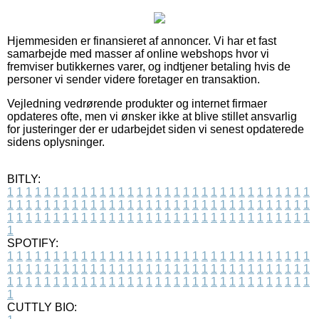
Hjemmesiden er finansieret af annoncer. Vi har et fast
samarbejde med masser af online webshops hvor vi
fremviser butikkernes varer, og indtjener betaling hvis de
personer vi sender videre foretager en transaktion.
Vejledning vedrørende produkter og internet firmaer
opdateres ofte, men vi ønsker ikke at blive stillet ansvarlig
for justeringer der er udarbejdet siden vi senest opdaterede
sidens oplysninger.
BITLY:
1
1
1
1
1
1
1
1
1
1
1
1
1
1
1
1
1
1
1
1
1
1
1
1
1
1
1
1
1
1
1
1
1
1
1
1
1
1
1
1
1
1
1
1
1
1
1
1
1
1
1
1
1
1
1
1
1
1
1
1
1
1
1
1
1
1
1
1
1
1
1
1
1
1
1
1
1
1
1
1
1
1
1
1
1
1
1
1
1
1
1
1
1
1
1
1
1
1
1
1
SPOTIFY:
1
1
1
1
1
1
1
1
1
1
1
1
1
1
1
1
1
1
1
1
1
1
1
1
1
1
1
1
1
1
1
1
1
1
1
1
1
1
1
1
1
1
1
1
1
1
1
1
1
1
1
1
1
1
1
1
1
1
1
1
1
1
1
1
1
1
1
1
1
1
1
1
1
1
1
1
1
1
1
1
1
1
1
1
1
1
1
1
1
1
1
1
1
1
1
1
1
1
1
1
CUTTLY BIO: