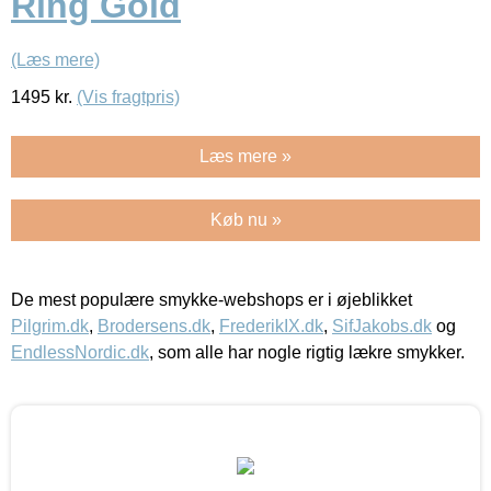
Ring Gold
(Læs mere)
1495
kr.
(Vis fragtpris)
Læs mere »
Køb nu »
De mest populære smykke-webshops er i øjeblikket
Pilgrim.dk
,
Brodersens.dk
,
FrederikIX.dk
,
SifJakobs.dk
og
EndlessNordic.dk
, som alle har nogle rigtig lækre smykker.