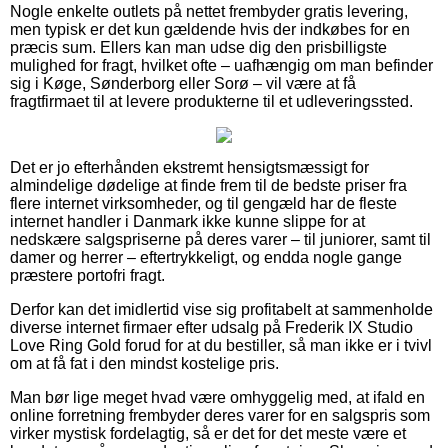
Nogle enkelte outlets på nettet frembyder gratis levering,
men typisk er det kun gældende hvis der indkøbes for en
præcis sum. Ellers kan man udse dig den prisbilligste
mulighed for fragt, hvilket ofte – uafhængig om man befinder
sig i Køge, Sønderborg eller Sorø – vil være at få
fragtfirmaet til at levere produkterne til et udleveringssted.
Det er jo efterhånden ekstremt hensigtsmæssigt for
almindelige dødelige at finde frem til de bedste priser fra
flere internet virksomheder, og til gengæld har de fleste
internet handler i Danmark ikke kunne slippe for at
nedskære salgspriserne på deres varer – til juniorer, samt til
damer og herrer – eftertrykkeligt, og endda nogle gange
præstere portofri fragt.
Derfor kan det imidlertid vise sig profitabelt at sammenholde
diverse internet firmaer efter udsalg på Frederik IX Studio
Love Ring Gold forud for at du bestiller, så man ikke er i tvivl
om at få fat i den mindst kostelige pris.
Man bør lige meget hvad være omhyggelig med, at ifald en
online forretning frembyder deres varer for en salgspris som
virker mystisk fordelagtig, så er det for det meste være et