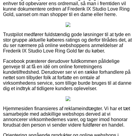
enhver tid opbevarer ens ordremail, så man i fremtiden vil
kunne dokumentere ordren af Frederik IX Studio Love Ring
Gold, uanset om man shopper til en dame eller herre.
Trustpilot medfører fuldstændig gode løsninger til at tyde en
stor gruppe aktuelle køberes ratings og derfor tilrådes det, at
du ser nærmere på online webshoppens anmeldelser af
Frederik IX Studio Love Ring Gold før du køber.
Facebook præsterer derudover fuldkommen pålidelige
genveje til at få en idé om online forretningens
kundetilfredshed. Derudover ser vi en række forhandlere på
nettet som tilbyder folk at forfatte en omtale af
virksomhedens service, som tillige burde bruges til at danne
dig et indtryk af tidligere kunders oplevelser.
Hjemmesiden finansieres af reklameindtægter. Vi har et tæt
samarbejde med adskillige webshops derved at vi
annoncerer virksomhedernes varer, og tager imod honorar
forudsat den person vi sender videre fuldfører en handel.
Orientering angående produkter og online webshops i