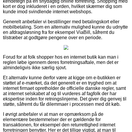
kendetegn på en snydagtig online forretning. Shopping med
kort er dog inkluderet i en orden, hvilket skærmer dig som
kunde imod svindlende internet webshops.
Generelt anbefaler vi bestillinger med betalingskort eller
mobilbetaling. Som en alternativ mulighed kunne du udnytte
en afdragsløsning fra for eksempel ViaBill, såfremt du
tilstræber at godtgøre pengene over en periode.
Forud for at folk shopper hos en internet butik kan man i
reglen løbe igennem deres forretningsaftale, men det er
almindeligvis ikke særlig sjovt.
Et alternativ kunne derfor være at kigge om e-butikken er
støttet af e-mærket, da det generelt er en tryghed om at
internet firmaet opretholder de officielle danske regler, samt
at internet selskabet af og til vurderes af fagfolk der har
ekspertise inden for retningslinjerne. Det giver dig genvej til
støtte, såfremt du får dilemmaer i processen med dit køb.
I øvrigt anbefaler vi at man er opmærksom på de
elementære bestemmelser der er gældende for
transaktionen, for eksempel den returrettighed internet
forretningen benytter. Her er det tillige vigtigt, at man til