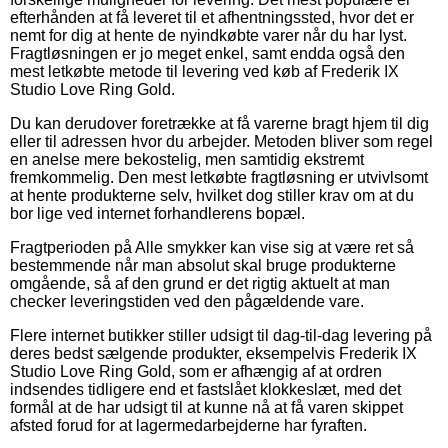
efterhånden at få leveret til et afhentningssted, hvor det er
nemt for dig at hente de nyindkøbte varer når du har lyst.
Fragtløsningen er jo meget enkel, samt endda også den
mest letkøbte metode til levering ved køb af Frederik IX
Studio Love Ring Gold.
Du kan derudover foretrække at få varerne bragt hjem til dig
eller til adressen hvor du arbejder. Metoden bliver som regel
en anelse mere bekostelig, men samtidig ekstremt
fremkommelig. Den mest letkøbte fragtløsning er utvivlsomt
at hente produkterne selv, hvilket dog stiller krav om at du
bor lige ved internet forhandlerens bopæl.
Fragtperioden på Alle smykker kan vise sig at være ret så
bestemmende når man absolut skal bruge produkterne
omgående, så af den grund er det rigtig aktuelt at man
checker leveringstiden ved den pågældende vare.
Flere internet butikker stiller udsigt til dag-til-dag levering på
deres bedst sælgende produkter, eksempelvis Frederik IX
Studio Love Ring Gold, som er afhængig af at ordren
indsendes tidligere end et fastslået klokkeslæt, med det
formål at de har udsigt til at kunne nå at få varen skippet
afsted forud for at lagermedarbejderne har fyraften.