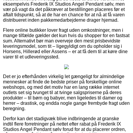
eksempelvis Frederik IX Studios Angel Pendant sølv, men
vær på vagt da det påkræver at bestillingen placeres før et
aftalt tidspunkt, så at de har en chance for at nå at få varen
distribueret inden pakkemedarbejderne drager hjemad.
Flere online butikker lover fragt uden omkostninger, men i
mange tilfælde gælder det kun hvis du shopper for en fastsat
sum. Alternativt bør man overveje den mest prisbevidste
leveringsmodel, som tit – ligegyldigt om du opholder sig i
Horsens, Hillerød eller Assens – er at få dem til at køre dine
varer til et udleveringssted.
Det er jo efterhånden virkelig let gængeligt for almindelige
mennesker at finde de bedste priser på forskellige online
webshops, og med det motiv har en lang række internet
outlets set sig tvunget til at tvinge salgspriserne på deres
produkter – til børn og babyer, men ligeledes til damer og
herrer – drastisk, og endda nogle gange frembyde fragt uden
beregning.
Derfor kan det stadigvæk blive indbringende at granske
indtil flere forretninger på nettet efter rabat på Frederik IX
Studios Angel Pendant sølv forud for at du placerer ordren,