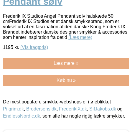
Pendant sølv
Frederik IX Studios Angel Pendant sølv halskæde 50
cmFrederik IX Studios er et dansk smykkebrand, som er
vokset ud af en fascination af den danske Kong Frederik IX.
Brandet indebærer danske designer smykker & accessories
som henter inspiration fra det d
(Læs mere)
1195
kr.
(Vis fragtpris)
Læs mere »
Køb nu »
De mest populære smykke-webshops er i øjeblikket
Pilgrim.dk
,
Brodersens.dk
,
FrederikIX.dk
,
SifJakobs.dk
og
EndlessNordic.dk
, som alle har nogle rigtig lækre smykker.