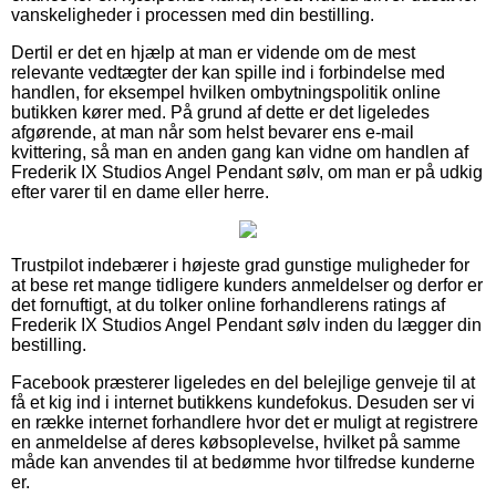
vanskeligheder i processen med din bestilling.
Dertil er det en hjælp at man er vidende om de mest
relevante vedtægter der kan spille ind i forbindelse med
handlen, for eksempel hvilken ombytningspolitik online
butikken kører med. På grund af dette er det ligeledes
afgørende, at man når som helst bevarer ens e-mail
kvittering, så man en anden gang kan vidne om handlen af
Frederik IX Studios Angel Pendant sølv, om man er på udkig
efter varer til en dame eller herre.
Trustpilot indebærer i højeste grad gunstige muligheder for
at bese ret mange tidligere kunders anmeldelser og derfor er
det fornuftigt, at du tolker online forhandlerens ratings af
Frederik IX Studios Angel Pendant sølv inden du lægger din
bestilling.
Facebook præsterer ligeledes en del belejlige genveje til at
få et kig ind i internet butikkens kundefokus. Desuden ser vi
en række internet forhandlere hvor det er muligt at registrere
en anmeldelse af deres købsoplevelse, hvilket på samme
måde kan anvendes til at bedømme hvor tilfredse kunderne
er.