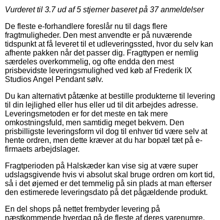
Vurderet til
3.7
ud af 5 stjerner baseret på
37
anmeldelser
De fleste e-forhandlere foreslår nu til dags flere
fragtmuligheder. Den mest anvendte er på nuværende
tidspunkt at få leveret til et udleveringssted, hvor du selv kan
afhente pakken når det passer dig. Fragttypen er nemlig
særdeles overkommelig, og ofte endda den mest
prisbevidste leveringsmulighed ved køb af Frederik IX
Studios Angel Pendant sølv.
Du kan alternativt påtænke at bestille produkterne til levering
til din lejlighed eller hus eller ud til dit arbejdes adresse.
Leveringsmetoden er for det meste en tak mere
omkostningsfuld, men samtidig meget bekvem. Den
prisbilligste leveringsform vil dog til enhver tid være selv at
hente ordren, men dette kræver at du har bopæl tæt på e-
firmaets arbejdslager.
Fragtperioden på Halskæder kan vise sig at være super
udslagsgivende hvis vi absolut skal bruge ordren om kort tid,
så i det øjemed er det temmelig på sin plads at man efterser
den estimerede leveringsdato på det pågældende produkt.
En del shops på nettet frembyder levering på
næstkommende hverdag på de fleste af deres varenumre,