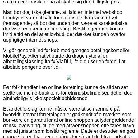
så man er skråsikker på at skaffe sig den billigste pris.
Man bør dog ikke glemme, at ifald en internet webshop
frembyder varer til salg for en pris der kan virke uhørt
fremragende, så bør det undertiden være et karakteristika
der viser en uærlig online shop. Bestillinger med kort er
imidlertid en del af et lovbud, der dækker kunden overfor
uoprigtige internet shops.
Vi går generelt ind for køb med gængse betalingskort eller
MobilePay. Alternativt burde du drage nytte af en
afbetalingsløsning fra fx ViaBill, ifald du ser en fordel i at
afbetale pengene over tid.
Før folk handler i en online forretning kunne de sådan set
sætte sig ind i e-butikkens forretningsbetingelser, det er dog
almindeligvis ikke specielt ophidsende.
Et andet forslag kunne måske være at se nærmere på
hvorvidt internet forretningen er godkendt af e-mærket, som
bør være en garanti for at online shoppen adlyder gældende
dansk lovgivning, tillige med at webshoppen ofte føres tilsyn
med af jurister som forstår reglerne. Dette er desuden en god
chance for en hjælpende hånd, for så vidt du bliver udsat for