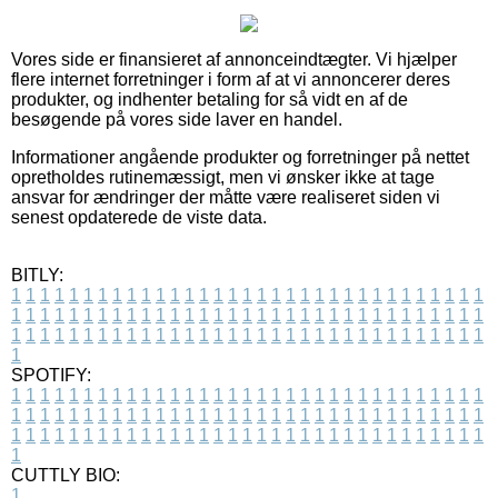
Vores side er finansieret af annonceindtægter. Vi hjælper
flere internet forretninger i form af at vi annoncerer deres
produkter, og indhenter betaling for så vidt en af de
besøgende på vores side laver en handel.
Informationer angående produkter og forretninger på nettet
opretholdes rutinemæssigt, men vi ønsker ikke at tage
ansvar for ændringer der måtte være realiseret siden vi
senest opdaterede de viste data.
BITLY:
1
1
1
1
1
1
1
1
1
1
1
1
1
1
1
1
1
1
1
1
1
1
1
1
1
1
1
1
1
1
1
1
1
1
1
1
1
1
1
1
1
1
1
1
1
1
1
1
1
1
1
1
1
1
1
1
1
1
1
1
1
1
1
1
1
1
1
1
1
1
1
1
1
1
1
1
1
1
1
1
1
1
1
1
1
1
1
1
1
1
1
1
1
1
1
1
1
1
1
1
SPOTIFY:
1
1
1
1
1
1
1
1
1
1
1
1
1
1
1
1
1
1
1
1
1
1
1
1
1
1
1
1
1
1
1
1
1
1
1
1
1
1
1
1
1
1
1
1
1
1
1
1
1
1
1
1
1
1
1
1
1
1
1
1
1
1
1
1
1
1
1
1
1
1
1
1
1
1
1
1
1
1
1
1
1
1
1
1
1
1
1
1
1
1
1
1
1
1
1
1
1
1
1
1
CUTTLY BIO:
1