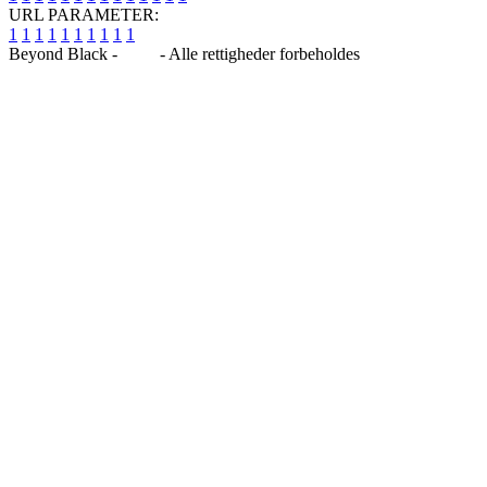
URL PARAMETER:
1
1
1
1
1
1
1
1
1
1
Beyond Black -
Blog
- Alle rettigheder forbeholdes