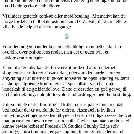
mindre inkluderet i en bestemmelse, hvilket hjælper dig som kunde
imod bedrageriske netbutikker.
Vi tilråder generelt kortkøb eller mobilbetaling. Alternativt kan du
drage fordel af et afbetalingstilbud som fx ViaBill, ifald du hellere
vil afbetale beløbet af flere omgange.
Forinden nogen handler hos en netbutik bør man helt sikkert få
overblik over e-shoppens regler, men det er uden tvivl et
tidskrævende arbejde.
Et nemt alternativ kan derfor være at finde ud af om internet
shoppen er verificeret af e-mærket, eftersom det burde være en
antydning af at internet butikken forsvarer de opstillede regler, samt
at shoppen løbende kontrolleres af specialister som har nøje
kendskab til de gældende love. Dette er desuden en god genvej til
en håndsrækning, ifald du forvoldes udfordringer med din bestilling.
Udover dette er det fornuftigt at køber er obs på de fundamentale
betingelser der er gældende for ordren, eksempelvis hvilken
ombytningsret hjemmesiden tilbyder. Her er det tillige essesentielt, at
man permanent bevarer ens ordremail, således man når som helst vil
kunne bevise købet af Frederik IX Studios Chunky Edge sølv
øreringe, uanset om man er på shopping til en kvinde eller mand.