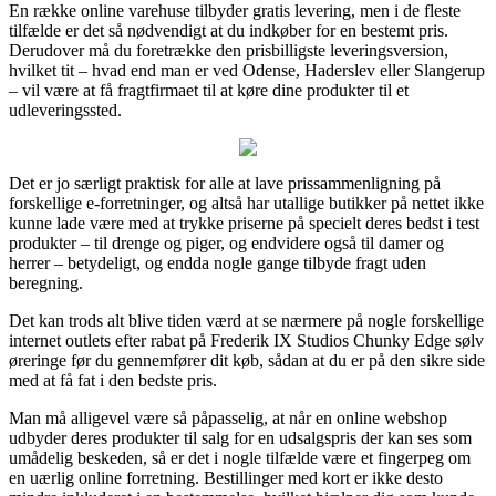
En række online varehuse tilbyder gratis levering, men i de fleste
tilfælde er det så nødvendigt at du indkøber for en bestemt pris.
Derudover må du foretrække den prisbilligste leveringsversion,
hvilket tit – hvad end man er ved Odense, Haderslev eller Slangerup
– vil være at få fragtfirmaet til at køre dine produkter til et
udleveringssted.
Det er jo særligt praktisk for alle at lave prissammenligning på
forskellige e-forretninger, og altså har utallige butikker på nettet ikke
kunne lade være med at trykke priserne på specielt deres bedst i test
produkter – til drenge og piger, og endvidere også til damer og
herrer – betydeligt, og endda nogle gange tilbyde fragt uden
beregning.
Det kan trods alt blive tiden værd at se nærmere på nogle forskellige
internet outlets efter rabat på Frederik IX Studios Chunky Edge sølv
øreringe før du gennemfører dit køb, sådan at du er på den sikre side
med at få fat i den bedste pris.
Man må alligevel være så påpasselig, at når en online webshop
udbyder deres produkter til salg for en udsalgspris der kan ses som
umådelig beskeden, så er det i nogle tilfælde være et fingerpeg om
en uærlig online forretning. Bestillinger med kort er ikke desto