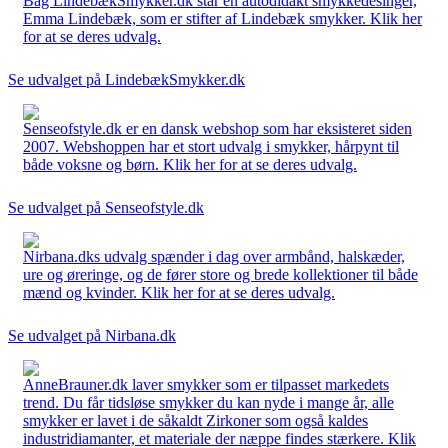
Bag LindebækSmykker.dk står en autodidakt smykkedesinger,
Emma Lindebæk, som er stifter af Lindebæk smykker. Klik her
for at se deres udvalg.
Se udvalget på LindebækSmykker.dk
Senseofstyle.dk er en dansk webshop som har eksisteret siden
2007. Webshoppen har et stort udvalg i smykker, hårpynt til
både voksne og børn. Klik her for at se deres udvalg.
Se udvalget på Senseofstyle.dk
Nirbana.dks udvalg spænder i dag over armbånd, halskæder,
ure og øreringe, og de fører store og brede kollektioner til både
mænd og kvinder. Klik her for at se deres udvalg.
Se udvalget på Nirbana.dk
AnneBrauner.dk laver smykker som er tilpasset markedets
trend. Du får tidsløse smykker du kan nyde i mange år, alle
smykker er lavet i de såkaldt Zirkoner som også kaldes
industridiamanter, et materiale der næppe findes stærkere. Klik