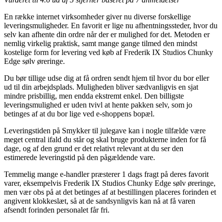
En række internet virksomheder giver nu diverse forskellige
leveringsmuligheder. En favorit er lige nu afhentningssteder, hvor du
selv kan afhente din ordre når der er mulighed for det. Metoden er
nemlig virkelig praktisk, samt mange gange tilmed den mindst
kostelige form for levering ved køb af Frederik IX Studios Chunky
Edge sølv øreringe.
Du bør tillige udse dig at få ordren sendt hjem til hvor du bor eller
ud til din arbejdsplads. Muligheden bliver sædvanligvis en sjat
mindre prisbillig, men endda ekstremt enkel. Den billigste
leveringsmulighed er uden tvivl at hente pakken selv, som jo
betinges af at du bor lige ved e-shoppens bopæl.
Leveringstiden på Smykker til julegave kan i nogle tilfælde være
meget central ifald du står og skal bruge produkterne inden for få
dage, og af den grund er det relativt relevant at du ser den
estimerede leveringstid på den pågældende vare.
Temmelig mange e-handler præsterer 1 dags fragt på deres favorit
varer, eksempelvis Frederik IX Studios Chunky Edge sølv øreringe,
men vær obs på at det betinges af at bestillingen placeres forinden et
angivent klokkeslæt, så at de sandsynligvis kan nå at få varen
afsendt forinden personalet får fri.