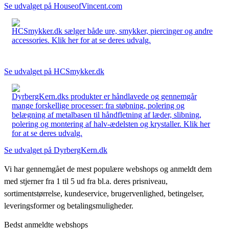
Se udvalget på HouseofVincent.com
HCSmykker.dk sælger både ure, smykker, piercinger og andre
accessories. Klik her for at se deres udvalg.
Se udvalget på HCSmykker.dk
DyrbergKern.dks produkter er håndlavede og gennemgår
mange forskellige processer: fra støbning, polering og
belægning af metalbasen til håndfletning af læder, slibning,
polering og montering af halv-ædelsten og krystaller. Klik her
for at se deres udvalg.
Se udvalget på DyrbergKern.dk
Vi har gennemgået de mest populære webshops og anmeldt dem
med stjerner fra 1 til 5 ud fra bl.a. deres prisniveau,
sortimentstørrelse, kundeservice, brugervenlighed, betingelser,
leveringsformer og betalingsmuligheder.
Bedst anmeldte webshops