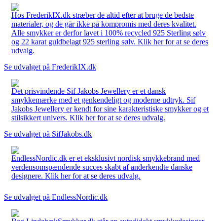
Hos FrederikIX.dk stræber de altid efter at bruge de bedste
materialer, og de går ikke på kompromis med deres kvalitet.
Alle smykker er derfor lavet i 100% recycled 925 Sterling sølv
og 22 karat guldbelagt 925 sterling sølv. Klik her for at se deres
udvalg.
Se udvalget på FrederikIX.dk
Det prisvindende Sif Jakobs Jewellery er et dansk
smykkemærke med et genkendeligt og moderne udtryk. Sif
Jakobs Jewellery er kendt for sine karakteristiske smykker og et
stilsikkert univers. Klik her for at se deres udvalg.
Se udvalget på SifJakobs.dk
EndlessNordic.dk er et eksklusivt nordisk smykkebrand med
verdensomspændende succes skabt af anderkendte danske
designere. Klik her for at se deres udvalg.
Se udvalget på EndlessNordic.dk