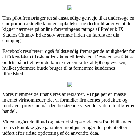
Trustpilot frembringer ret så anstændige genveje til at undersøge en
stor portion aktuelle kunders opfattelser og derfor tilråder vi, at du
kigger nærmere på online forretningens ratings af Frederik IX
Studios Chunky Edge sølv øreringe inden du færdiggør din
shopping.
Facebook resulterer i også fuldstændig fremragende muligheder for
at få kendskab til e-handlens kundetilfredshed. Desuden ses faktisk
outlets på nettet hvor du kan skrive en kritik af købsoplevelsen,
hvilket ydermere burde bruges til at fornemme kundernes
tilfredshed.
Vores hjemmeside finansieres af reklamer. Vi hjælper en masse
internet virksomheder idet vi formidler firmaernes produkter, og
modtager provision når den besøgende vi sender videre fuldfører en
handel.
Viden angående tilbud og internet shops opdateres fra tid til anden,
men vi kan ikke give garantier imod justeringer der potentielt er
udført efter sidste opdatering af de anvendte data.