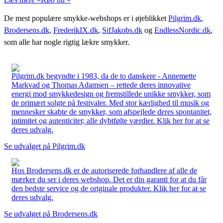
De mest populære smykke-webshops er i øjeblikket
Pilgrim.dk
,
Brodersens.dk
,
FrederikIX.dk
,
SifJakobs.dk
og
EndlessNordic.dk
,
som alle har nogle rigtig lækre smykker.
Pilgrim.dk begyndte i 1983, da de to danskere - Annemette
Markvad og Thomas Adamsen – rettede deres innovative
energi mod smykkedesign og fremstillede unikke smykker, som
de primært solgte på festivaler. Med stor kærlighed til musik og
mennesker skabte de smykker, som afspejlede deres spontanitet,
intimitet og autenticitet; alle dybtfølte værdier. Klik her for at se
deres udvalg.
Se udvalget på Pilgrim.dk
Hos Brodersens.dk er de autoriserede forhandlere af alle de
mærker du ser i deres webshop. Det er din garanti for at du får
den bedste service og de originale produkter. Klik her for at se
deres udvalg.
Se udvalget på Brodersens.dk