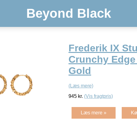
Beyond Black
Frederik IX St
Crunchy Edge
Gold
(Læs mere)
945
kr.
(Vis fragtpris)
Læs mere »
Kø