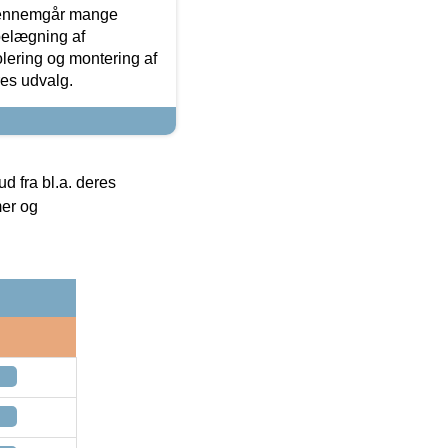
gennemgår mange
 belægning af
olering og montering af
res udvalg.
 fra bl.a. deres
mer og