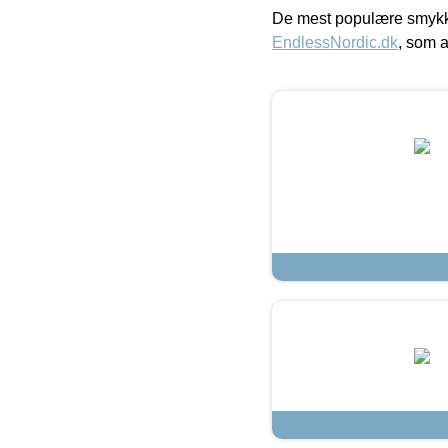
De mest populære smykk
EndlessNordic.dk
, som a