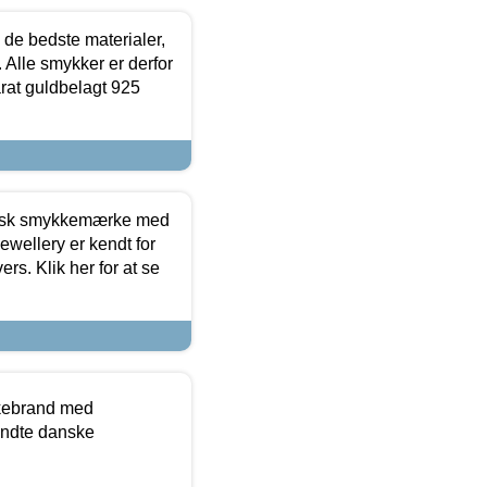
 de bedste materialer,
 Alle smykker er derfor
arat guldbelagt 925
dansk smykkemærke med
ewellery er kendt for
ers. Klik her for at se
kkebrand med
ndte danske