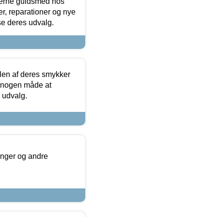
terne guldsmed hos
r, reparationer og nye
se deres udvalg.
len af deres smykker
å nogen måde at
s udvalg.
inger og andre