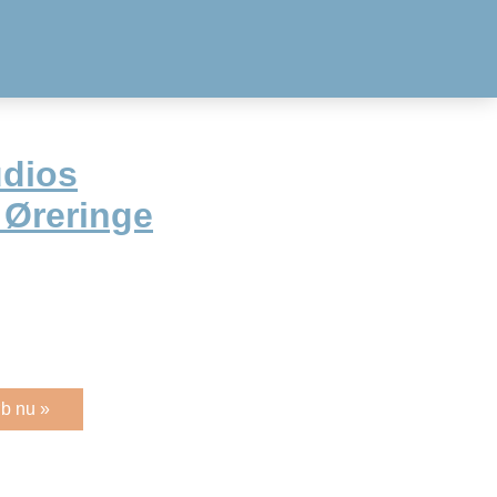
udios
 Øreringe
b nu »