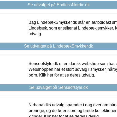
Se udvalget på EndlessNordic.dk
Bag LindebækSmykker.dk står en autodidakt s
Lindebæk, som er stifter af Lindebæk smykker. Kl
udvalg.
Se udvalget på LindebækSmykker.dk
Senseofstyle.dk er en dansk webshop som har e
Webshoppen har et stort udvalg i smykker, hårpy
børn. Klik her for at se deres udvalg.
Se udvalget på Senseofstyle.dk
Nirbana.dks udvalg spænder i dag over armbånd
øreringe, og de fører store og brede kollektione
kvinder. Klik her for at se deres udvalg.