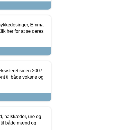
mykkedesinger, Emma
ik her for at se deres
ksisteret siden 2007.
nt til både voksne og
, halskæder, ure og
r til både mænd og