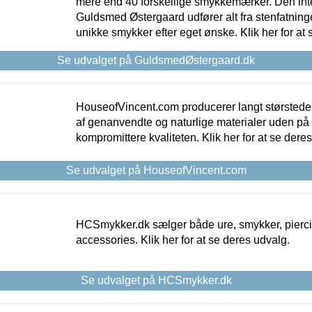
mere end 40 forskellige smykkemærker. Den in
Guldsmed Østergaard udfører alt fra stenfatninge
unikke smykker efter eget ønske. Klik her for at 
Se udvalget på GuldsmedØstergaard.dk
HouseofVincent.com producerer langt størstede
af genanvendte og naturlige materialer uden p
kompromittere kvaliteten. Klik her for at se dere
Se udvalget på HouseofVincent.com
HCSmykker.dk sælger både ure, smykker, pierc
accessories. Klik her for at se deres udvalg.
Se udvalget på HCSmykker.dk