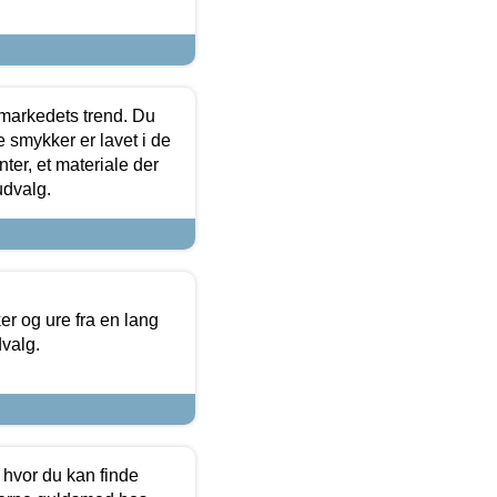
markedets trend. Du
e smykker er lavet i de
ter, et materiale der
udvalg.
 og ure fra en lang
dvalg.
 hvor du kan finde