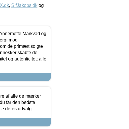
IX.dk
,
SifJakobs.dk
og
- Annemette Markvad og
ergi mod
som de primært solgte
mennesker skabte de
et og autenticitet; alle
.
re af alle de mærker
 du får den bedste
 se deres udvalg.