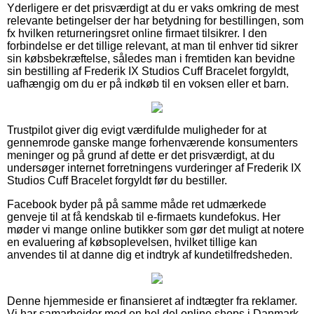
Yderligere er det prisværdigt at du er vaks omkring de mest
relevante betingelser der har betydning for bestillingen, som
fx hvilken returneringsret online firmaet tilsikrer. I den
forbindelse er det tillige relevant, at man til enhver tid sikrer
sin købsbekræftelse, således man i fremtiden kan bevidne
sin bestilling af Frederik IX Studios Cuff Bracelet forgyldt,
uafhængig om du er på indkøb til en voksen eller et barn.
Trustpilot giver dig evigt værdifulde muligheder for at
gennemrode ganske mange forhenværende konsumenters
meninger og på grund af dette er det prisværdigt, at du
undersøger internet forretningens vurderinger af Frederik IX
Studios Cuff Bracelet forgyldt før du bestiller.
Facebook byder på på samme måde ret udmærkede
genveje til at få kendskab til e-firmaets kundefokus. Her
møder vi mange online butikker som gør det muligt at notere
en evaluering af købsoplevelsen, hvilket tillige kan
anvendes til at danne dig et indtryk af kundetilfredsheden.
Denne hjemmeside er finansieret af indtægter fra reklamer.
Vi har samarbejder med en hel del online shops i Danmark