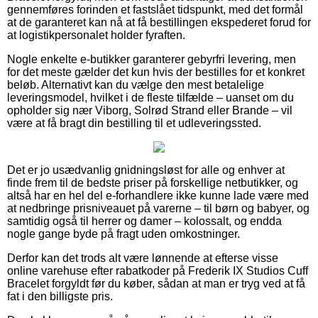
gennemføres forinden et fastslået tidspunkt, med det formål
at de garanteret kan nå at få bestillingen ekspederet forud for
at logistikpersonalet holder fyraften.
Nogle enkelte e-butikker garanterer gebyrfri levering, men
for det meste gælder det kun hvis der bestilles for et konkret
beløb. Alternativt kan du vælge den mest betalelige
leveringsmodel, hvilket i de fleste tilfælde – uanset om du
opholder sig nær Viborg, Solrød Strand eller Brande – vil
være at få bragt din bestilling til et udleveringssted.
Det er jo usædvanlig gnidningsløst for alle og enhver at
finde frem til de bedste priser på forskellige netbutikker, og
altså har en hel del e-forhandlere ikke kunne lade være med
at nedbringe prisniveauet på varerne – til børn og babyer, og
samtidig også til herrer og damer – kolossalt, og endda
nogle gange byde på fragt uden omkostninger.
Derfor kan det trods alt være lønnende at efterse visse
online varehuse efter rabatkoder på Frederik IX Studios Cuff
Bracelet forgyldt før du køber, sådan at man er tryg ved at få
fat i den billigste pris.