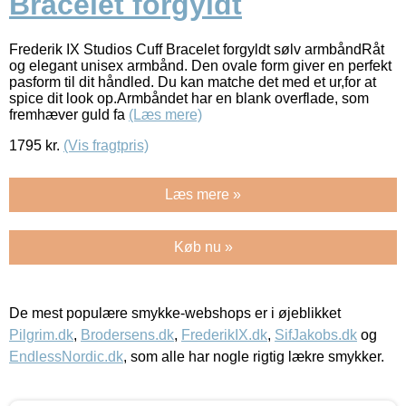
Bracelet forgyldt
Frederik IX Studios Cuff Bracelet forgyldt sølv armbåndRåt
og elegant unisex armbånd. Den ovale form giver en perfekt
pasform til dit håndled. Du kan matche det med et ur,for at
spice dit look op.Armbåndet har en blank overflade, som
fremhæver guld fa
(Læs mere)
1795
kr.
(Vis fragtpris)
Læs mere »
Køb nu »
De mest populære smykke-webshops er i øjeblikket
Pilgrim.dk
,
Brodersens.dk
,
FrederikIX.dk
,
SifJakobs.dk
og
EndlessNordic.dk
, som alle har nogle rigtig lækre smykker.