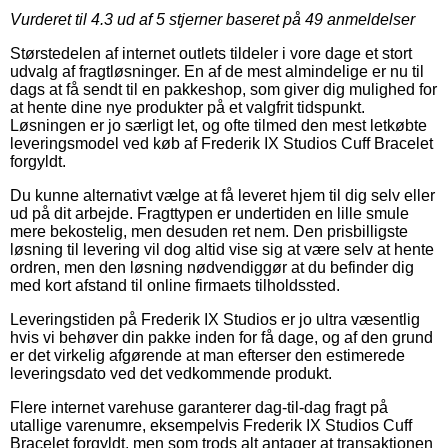
Vurderet til
4.3
ud af 5 stjerner baseret på
49
anmeldelser
Størstedelen af internet outlets tildeler i vore dage et stort
udvalg af fragtløsninger. En af de mest almindelige er nu til
dags at få sendt til en pakkeshop, som giver dig mulighed for
at hente dine nye produkter på et valgfrit tidspunkt.
Løsningen er jo særligt let, og ofte tilmed den mest letkøbte
leveringsmodel ved køb af Frederik IX Studios Cuff Bracelet
forgyldt.
Du kunne alternativt vælge at få leveret hjem til dig selv eller
ud på dit arbejde. Fragttypen er undertiden en lille smule
mere bekostelig, men desuden ret nem. Den prisbilligste
løsning til levering vil dog altid vise sig at være selv at hente
ordren, men den løsning nødvendiggør at du befinder dig
med kort afstand til online firmaets tilholdssted.
Leveringstiden på Frederik IX Studios er jo ultra væsentlig
hvis vi behøver din pakke inden for få dage, og af den grund
er det virkelig afgørende at man efterser den estimerede
leveringsdato ved det vedkommende produkt.
Flere internet varehuse garanterer dag-til-dag fragt på
utallige varenumre, eksempelvis Frederik IX Studios Cuff
Bracelet forgyldt, men som trods alt antager at transaktionen