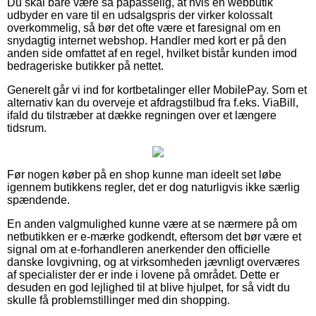
Du skal bare være så påpasselig, at hvis en webbutik
udbyder en vare til en udsalgspris der virker kolossalt
overkommelig, så bør det ofte være et faresignal om en
snydagtig internet webshop. Handler med kort er på den
anden side omfattet af en regel, hvilket bistår kunden imod
bedrageriske butikker på nettet.
Generelt går vi ind for kortbetalinger eller MobilePay. Som et
alternativ kan du overveje et afdragstilbud fra f.eks. ViaBill,
ifald du tilstræber at dække regningen over et længere
tidsrum.
Før nogen køber på en shop kunne man ideelt set løbe
igennem butikkens regler, det er dog naturligvis ikke særlig
spændende.
En anden valgmulighed kunne være at se nærmere på om
netbutikken er e-mærke godkendt, eftersom det bør være et
signal om at e-forhandleren anerkender den officielle
danske lovgivning, og at virksomheden jævnligt overværes
af specialister der er inde i lovene på området. Dette er
desuden en god lejlighed til at blive hjulpet, for så vidt du
skulle få problemstillinger med din shopping.