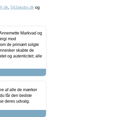
IX.dk
,
SifJakobs.dk
og
- Annemette Markvad og
ergi mod
som de primært solgte
mennesker skabte de
et og autenticitet; alle
.
re af alle de mærker
 du får den bedste
 se deres udvalg.