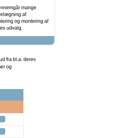
gennemgår mange
 belægning af
olering og montering af
res udvalg.
 fra bl.a. deres
mer og