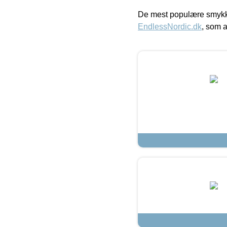
De mest populære smykk
EndlessNordic.dk
, som a