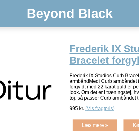
Beyond Black
Frederik IX St
Bracelet forgy
Frederik IX Studios Curb Bracele
armbåndMedi Curb armbåndet i 
forgyldt med 22 karat guld er perf
look. Om det er i træningstøj, h
tøj, så passer Curb armbåndet t
995
kr.
(Vis fragtpris)
Læs mere »
Kø