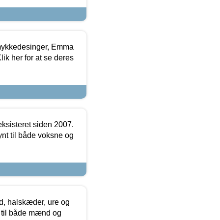
mykkedesinger, Emma
ik her for at se deres
ksisteret siden 2007.
nt til både voksne og
, halskæder, ure og
r til både mænd og