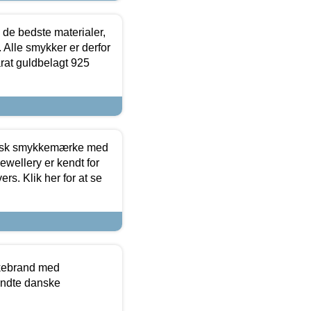
 de bedste materialer,
 Alle smykker er derfor
arat guldbelagt 925
dansk smykkemærke med
ewellery er kendt for
ers. Klik her for at se
kkebrand med
ndte danske