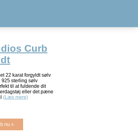
udios Curb
ldt
t 22 karat forgyldt sølv
925 sterling sølv
ekt til at fuldende dit
verdagstøj eller det pæne
il
(Læs mere)
b nu »