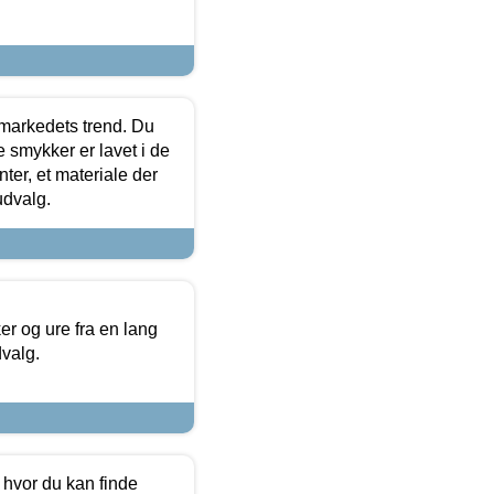
markedets trend. Du
e smykker er lavet i de
ter, et materiale der
udvalg.
 og ure fra en lang
dvalg.
 hvor du kan finde