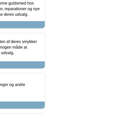
terne guldsmed hos
r, reparationer og nye
se deres udvalg.
len af deres smykker
å nogen måde at
s udvalg.
inger og andre