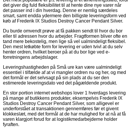
det giver dig fuld fleksibilitet til at hente dine nye varer når
det passer ind i din hverdag. Denne er nemlig særdeles
smart, samt endda ydermere den billigste leveringsform ved
køb af Frederik IX Studios Destroy Cancer Pendant Silver.
Du burde omvendt prøve at få pakken sendt til hvor du bor
eller til adressen hvor du arbejder. Fragtformen bliver ofte en
tand mere bekostelig, men lige så vel ualmindeligt fleksibel.
Den mest letkøbte form for levering er uden tvivl at du selv
henter ordren, hvilket beroer på at du bor lige ved e-
forretningens arbejdslager.
Leveringshastigheden på Små ure kan være ualmindeligt
essentiel i tilfælde af at vi mangler ordren nu og her, og med
det formål er det selvsagt på sin plads at du ser den
estimerede leveringsdato ved det pågældende produkt.
En stor portion internet webshops lover 1 hverdags levering
på mange af butikkens produkter, eksempelvis Frederik IX
Studios Destroy Cancer Pendant Silver, som alligevel er
underforstået at transaktionen gennemføres før et givent
klokkeslæt, med det formål at de har mulighed for at nå at få
varen klargjort forud for at logistikmedarbejderne holder
fyraften.