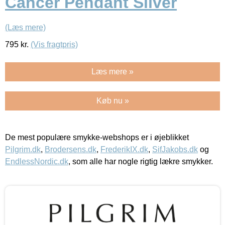
Cancer Pendant Silver
(Læs mere)
795
kr.
(Vis fragtpris)
Læs mere »
Køb nu »
De mest populære smykke-webshops er i øjeblikket
Pilgrim.dk
,
Brodersens.dk
,
FrederikIX.dk
,
SifJakobs.dk
og
EndlessNordic.dk
, som alle har nogle rigtig lækre smykker.