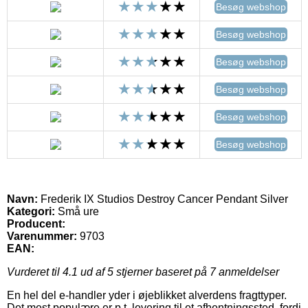
Besøg webshop
Besøg webshop
Besøg webshop
Besøg webshop
Besøg webshop
Besøg webshop
Navn:
Frederik IX Studios Destroy Cancer Pendant Silver
Kategori:
Små ure
Producent:
Varenummer:
9703
EAN:
Vurderet til
4.1
ud af 5 stjerner baseret på
7
anmeldelser
En hel del e-handler yder i øjeblikket alverdens fragttyper.
Det mest populære er p.t. levering til et afhentningssted, fordi