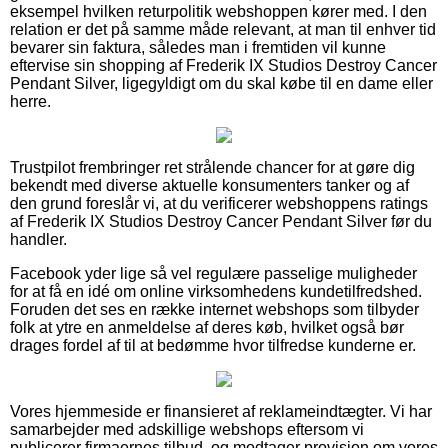
eksempel hvilken returpolitik webshoppen kører med. I den
relation er det på samme måde relevant, at man til enhver tid
bevarer sin faktura, således man i fremtiden vil kunne
eftervise sin shopping af Frederik IX Studios Destroy Cancer
Pendant Silver, ligegyldigt om du skal købe til en dame eller
herre.
Trustpilot frembringer ret strålende chancer for at gøre dig
bekendt med diverse aktuelle konsumenters tanker og af
den grund foreslår vi, at du verificerer webshoppens ratings
af Frederik IX Studios Destroy Cancer Pendant Silver før du
handler.
Facebook yder lige så vel regulære passelige muligheder
for at få en idé om online virksomhedens kundetilfredshed.
Foruden det ses en række internet webshops som tilbyder
folk at ytre en anmeldelse af deres køb, hvilket også bør
drages fordel af til at bedømme hvor tilfredse kunderne er.
Vores hjemmeside er finansieret af reklameindtægter. Vi har
samarbejder med adskillige webshops eftersom vi
publicerer firmaernes tilbud, og modtager provision om vores