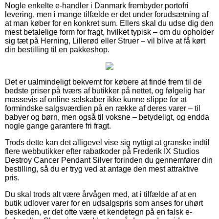
Nogle enkelte e-handler i Danmark frembyder portofri
levering, men i mange tilfælde er det under forudsætning af
at man køber for en konkret sum. Ellers skal du udse dig den
mest betalelige form for fragt, hvilket typisk – om du opholder
sig tæt på Herning, Lillerød eller Struer – vil blive at få kørt
din bestilling til en pakkeshop.
Det er ualmindeligt bekvemt for købere at finde frem til de
bedste priser på tværs af butikker på nettet, og følgelig har
massevis af online selskaber ikke kunne slippe for at
formindske salgsværdien på en række af deres varer – til
babyer og børn, men også til voksne – betydeligt, og endda
nogle gange garantere fri fragt.
Trods dette kan det alligevel vise sig nyttigt at granske indtil
flere webbutikker efter rabatkoder på Frederik IX Studios
Destroy Cancer Pendant Silver forinden du gennemfører din
bestilling, så du er tryg ved at antage den mest attraktive
pris.
Du skal trods alt være årvågen med, at i tilfælde af at en
butik udlover varer for en udsalgspris som anses for uhørt
beskeden, er det ofte være et kendetegn på en falsk e-