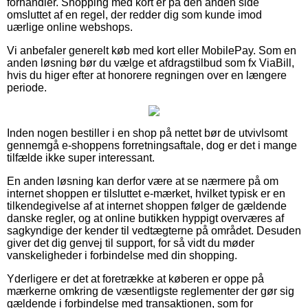
forhandler. Shopping med kort er på den anden side
omsluttet af en regel, der redder dig som kunde imod
uærlige online webshops.
Vi anbefaler generelt køb med kort eller MobilePay. Som en
anden løsning bør du vælge et afdragstilbud som fx ViaBill,
hvis du higer efter at honorere regningen over en længere
periode.
Inden nogen bestiller i en shop på nettet bør de utvivlsomt
gennemgå e-shoppens forretningsaftale, dog er det i mange
tilfælde ikke super interessant.
En anden løsning kan derfor være at se nærmere på om
internet shoppen er tilsluttet e-mærket, hvilket typisk er en
tilkendegivelse af at internet shoppen følger de gældende
danske regler, og at online butikken hyppigt overværes af
sagkyndige der kender til vedtægterne på området. Desuden
giver det dig genvej til support, for så vidt du møder
vanskeligheder i forbindelse med din shopping.
Yderligere er det at foretrække at køberen er oppe på
mærkerne omkring de væsentligste reglementer der gør sig
gældende i forbindelse med transaktionen, som for