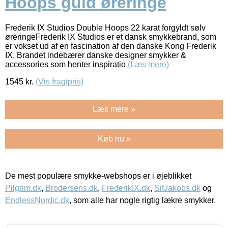
Hoops guld øreringe
Frederik IX Studios Double Hoops 22 karat forgyldt sølv
øreringeFrederik IX Studios er et dansk smykkebrand, som
er vokset ud af en fascination af den danske Kong Frederik
IX. Brandet indebærer danske designer smykker &
accessories som henter inspiratio
(Læs mere)
1545
kr.
(Vis fragtpris)
Læs mere »
Køb nu »
De mest populære smykke-webshops er i øjeblikket
Pilgrim.dk
,
Brodersens.dk
,
FrederikIX.dk
,
SifJakobs.dk
og
EndlessNordic.dk
, som alle har nogle rigtig lækre smykker.