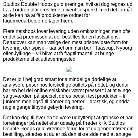
Studios Double Hoops guld øreringe, hvilket dog regnes ud
fra at ordren placeres før et givent tidspunkt, med det formål
at de kan nå at få produkterne ordnet før
lagermedarbejderne tager hjem.
Flere netshops lover levering uden omkostninger, men ofte
er det så præmissen at der bestilles for en fastsat pris.
Derudover kan man vælge den mest prisbevidste form for
levering, der typisk – uanset om man bor i Taastrup, Nyborg
eller Jyllinge – vil blive at få fragtfirmaet til at bringe
produkterne til et udleveringssted.
Det er jo i høj grad smart for almindelige dødelige at
analysere priser hos forskellige outlets på nettet, og derfor
har en hel del online selskaber været presset til at at tvinge
salgsværdien på specielt deres bedst i test produkter – til
juniorer, men også til damer og herrer – drastisk, og endda
nogle gange tilbyde gebyrfri levering.
Det kan dog til hver en tid være udbytterigt at granske et par
forretninger på nettet efter udsalg på Frederik IX Studios
Double Hoops guld øreringe forud for at du gennemfører din
bestilling, således at du er på den sikre side med at antage