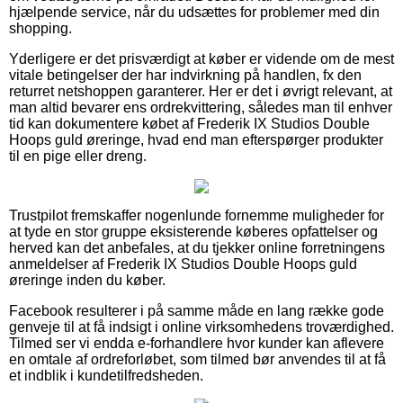
hjælpende service, når du udsættes for problemer med din
shopping.
Yderligere er det prisværdigt at køber er vidende om de mest
vitale betingelser der har indvirkning på handlen, fx den
returret netshoppen garanterer. Her er det i øvrigt relevant, at
man altid bevarer ens ordrekvittering, således man til enhver
tid kan dokumentere købet af Frederik IX Studios Double
Hoops guld øreringe, hvad end man efterspørger produkter
til en pige eller dreng.
Trustpilot fremskaffer nogenlunde fornemme muligheder for
at tyde en stor gruppe eksisterende køberes opfattelser og
herved kan det anbefales, at du tjekker online forretningens
anmeldelser af Frederik IX Studios Double Hoops guld
øreringe inden du køber.
Facebook resulterer i på samme måde en lang række gode
genveje til at få indsigt i online virksomhedens troværdighed.
Tilmed ser vi endda e-forhandlere hvor kunder kan aflevere
en omtale af ordreforløbet, som tilmed bør anvendes til at få
et indblik i kundetilfredsheden.