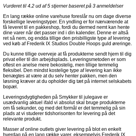
Vurderet til
4.2
ud af 5 stjerner baseret på
3
anmeldelser
En lang række online varehuse foreslår nu om dage diverse
forskellige leveringstyper. En yndling er for nærværende at
få leveret til en pakkeshop, fordi du dermed nemt kan hente
dine varer når det passer ind i din kalender. Denne er altså
ret så nem, og endda tillige den prisbilligste type af levering
ved køb af Frederik IX Studios Double Hoops guld øreringe.
Du kunne tillige overveje at få produkterne sendt hjem til dig
privat eller til din arbejdsplads. Leveringsmetoden er som
oftest en anelse mere bekostelig, men tillige temmelig
fleksibel. Den mindst kostelige type af levering kan ikke
benægtes at være at du selv henter pakken, men den
løsning kræver at du opholder dig tæt på internet selskabets
bopæl.
Leveringsdygtigheden på Smykker til julegave er
usædvanlig aktuel ifald vi absolut skal bruge produkterne
om få sekunder, og med det formål er det temmelig på sin
plads at vi studerer tidshorisonten for levering på det
relevante produkt.
Masser af online outlets giver levering på blot en enkelt
hverdag på en lang række varer, eksempelvis Frederik IX