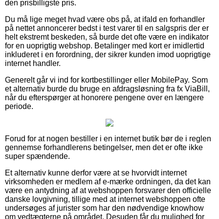
den prisbilligste pris.
Du må lige meget hvad være obs på, at ifald en forhandler
på nettet annoncerer bedst i test varer til en salgspris der er
helt ekstremt beskeden, så burde det ofte være en indikator
for en uoprigtig webshop. Betalinger med kort er imidlertid
inkluderet i en forordning, der sikrer kunden imod uoprigtige
internet handler.
Generelt går vi ind for kortbestillinger eller MobilePay. Som
et alternativ burde du bruge en afdragsløsning fra fx ViaBill,
når du efterspørger at honorere pengene over en længere
periode.
Forud for at nogen bestiller i en internet butik bør de i reglen
gennemse forhandlerens betingelser, men det er ofte ikke
super spændende.
Et alternativ kunne derfor være at se hvorvidt internet
virksomheden er medlem af e-mærke ordningen, da det kan
være en antydning af at webshoppen forsvarer den officielle
danske lovgivning, tillige med at internet webshoppen ofte
undersøges af jurister som har den nødvendige knowhow
om vedtægterne på området. Desuden får du mulighed for