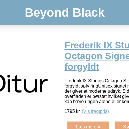
Beyond Black
Frederik IX St
Octagon Signe
forgyldt
Frederik IX Studios Octagon Si
forgyldt sølv ringUnisex signet r
der giver et moderne udtryk. Si
overfladen er børstet hvilket giv
kan bære ringen alene eller ko
1795
kr.
(Vis fragtpris)
Læs mere »
Kø