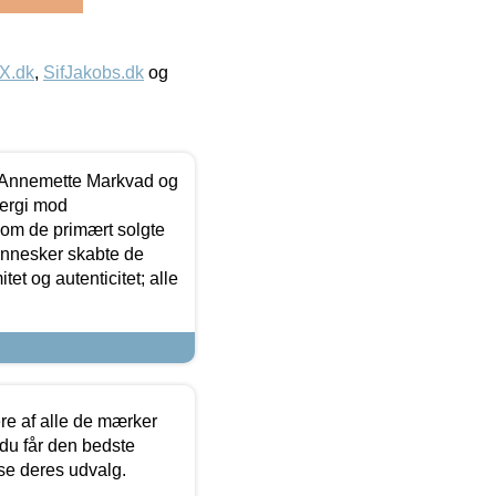
IX.dk
,
SifJakobs.dk
og
- Annemette Markvad og
ergi mod
som de primært solgte
mennesker skabte de
et og autenticitet; alle
.
re af alle de mærker
 du får den bedste
 se deres udvalg.