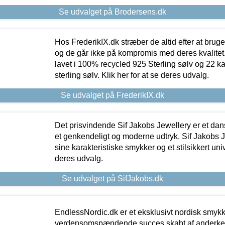
Se udvalget på Brodersens.dk
Hos FrederikIX.dk stræber de altid efter at bruge
og de går ikke på kompromis med deres kvalitet.
lavet i 100% recycled 925 Sterling sølv og 22 k
sterling sølv. Klik her for at se deres udvalg.
Se udvalget på FrederikIX.dk
Det prisvindende Sif Jakobs Jewellery er et 
et genkendeligt og moderne udtryk. Sif Jakobs J
sine karakteristiske smykker og et stilsikkert univ
deres udvalg.
Se udvalget på SifJakobs.dk
EndlessNordic.dk er et eksklusivt nordisk smy
verdensomspændende succes skabt af anderke