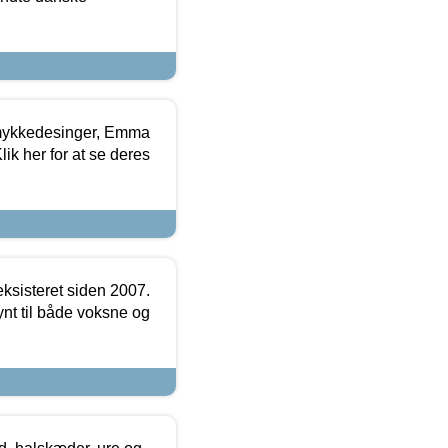
mykkedesinger, Emma
ik her for at se deres
ksisteret siden 2007.
nt til både voksne og