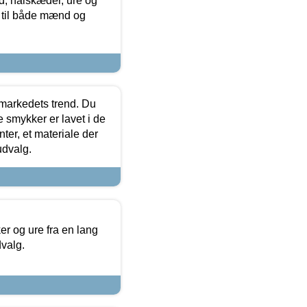
, halskæder, ure og
r til både mænd og
markedets trend. Du
e smykker er lavet i de
ter, et materiale der
udvalg.
 og ure fra en lang
dvalg.