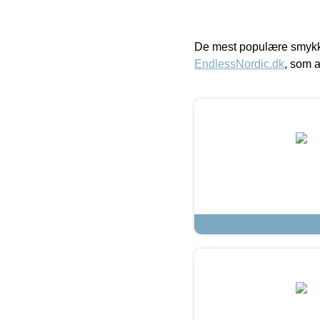
De mest populære smykk
EndlessNordic.dk
, som a