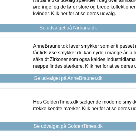
Nirbana.dks udvalg spænder i dag over armbånd
øreringe, og de fører store og brede kollektione
kvinder. Klik her for at se deres udvalg.
Se udvalget på Nirbana.dk
AnneBrauner.dk laver smykker som er tilpasset 
får tidsløse smykker du kan nyde i mange år, all
såkaldt Zirkoner som også kaldes industridiaman
næppe findes stærkere. Klik her for at se deres 
Se udvalget på AnneBrauner.dk
Hos GoldenTimes.dk sælger de moderne smykker
række kendte mærker. Klik her for at se deres u
Se udvalget på GoldenTimes.dk