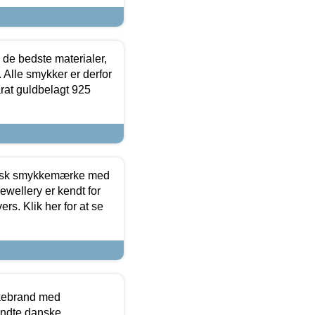
 de bedste materialer,
 Alle smykker er derfor
arat guldbelagt 925
dansk smykkemærke med
ewellery er kendt for
ers. Klik her for at se
kkebrand med
ndte danske