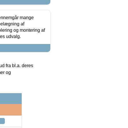
gennemgår mange
 belægning af
olering og montering af
res udvalg.
 fra bl.a. deres
mer og