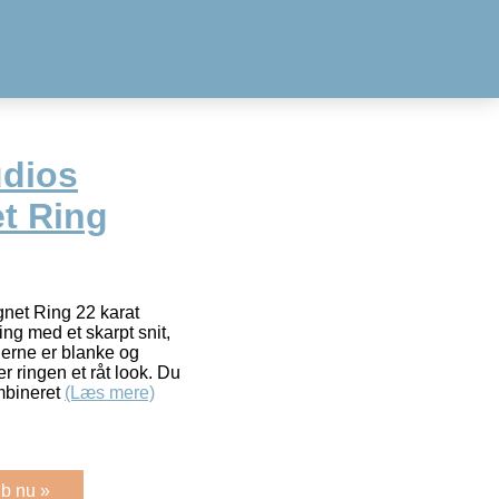
udios
t Ring
gnet Ring 22 karat
ing med et skarpt snit,
derne er blanke og
er ringen et råt look. Du
mbineret
(Læs mere)
b nu »