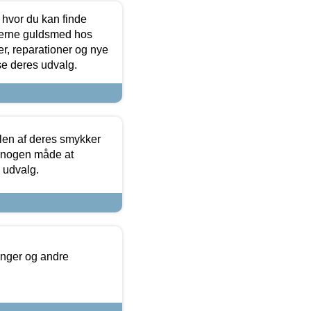
 hvor du kan finde
terne guldsmed hos
r, reparationer og nye
se deres udvalg.
len af deres smykker
å nogen måde at
s udvalg.
inger og andre