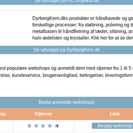
Se udvalget på HCSmykker.dk
DyrbergKern.dks produkter er håndlavede og 
forskellige processer: fra støbning, polering og
metalbasen til håndfletning af læder, slibning, p
halv-ædelsten og krystaller. Klik her for at se de
Se udvalget på DyrbergKern.dk
t populære webshops og anmeldt dem med stjerner fra 1 til 5 ud
rrelse, kundeservice, brugervenlighed, betingelser, leveringsfor
Bedst anmeldte webshops
op
Stjerner
Link
Besøg webshop