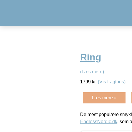
Ring
(Læs mere)
1799
kr.
(Vis fragtpris)
Læs mere »
De mest populære smykk
EndlessNordic.dk
, som a