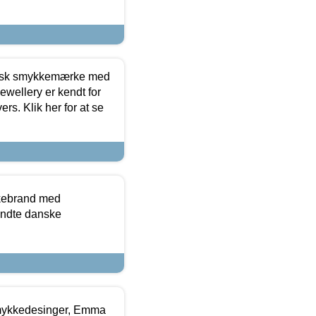
dansk smykkemærke med
ewellery er kendt for
ers. Klik her for at se
kkebrand med
ndte danske
mykkedesinger, Emma