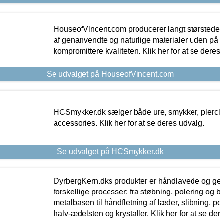
HouseofVincent.com producerer langt størstede
af genanvendte og naturlige materialer uden p
kompromittere kvaliteten. Klik her for at se dere
Se udvalget på HouseofVincent.com
HCSmykker.dk sælger både ure, smykker, pierc
accessories. Klik her for at se deres udvalg.
Se udvalget på HCSmykker.dk
DyrbergKern.dks produkter er håndlavede og 
forskellige processer: fra støbning, polering og
metalbasen til håndfletning af læder, slibning, p
halv-ædelsten og krystaller. Klik her for at se de