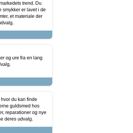
markedets trend. Du
e smykker er lavet i de
ter, et materiale der
udvalg.
 og ure fra en lang
dvalg.
 hvor du kan finde
terne guldsmed hos
r, reparationer og nye
se deres udvalg.