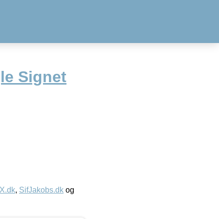
le Signet
IX.dk
,
SifJakobs.dk
og