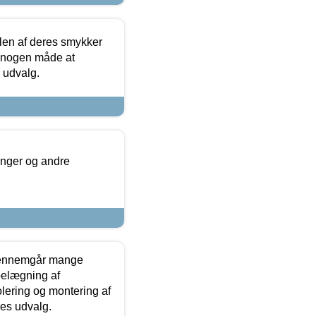
len af deres smykker
å nogen måde at
s udvalg.
inger og andre
gennemgår mange
 belægning af
olering og montering af
res udvalg.