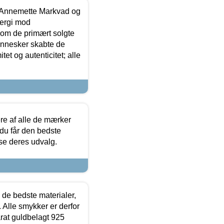
- Annemette Markvad og
ergi mod
som de primært solgte
mennesker skabte de
et og autenticitet; alle
.
re af alle de mærker
 du får den bedste
 se deres udvalg.
 de bedste materialer,
 Alle smykker er derfor
arat guldbelagt 925