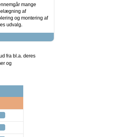
gennemgår mange
 belægning af
olering og montering af
res udvalg.
 fra bl.a. deres
mer og