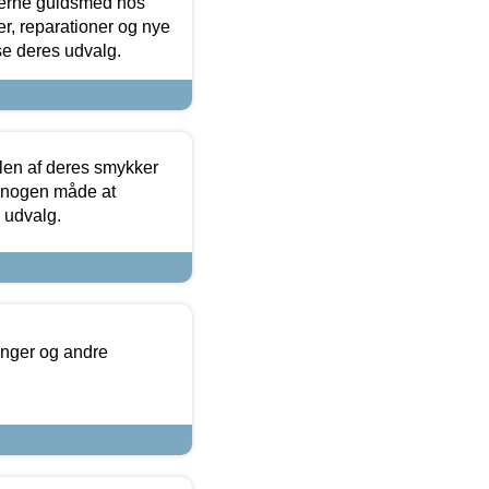
terne guldsmed hos
r, reparationer og nye
se deres udvalg.
len af deres smykker
å nogen måde at
s udvalg.
inger og andre