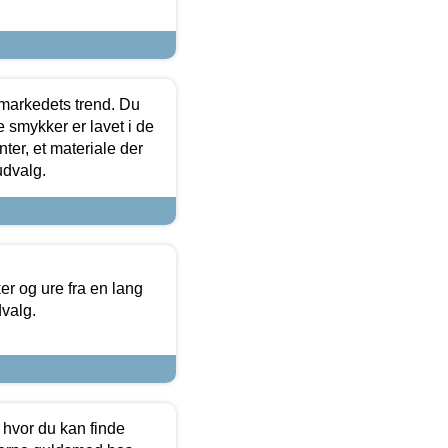
markedets trend. Du
e smykker er lavet i de
ter, et materiale der
udvalg.
 og ure fra en lang
dvalg.
 hvor du kan finde