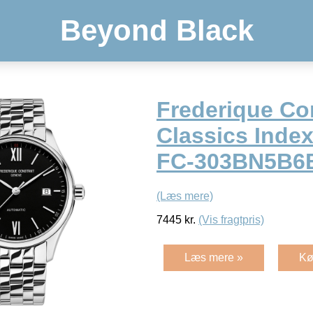
Beyond Black
Frederique Co
Classics Inde
FC-303BN5B6
(Læs mere)
7445
kr.
(Vis fragtpris)
Læs mere »
Kø