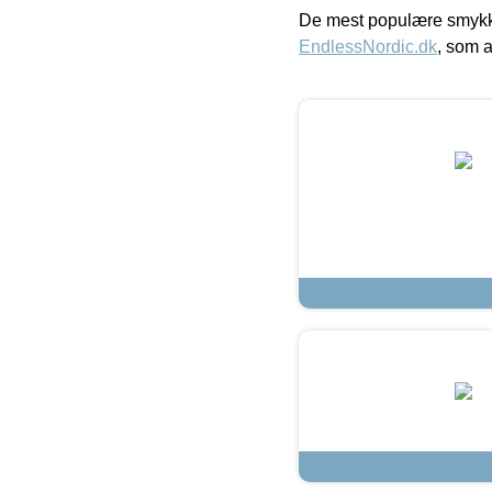
De mest populære smykk
EndlessNordic.dk
, som a