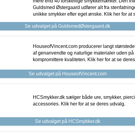
mere end 40 forskellige smykkemærker. Den in
Guldsmed Østergaard udfører alt fra stenfatninge
unikke smykker efter eget ønske. Klik her for at 
Se udvalget på GuldsmedØstergaard.dk
HouseofVincent.com producerer langt størstede
af genanvendte og naturlige materialer uden p
kompromittere kvaliteten. Klik her for at se dere
Se udvalget på HouseofVincent.com
HCSmykker.dk sælger både ure, smykker, pierc
accessories. Klik her for at se deres udvalg.
Se udvalget på HCSmykker.dk