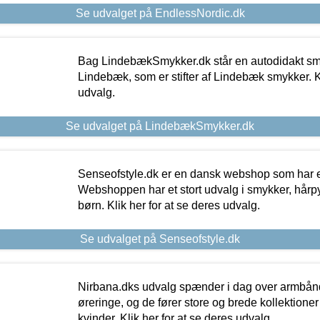
Se udvalget på EndlessNordic.dk
Bag LindebækSmykker.dk står en autodidakt s
Lindebæk, som er stifter af Lindebæk smykker. Kl
udvalg.
Se udvalget på LindebækSmykker.dk
Senseofstyle.dk er en dansk webshop som har e
Webshoppen har et stort udvalg i smykker, hårpy
børn. Klik her for at se deres udvalg.
Se udvalget på Senseofstyle.dk
Nirbana.dks udvalg spænder i dag over armbånd
øreringe, og de fører store og brede kollektione
kvinder. Klik her for at se deres udvalg.