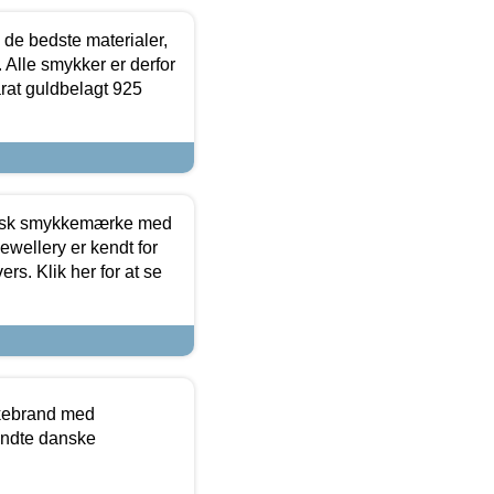
 de bedste materialer,
 Alle smykker er derfor
arat guldbelagt 925
dansk smykkemærke med
ewellery er kendt for
ers. Klik her for at se
kkebrand med
ndte danske