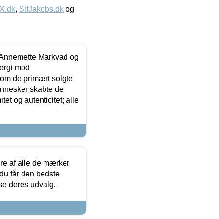
IX.dk
,
SifJakobs.dk
og
- Annemette Markvad og
ergi mod
som de primært solgte
mennesker skabte de
et og autenticitet; alle
.
re af alle de mærker
 du får den bedste
 se deres udvalg.