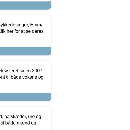
mykkedesinger, Emma
ik her for at se deres
ksisteret siden 2007.
nt til både voksne og
, halskæder, ure og
r til både mænd og