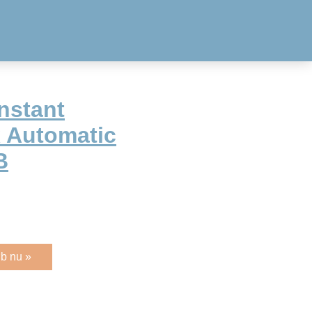
nstant
x Automatic
B
b nu »