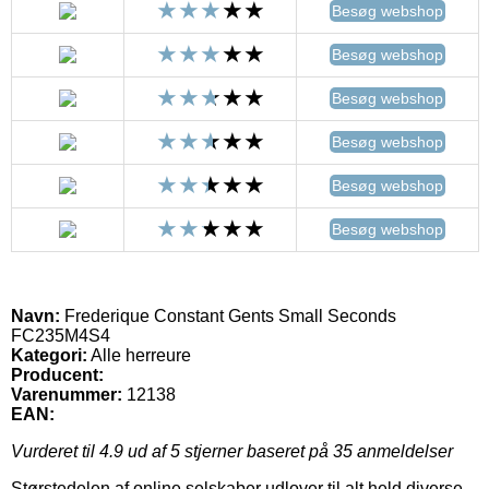
Besøg webshop
Besøg webshop
Besøg webshop
Besøg webshop
Besøg webshop
Besøg webshop
Navn:
Frederique Constant Gents Small Seconds
FC235M4S4
Kategori:
Alle herreure
Producent:
Varenummer:
12138
EAN:
Vurderet til
4.9
ud af 5 stjerner baseret på
35
anmeldelser
Størstedelen af online selskaber udlover til alt held diverse