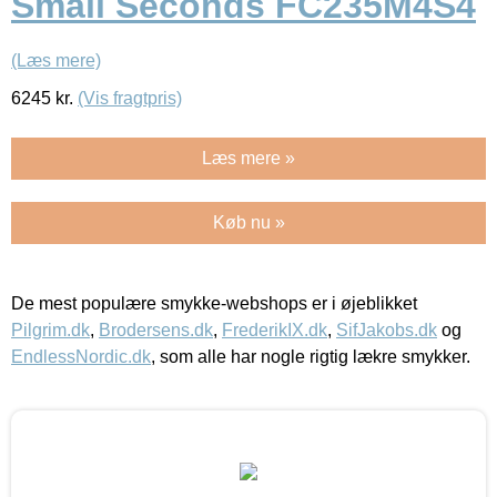
Small Seconds FC235M4S4
(Læs mere)
6245
kr.
(Vis fragtpris)
Læs mere »
Køb nu »
De mest populære smykke-webshops er i øjeblikket
Pilgrim.dk
,
Brodersens.dk
,
FrederikIX.dk
,
SifJakobs.dk
og
EndlessNordic.dk
, som alle har nogle rigtig lækre smykker.