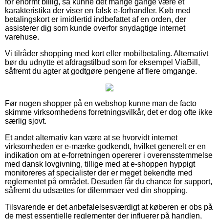
for enormt billig, så kunne det mange gange være et
karakteristika der viser en falsk e-forhandler. Køb med
betalingskort er imidlertid indbefattet af en orden, der
assisterer dig som kunde overfor snydagtige internet
varehuse.
Vi tilråder shopping med kort eller mobilbetaling. Alternativt
bør du udnytte et afdragstilbud som for eksempel ViaBill,
såfremt du agter at godtgøre pengene af flere omgange.
Før nogen shopper på en webshop kunne man de facto
skimme virksomhedens forretningsvilkår, det er dog ofte ikke
særlig sjovt.
Et andet alternativ kan være at se hvorvidt internet
virksomheden er e-mærke godkendt, hvilket generelt er en
indikation om at e-forretningen opererer i overensstemmelse
med dansk lovgivning, tillige med at e-shoppen hyppigt
monitoreres af specialister der er meget bekendte med
reglementet på området. Desuden får du chance for support,
såfremt du udsættes for dilemmaer ved din shopping.
Tilsvarende er det anbefalelsesværdigt at køberen er obs på
de mest essentielle reglementer der influerer på handlen,