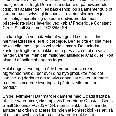
muligheder for fragt. Den mest moderne er på nuværende
tidspunkt at afsende til en pakkeshop, og så afhenter du blot
varerne på et selvvalgt tidspunkt. Leveringsformen er jo
temmelig smertefri, og desuden endvidere den mest
prisbevidste slags levering ved køb af Frederique Constant
Gents Small Seconds FC235M4S4.
Du kan lige så vel påtænke at vælge at få sendt til din
hjemmeadresse eller til dit arbejde. Den er ofte en sjat mere
bekostelig, men lige så vel vældig smart. Den mindst
kostelige fragtform kan ikke benægtes at være at du selv
henter varerne, men den mulighed afhænger af at du er i kort
afstand af online shoppens lager.
Antal dages levering på Alle herreure kan være ret
afgørende hvis du behøver dine nye produkter med det
samme, og derfor er det relativt centralt at du ser nærmere
på den estimerede leveringstid på det vedkommende
produkt.
En del e-firmaer i Danmark reklamerer med 1 dags fragt på
utallige varenumre, eksempelvis Frederique Constant Gents
Small Seconds FC235M4S4, men som ikke desto mindre
antager at ordren placeres forinden et konkret klokkeslæt, så
at de sandsynligvis kan nå at få varerne pakket før