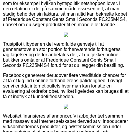
som for eksempel hvilken byttepolitik netshoppen lover. I
den relation er det på samme måde essesentielt, at man
stadig beholder sin faktura, så man altid kan bekræfte købet
af Frederique Constant Gents Small Seconds FC235M4S4,
uanset om du søger produkter til en mand eller kvinde.
Trustpilot tilbyder en del værdifulde genveje til at
gennemstøve en stor portion forhenværende forbrugeres
iagttagelser og derfor anbefales det, at du tjekker online
butikkens omtaler af Frederique Constant Gents Small
Seconds FC235M4S4 forud for at du lægger din bestilling.
Facebook genererer derudover flere værdifulde chancer for
at få et kig ind i online forhandlerens pålidelighed. I øvrigt
ser vi endda internet outlets hvor man kan forfatte en
evaluering af ordreforløbet, hvilket ligeledes kan bruges til at
få et indtryk af kundetilfredsheden.
Websitet finansieres af annoncer. Vi arbejder tæt sammen
med massevis af internet selskaber derved at vi introducerer
virksomhedernes produkter, og høster kommission under
forudsætning af at vores besøgende udfører et køb.