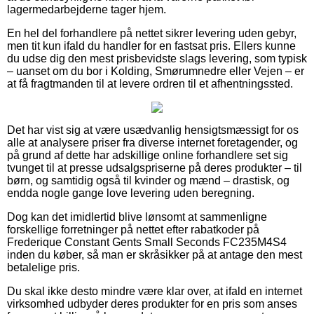
lagermedarbejderne tager hjem.
En hel del forhandlere på nettet sikrer levering uden gebyr,
men tit kun ifald du handler for en fastsat pris. Ellers kunne
du udse dig den mest prisbevidste slags levering, som typisk
– uanset om du bor i Kolding, Smørumnedre eller Vejen – er
at få fragtmanden til at levere ordren til et afhentningssted.
Det har vist sig at være usædvanlig hensigtsmæssigt for os
alle at analysere priser fra diverse internet foretagender, og
på grund af dette har adskillige online forhandlere set sig
tvunget til at presse udsalgspriserne på deres produkter – til
børn, og samtidig også til kvinder og mænd – drastisk, og
endda nogle gange love levering uden beregning.
Dog kan det imidlertid blive lønsomt at sammenligne
forskellige forretninger på nettet efter rabatkoder på
Frederique Constant Gents Small Seconds FC235M4S4
inden du køber, så man er skråsikker på at antage den mest
betalelige pris.
Du skal ikke desto mindre være klar over, at ifald en internet
virksomhed udbyder deres produkter for en pris som anses