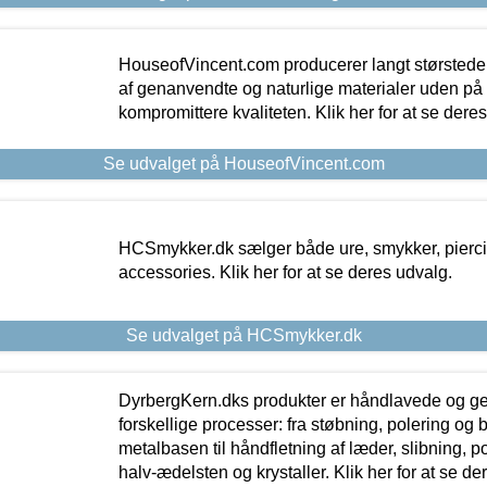
HouseofVincent.com producerer langt størstede
af genanvendte og naturlige materialer uden p
kompromittere kvaliteten. Klik her for at se dere
Se udvalget på HouseofVincent.com
HCSmykker.dk sælger både ure, smykker, pierc
accessories. Klik her for at se deres udvalg.
Se udvalget på HCSmykker.dk
DyrbergKern.dks produkter er håndlavede og 
forskellige processer: fra støbning, polering og
metalbasen til håndfletning af læder, slibning, p
halv-ædelsten og krystaller. Klik her for at se de