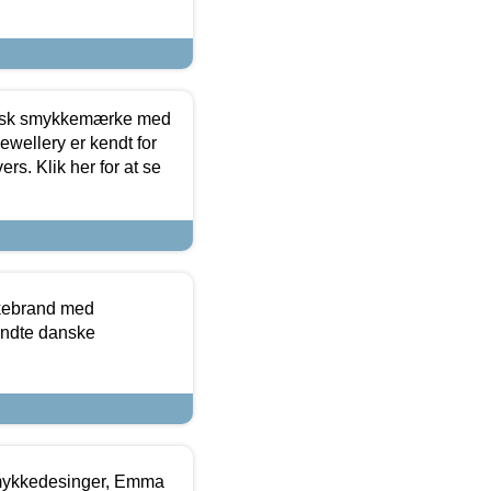
dansk smykkemærke med
ewellery er kendt for
ers. Klik her for at se
kkebrand med
ndte danske
mykkedesinger, Emma