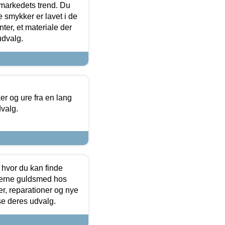
markedets trend. Du
e smykker er lavet i de
ter, et materiale der
udvalg.
 og ure fra en lang
dvalg.
 hvor du kan finde
terne guldsmed hos
r, reparationer og nye
se deres udvalg.