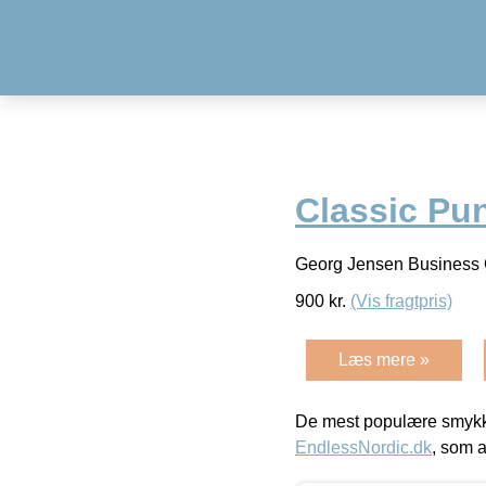
Classic Pung
Georg Jensen Business Cl
900
kr.
(Vis fragtpris)
Læs mere »
De mest populære smykk
EndlessNordic.dk
, som a