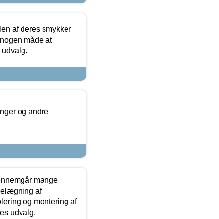
len af deres smykker
å nogen måde at
s udvalg.
inger og andre
gennemgår mange
 belægning af
olering og montering af
res udvalg.