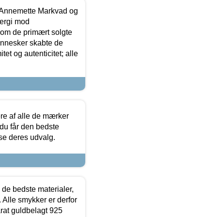
- Annemette Markvad og
ergi mod
som de primært solgte
mennesker skabte de
et og autenticitet; alle
.
re af alle de mærker
 du får den bedste
 se deres udvalg.
 de bedste materialer,
 Alle smykker er derfor
arat guldbelagt 925