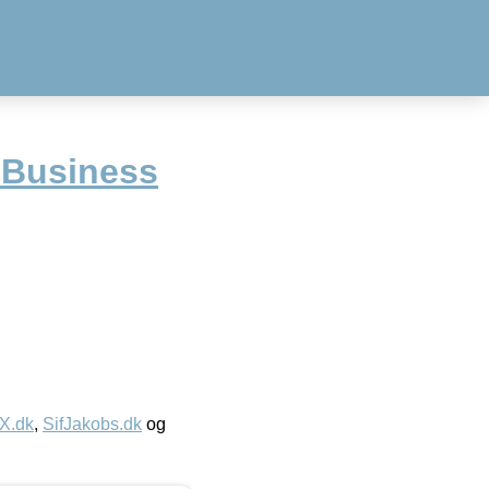
 Business
IX.dk
,
SifJakobs.dk
og