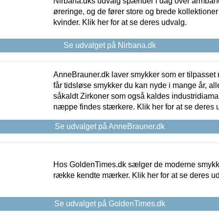
Nirbana.dks udvalg spænder i dag over armbånd
øreringe, og de fører store og brede kollektione
kvinder. Klik her for at se deres udvalg.
Se udvalget på Nirbana.dk
AnneBrauner.dk laver smykker som er tilpasset 
får tidsløse smykker du kan nyde i mange år, all
såkaldt Zirkoner som også kaldes industridiaman
næppe findes stærkere. Klik her for at se deres 
Se udvalget på AnneBrauner.dk
Hos GoldenTimes.dk sælger de moderne smykker
række kendte mærker. Klik her for at se deres u
Se udvalget på GoldenTimes.dk