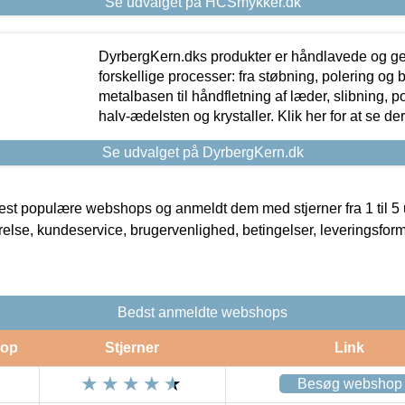
Se udvalget på HCSmykker.dk
DyrbergKern.dks produkter er håndlavede og 
forskellige processer: fra støbning, polering og
metalbasen til håndfletning af læder, slibning, p
halv-ædelsten og krystaller. Klik her for at se de
Se udvalget på DyrbergKern.dk
t populære webshops og anmeldt dem med stjerner fra 1 til 5 ud
rrelse, kundeservice, brugervenlighed, betingelser, leveringsfor
Bedst anmeldte webshops
op
Stjerner
Link
Besøg webshop