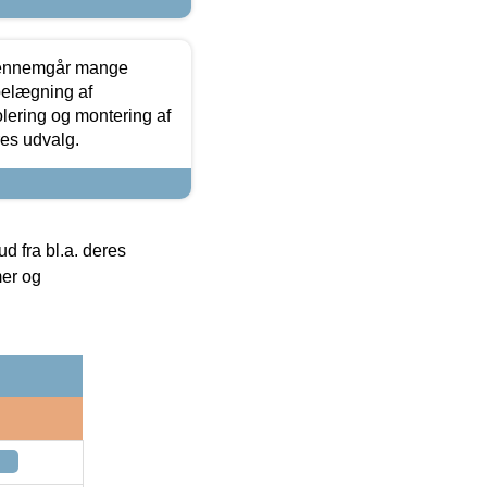
gennemgår mange
 belægning af
olering og montering af
res udvalg.
 fra bl.a. deres
mer og