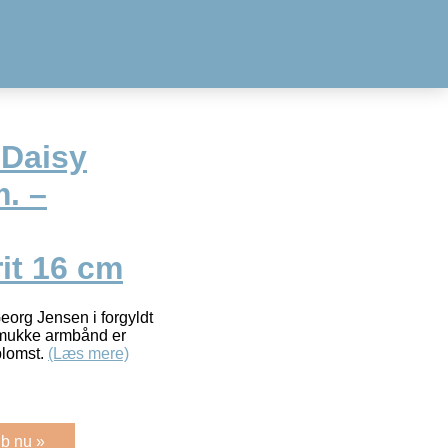
 Daisy
. –
it 16 cm
eorg Jensen i forgyldt
smukke armbånd er
blomst.
(Læs mere)
b nu »