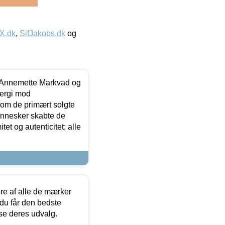
IX.dk
,
SifJakobs.dk
og
- Annemette Markvad og
ergi mod
som de primært solgte
mennesker skabte de
et og autenticitet; alle
.
re af alle de mærker
 du får den bedste
 se deres udvalg.