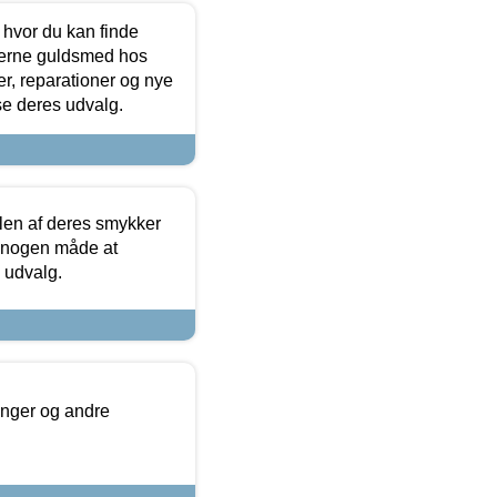
 hvor du kan finde
terne guldsmed hos
r, reparationer og nye
se deres udvalg.
len af deres smykker
å nogen måde at
s udvalg.
inger og andre