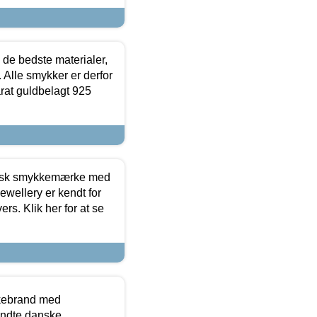
 de bedste materialer,
 Alle smykker er derfor
arat guldbelagt 925
dansk smykkemærke med
ewellery er kendt for
ers. Klik her for at se
kkebrand med
ndte danske