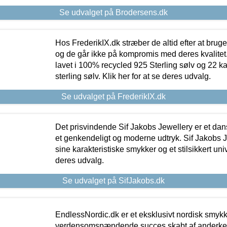
Se udvalget på Brodersens.dk
Hos FrederikIX.dk stræber de altid efter at bruge
og de går ikke på kompromis med deres kvalitet.
lavet i 100% recycled 925 Sterling sølv og 22 k
sterling sølv. Klik her for at se deres udvalg.
Se udvalget på FrederikIX.dk
Det prisvindende Sif Jakobs Jewellery er et 
et genkendeligt og moderne udtryk. Sif Jakobs J
sine karakteristiske smykker og et stilsikkert univ
deres udvalg.
Se udvalget på SifJakobs.dk
EndlessNordic.dk er et eksklusivt nordisk smy
verdensomspændende succes skabt af anderke