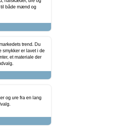
, halskæder, ure og
r til både mænd og
markedets trend. Du
e smykker er lavet i de
ter, et materiale der
udvalg.
 og ure fra en lang
dvalg.