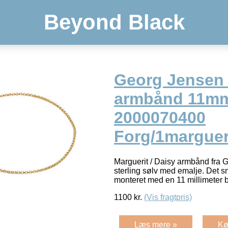
Beyond Black
Georg Jensen
armbånd 11mm
2000070400
Forg/1marguer
Marguerit / Daisy armbånd fra G
sterling sølv med emalje. Det 
monteret med en 11 millimeter 
1100
kr.
(Vis fragtpris)
Læs mere »
Kø