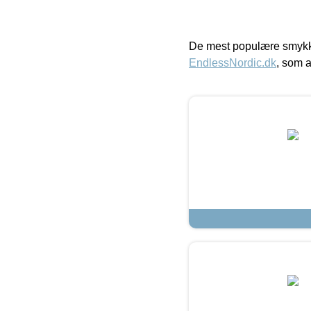
De mest populære smykk
EndlessNordic.dk
, som a