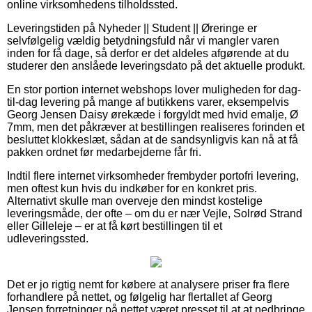
online virksomhedens tilholdssted.
Leveringstiden på Nyheder || Student || Øreringe er
selvfølgelig vældig betydningsfuld når vi mangler varen
inden for få dage, så derfor er det aldeles afgørende at du
studerer den anslåede leveringsdato på det aktuelle produkt.
En stor portion internet webshops lover muligheden for dag-
til-dag levering på mange af butikkens varer, eksempelvis
Georg Jensen Daisy ørekæde i forgyldt med hvid emalje, Ø
7mm, men det påkræver at bestillingen realiseres forinden et
besluttet klokkeslæt, sådan at de sandsynligvis kan nå at få
pakken ordnet før medarbejderne får fri.
Indtil flere internet virksomheder frembyder portofri levering,
men oftest kun hvis du indkøber for en konkret pris.
Alternativt skulle man overveje den mindst kostelige
leveringsmåde, der ofte – om du er nær Vejle, Solrød Strand
eller Gilleleje – er at få kørt bestillingen til et
udleveringssted.
Det er jo rigtig nemt for købere at analysere priser fra flere
forhandlere på nettet, og følgelig har flertallet af Georg
Jensen forretninger på nettet været presset til at at nedbringe