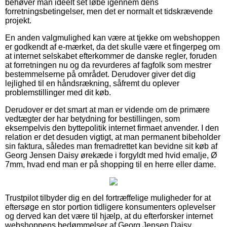
behøver man ideelt set løbe igennem dens
forretningsbetingelser, men det er normalt et tidskrævende
projekt.
En anden valgmulighed kan være at tjekke om webshoppen
er godkendt af e-mærket, da det skulle være et fingerpeg om
at internet selskabet efterkommer de danske regler, foruden
at forretningen nu og da revurderes af fagfolk som mestrer
bestemmelserne på området. Derudover giver det dig
lejlighed til en håndsrækning, såfremt du oplever
problemstillinger med dit køb.
Derudover er det smart at man er vidende om de primære
vedtægter der har betydning for bestillingen, som
eksempelvis den byttepolitik internet firmaet anvender. I den
relation er det desuden vigtigt, at man permanent bibeholder
sin faktura, således man fremadrettet kan bevidne sit køb af
Georg Jensen Daisy ørekæde i forgyldt med hvid emalje, Ø
7mm, hvad end man er på shopping til en herre eller dame.
Trustpilot tilbyder dig en del fortræffelige muligheder for at
eftersøge en stor portion tidligere konsumenters oplevelser
og derved kan det være til hjælp, at du efterforsker internet
webshoppens bedømmelser af Georg Jensen Daisy