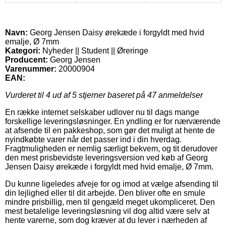
Navn:
Georg Jensen Daisy ørekæde i forgyldt med hvid
emalje, Ø 7mm
Kategori:
Nyheder || Student || Øreringe
Producent:
Georg Jensen
Varenummer:
20000904
EAN:
Vurderet til
4
ud af 5 stjerner baseret på
47
anmeldelser
En række internet selskaber udlover nu til dags mange
forskellige leveringsløsninger. En yndling er for nærværende
at afsende til en pakkeshop, som gør det muligt at hente de
nyindkøbte varer når det passer ind i din hverdag.
Fragtmuligheden er nemlig særligt bekvem, og tit derudover
den mest prisbevidste leveringsversion ved køb af Georg
Jensen Daisy ørekæde i forgyldt med hvid emalje, Ø 7mm.
Du kunne ligeledes afveje for og imod at vælge afsending til
din lejlighed eller til dit arbejde. Den bliver ofte en smule
mindre prisbillig, men til gengæld meget ukompliceret. Den
mest betalelige leveringsløsning vil dog altid være selv at
hente varerne, som dog kræver at du lever i nærheden af