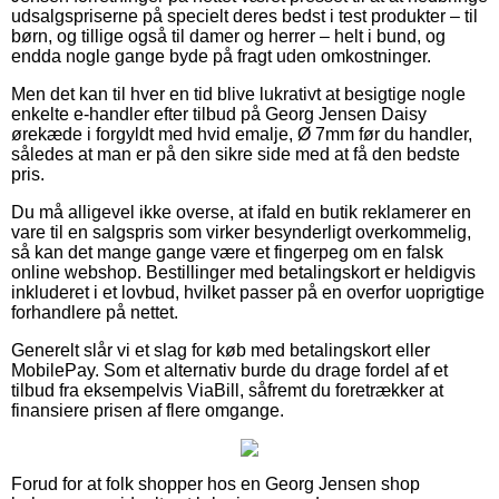
udsalgspriserne på specielt deres bedst i test produkter – til
børn, og tillige også til damer og herrer – helt i bund, og
endda nogle gange byde på fragt uden omkostninger.
Men det kan til hver en tid blive lukrativt at besigtige nogle
enkelte e-handler efter tilbud på Georg Jensen Daisy
ørekæde i forgyldt med hvid emalje, Ø 7mm før du handler,
således at man er på den sikre side med at få den bedste
pris.
Du må alligevel ikke overse, at ifald en butik reklamerer en
vare til en salgspris som virker besynderligt overkommelig,
så kan det mange gange være et fingerpeg om en falsk
online webshop. Bestillinger med betalingskort er heldigvis
inkluderet i et lovbud, hvilket passer på en overfor uoprigtige
forhandlere på nettet.
Generelt slår vi et slag for køb med betalingskort eller
MobilePay. Som et alternativ burde du drage fordel af et
tilbud fra eksempelvis ViaBill, såfremt du foretrækker at
finansiere prisen af flere omgange.
Forud for at folk shopper hos en Georg Jensen shop