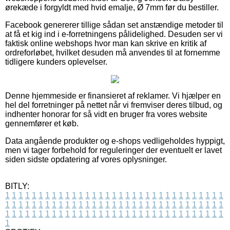
ørekæde i forgyldt med hvid emalje, Ø 7mm før du bestiller.
Facebook genererer tillige sådan set anstændige metoder til
at få et kig ind i e-forretningens pålidelighed. Desuden ser vi
faktisk online webshops hvor man kan skrive en kritik af
ordreforløbet, hvilket desuden må anvendes til at fornemme
tidligere kunders oplevelser.
Denne hjemmeside er finansieret af reklamer. Vi hjælper en
hel del forretninger på nettet når vi fremviser deres tilbud, og
indhenter honorar for så vidt en bruger fra vores website
gennemfører et køb.
Data angående produkter og e-shops vedligeholdes hyppigt,
men vi tager forbehold for reguleringer der eventuelt er lavet
siden sidste opdatering af vores oplysninger.
BITLY:
1
1
1
1
1
1
1
1
1
1
1
1
1
1
1
1
1
1
1
1
1
1
1
1
1
1
1
1
1
1
1
1
1
1
1
1
1
1
1
1
1
1
1
1
1
1
1
1
1
1
1
1
1
1
1
1
1
1
1
1
1
1
1
1
1
1
1
1
1
1
1
1
1
1
1
1
1
1
1
1
1
1
1
1
1
1
1
1
1
1
1
1
1
1
1
1
1
1
1
1