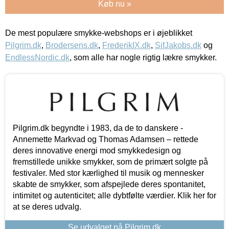
Køb nu »
De mest populære smykke-webshops er i øjeblikket
Pilgrim.dk
,
Brodersens.dk
,
FrederikIX.dk
,
SifJakobs.dk
og
EndlessNordic.dk
, som alle har nogle rigtig lækre smykker.
Pilgrim.dk begyndte i 1983, da de to danskere -
Annemette Markvad og Thomas Adamsen – rettede
deres innovative energi mod smykkedesign og
fremstillede unikke smykker, som de primært solgte på
festivaler. Med stor kærlighed til musik og mennesker
skabte de smykker, som afspejlede deres spontanitet,
intimitet og autenticitet; alle dybtfølte værdier. Klik her for
at se deres udvalg.
Se udvalget på Pilgrim.dk