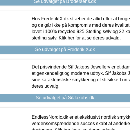
Se udvalget på Brodersens.dk
Hos FrederikIX.dk stræber de altid efter at bruge
og de går ikke på kompromis med deres kvalitet.
lavet i 100% recycled 925 Sterling sølv og 22 k
sterling sølv. Klik her for at se deres udvalg.
Se udvalget på FrederikIX.dk
Det prisvindende Sif Jakobs Jewellery er et 
et genkendeligt og moderne udtryk. Sif Jakobs J
sine karakteristiske smykker og et stilsikkert univ
deres udvalg.
Se udvalget på SifJakobs.dk
EndlessNordic.dk er et eksklusivt nordisk smy
verdensomspændende succes skabt af anderke
designere. Klik her for at se deres udvalg.