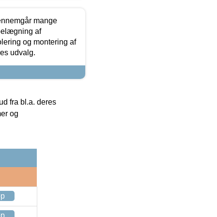
gennemgår mange
 belægning af
olering og montering af
res udvalg.
 fra bl.a. deres
mer og
op
op