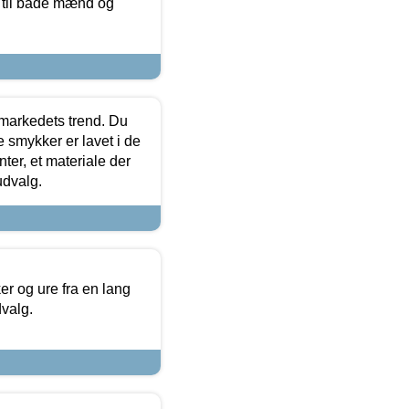
r til både mænd og
markedets trend. Du
e smykker er lavet i de
ter, et materiale der
udvalg.
 og ure fra en lang
dvalg.