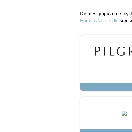
De mest populære smykk
EndlessNordic.dk
, som a