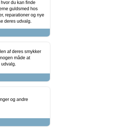
 hvor du kan finde
terne guldsmed hos
r, reparationer og nye
se deres udvalg.
len af deres smykker
å nogen måde at
s udvalg.
inger og andre