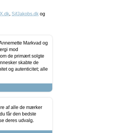
IX.dk
,
SifJakobs.dk
og
- Annemette Markvad og
ergi mod
som de primært solgte
mennesker skabte de
et og autenticitet; alle
.
re af alle de mærker
 du får den bedste
 se deres udvalg.