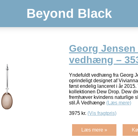
Beyond Black
Georg Jense
vedhæng – 35
Yndefuldt vedhæng fra Georg 
oprindeligt designet af Vivian
først endelig lanceret i år 2015
kollektionen Dew Drop. Dew dr
fremhæver kvindens naturlige 
stil.Â Vedhænge
(Læs mere)
3975
kr.
(Vis fragtpris)
Læs mere »
Kø