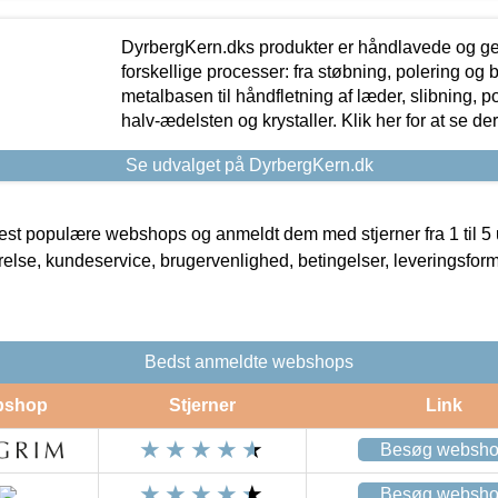
DyrbergKern.dks produkter er håndlavede og 
forskellige processer: fra støbning, polering og
metalbasen til håndfletning af læder, slibning, p
halv-ædelsten og krystaller. Klik her for at se de
Se udvalget på DyrbergKern.dk
t populære webshops og anmeldt dem med stjerner fra 1 til 5 ud
rrelse, kundeservice, brugervenlighed, betingelser, leveringsfor
Bedst anmeldte webshops
bshop
Stjerner
Link
Besøg websh
Besøg websh