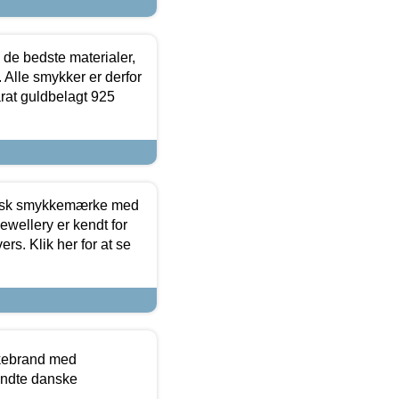
 de bedste materialer,
 Alle smykker er derfor
arat guldbelagt 925
dansk smykkemærke med
ewellery er kendt for
ers. Klik her for at se
kkebrand med
ndte danske