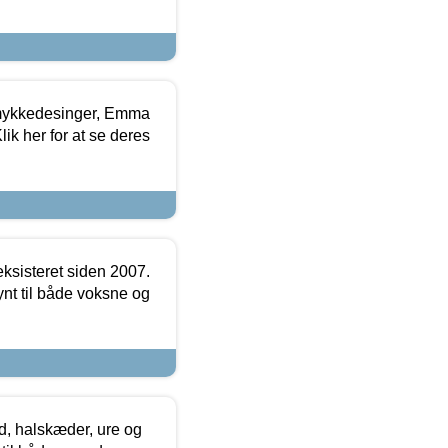
mykkedesinger, Emma
ik her for at se deres
ksisteret siden 2007.
nt til både voksne og
, halskæder, ure og