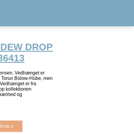
n DEW DROP
36413
Jensen. Vedhænget er
na Torun Bülow-Hübe, men
. Vedhænget er fra
op kollektionen
skønhed og
b nu »