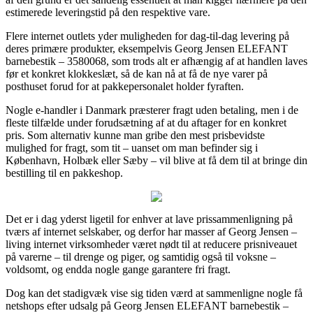
estimerede leveringstid på den respektive vare.
Flere internet outlets yder muligheden for dag-til-dag levering på
deres primære produkter, eksempelvis Georg Jensen ELEFANT
barnebestik – 3580068, som trods alt er afhængig af at handlen laves
før et konkret klokkeslæt, så de kan nå at få de nye varer på
posthuset forud for at pakkepersonalet holder fyraften.
Nogle e-handler i Danmark præsterer fragt uden betaling, men i de
fleste tilfælde under forudsætning af at du aftager for en konkret
pris. Som alternativ kunne man gribe den mest prisbevidste
mulighed for fragt, som tit – uanset om man befinder sig i
København, Holbæk eller Sæby – vil blive at få dem til at bringe din
bestilling til en pakkeshop.
Det er i dag yderst ligetil for enhver at lave prissammenligning på
tværs af internet selskaber, og derfor har masser af Georg Jensen –
living internet virksomheder været nødt til at reducere prisniveauet
på varerne – til drenge og piger, og samtidig også til voksne –
voldsomt, og endda nogle gange garantere fri fragt.
Dog kan det stadigvæk vise sig tiden værd at sammenligne nogle få
netshops efter udsalg på Georg Jensen ELEFANT barnebestik –