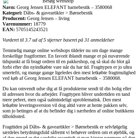
Besøg webshop
Navn:
Georg Jensen ELEFANT barnebestik – 3580068
Kategori:
Dåbs- & gaveartikler > Børnebestik
Producent:
Georg Jensen – living
Varenummer:
18779
EAN:
5705145243521
Vurderet til
3.7
ud af 5 stjerner baseret på
31
anmeldelser
Temmelig mange online webshops tildeler nu om dage mange
forskellige fragtformer. En favorit iblandt mange er på nuværende
tidspunkt at få bragt ordren til en pakkeshop, og så skal du blot gå
forbi efter din nyindkøbte vare når du har tid. Fragttypen er jo ultra
smertefri, og mange gange ligeledes den mest letkøbte fragtmulighed
ved køb af Georg Jensen ELEFANT barnebestik – 3580068.
Du kan omvendt udse dig at få produkterne sendt til din bolig eller
til adressen hvor du arbejder. Fragttypen bliver undertiden en tand
mere pebret, men også ualmindeligt uproblematisk. Den mest
letkøbte leveringsversion vil dog altid være at hente pakken selv,
som jo betinges af at du befinder dig i nærheden af online butikkens
tilholdssted.
Fragttiden på Dåbs- & gaveartikler > Børnebestik er selvfølgelig
særdeles betydningsfuld såfremt vi behøver ordren om et øjeblik, og
af den grund er det sandelig essentielt at man kigger nærmere på den