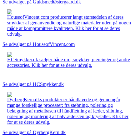
Se udvalget på GuldsmedØstergaard.dk
HouseofVincent.com producerer langt størstedelen af deres
smykker af genanvendte og naturlige materialer uden på nogen
måde at kompromittere kvaliteten. Klik her for at se deres
udvalg.
Se udvalget på HouseofVincent.com
HCSmykker.dk sælger både ure, smykker, piercinger og andre
accessories. Klik her for at se deres udvalg.
Se udvalget på HCSmykker.dk
DyrbergKern.dks produkter er håndlavede og gennemgår
mange forskellige processer: fra støbning, polering og
belægning af metalbasen til håndfletning af læder, slibning,
polering og montering af halv-ædelsten og krystaller. Klik her
for at se deres udvalg.
Se udvalget på DyrbergKern.dk