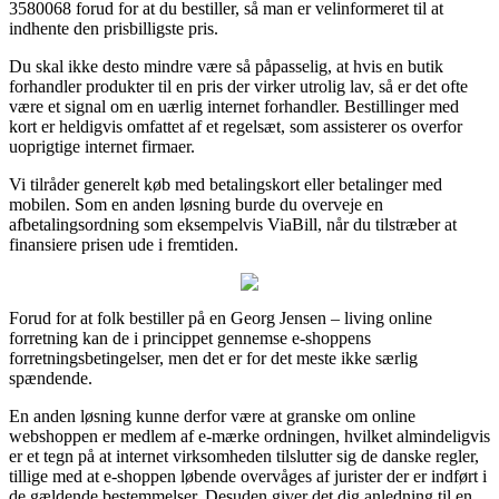
3580068 forud for at du bestiller, så man er velinformeret til at
indhente den prisbilligste pris.
Du skal ikke desto mindre være så påpasselig, at hvis en butik
forhandler produkter til en pris der virker utrolig lav, så er det ofte
være et signal om en uærlig internet forhandler. Bestillinger med
kort er heldigvis omfattet af et regelsæt, som assisterer os overfor
uoprigtige internet firmaer.
Vi tilråder generelt køb med betalingskort eller betalinger med
mobilen. Som en anden løsning burde du overveje en
afbetalingsordning som eksempelvis ViaBill, når du tilstræber at
finansiere prisen ude i fremtiden.
Forud for at folk bestiller på en Georg Jensen – living online
forretning kan de i princippet gennemse e-shoppens
forretningsbetingelser, men det er for det meste ikke særlig
spændende.
En anden løsning kunne derfor være at granske om online
webshoppen er medlem af e-mærke ordningen, hvilket almindeligvis
er et tegn på at internet virksomheden tilslutter sig de danske regler,
tillige med at e-shoppen løbende overvåges af jurister der er indført i
de gældende bestemmelser. Desuden giver det dig anledning til en