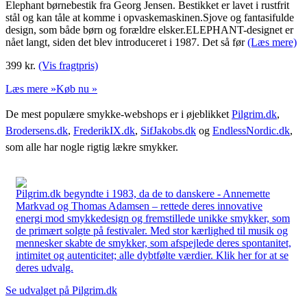
Elephant børnebestik fra Georg Jensen. Bestikket er lavet i rustfrit
stål og kan tåle at komme i opvaskemaskinen.Sjove og fantasifulde
design, som både børn og forældre elsker.ELEPHANT-designet er
nået langt, siden det blev introduceret i 1987. Det så før
(Læs mere)
399
kr.
(Vis fragtpris)
Læs mere »
Køb nu »
De mest populære smykke-webshops er i øjeblikket
Pilgrim.dk
,
Brodersens.dk
,
FrederikIX.dk
,
SifJakobs.dk
og
EndlessNordic.dk
,
som alle har nogle rigtig lækre smykker.
Pilgrim.dk begyndte i 1983, da de to danskere - Annemette
Markvad og Thomas Adamsen – rettede deres innovative
energi mod smykkedesign og fremstillede unikke smykker, som
de primært solgte på festivaler. Med stor kærlighed til musik og
mennesker skabte de smykker, som afspejlede deres spontanitet,
intimitet og autenticitet; alle dybtfølte værdier. Klik her for at se
deres udvalg.
Se udvalget på Pilgrim.dk