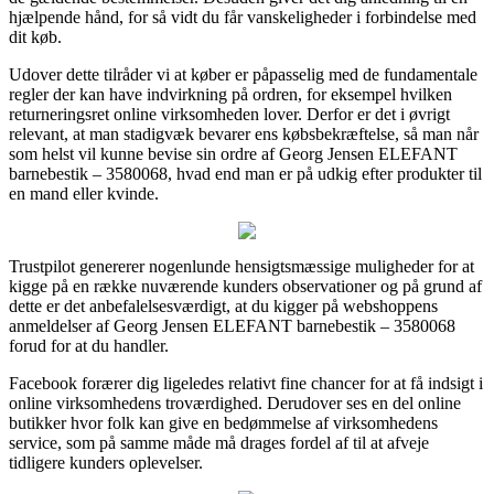
hjælpende hånd, for så vidt du får vanskeligheder i forbindelse med
dit køb.
Udover dette tilråder vi at køber er påpasselig med de fundamentale
regler der kan have indvirkning på ordren, for eksempel hvilken
returneringsret online virksomheden lover. Derfor er det i øvrigt
relevant, at man stadigvæk bevarer ens købsbekræftelse, så man når
som helst vil kunne bevise sin ordre af Georg Jensen ELEFANT
barnebestik – 3580068, hvad end man er på udkig efter produkter til
en mand eller kvinde.
Trustpilot genererer nogenlunde hensigtsmæssige muligheder for at
kigge på en række nuværende kunders observationer og på grund af
dette er det anbefalelsesværdigt, at du kigger på webshoppens
anmeldelser af Georg Jensen ELEFANT barnebestik – 3580068
forud for at du handler.
Facebook forærer dig ligeledes relativt fine chancer for at få indsigt i
online virksomhedens troværdighed. Derudover ses en del online
butikker hvor folk kan give en bedømmelse af virksomhedens
service, som på samme måde må drages fordel af til at afveje
tidligere kunders oplevelser.