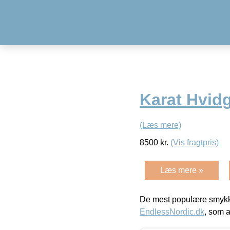
Karat Hvid
(Læs mere)
8500
kr.
(Vis fragtpris)
Læs mere »
De mest populære smykk
EndlessNordic.dk
, som a