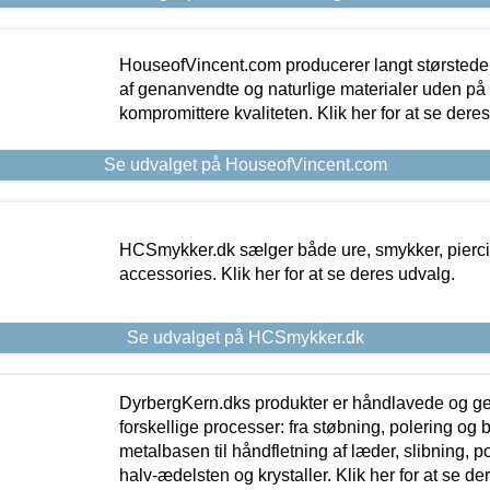
HouseofVincent.com producerer langt størstede
af genanvendte og naturlige materialer uden p
kompromittere kvaliteten. Klik her for at se dere
Se udvalget på HouseofVincent.com
HCSmykker.dk sælger både ure, smykker, pierc
accessories. Klik her for at se deres udvalg.
Se udvalget på HCSmykker.dk
DyrbergKern.dks produkter er håndlavede og 
forskellige processer: fra støbning, polering og
metalbasen til håndfletning af læder, slibning, p
halv-ædelsten og krystaller. Klik her for at se de