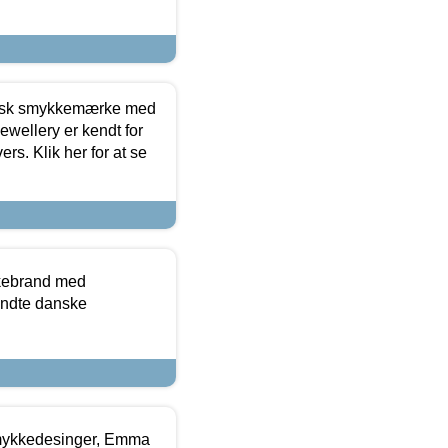
dansk smykkemærke med
ewellery er kendt for
ers. Klik her for at se
kkebrand med
ndte danske
mykkedesinger, Emma