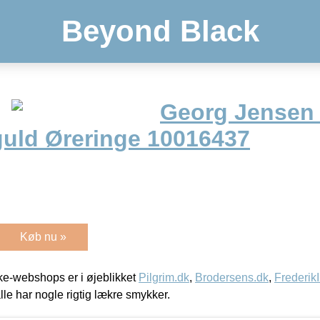
Beyond Black
Georg Jensen 
guld Øreringe 10016437
Køb nu »
e-webshops er i øjeblikket
Pilgrim.dk
,
Brodersens.dk
,
Frederik
lle har nogle rigtig lækre smykker.