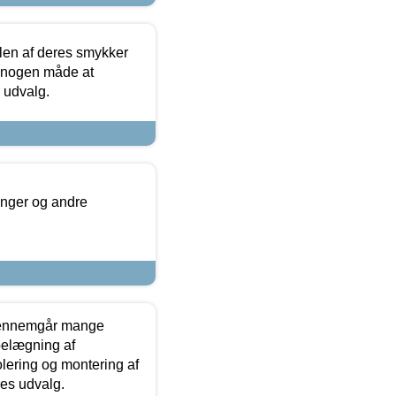
len af deres smykker
å nogen måde at
s udvalg.
inger og andre
gennemgår mange
 belægning af
olering og montering af
res udvalg.