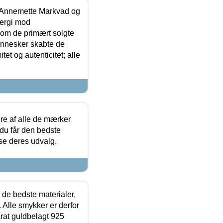
- Annemette Markvad og
ergi mod
som de primært solgte
mennesker skabte de
et og autenticitet; alle
.
re af alle de mærker
 du får den bedste
 se deres udvalg.
 de bedste materialer,
 Alle smykker er derfor
arat guldbelagt 925