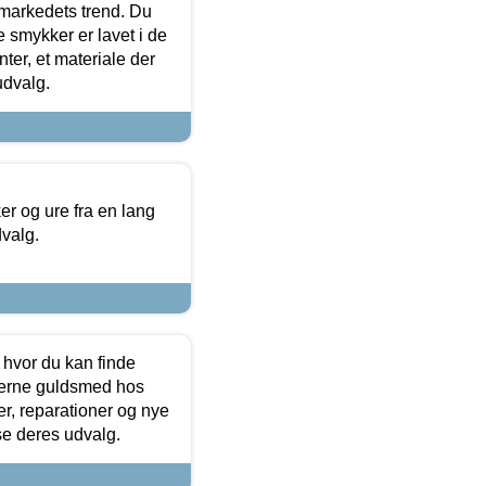
markedets trend. Du
e smykker er lavet i de
ter, et materiale der
udvalg.
 og ure fra en lang
dvalg.
 hvor du kan finde
terne guldsmed hos
r, reparationer og nye
se deres udvalg.