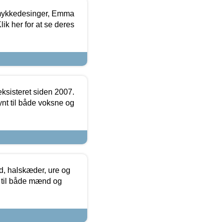
mykkedesinger, Emma
ik her for at se deres
ksisteret siden 2007.
nt til både voksne og
, halskæder, ure og
r til både mænd og