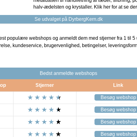
metalbasen til håndfletning af læder, slibning, p
halv-ædelsten og krystaller. Klik her for at se de
Se udvalget på DyrbergKern.dk
t populære webshops og anmeldt dem med stjerner fra 1 til 5 ud
rrelse, kundeservice, brugervenlighed, betingelser, leveringsfor
Bedst anmeldte webshops
op
Stjerner
Link
Besøg webshop
Besøg webshop
Besøg webshop
Besøg webshop