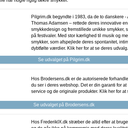
lle har nogle rigtig lækre smykker.
Pilgrim.dk begyndte i 1983, da de to danskere 
Thomas Adamsen – rettede deres innovative en
smykkedesign og fremstillede unikke smykker, 
på festivaler. Med stor kærlighed til musik og 
smykker, som afspejlede deres spontanitet, intimit
dybtfølte værdier. Klik her for at se deres udvalg
Se udvalget på Pilgrim.dk
Hos Brodersens.dk er de autoriserede forhandle
du ser i deres webshop. Det er din garanti for at
service og de originale produkter. Klik her for at
Se udvalget på Brodersens.dk
Hos FrederikIX.dk stræber de altid efter at bruge