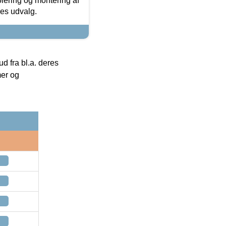
olering og montering af
res udvalg.
 fra bl.a. deres
mer og