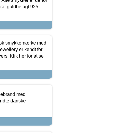
 Alle smykker er derfor
arat guldbelagt 925
dansk smykkemærke med
ewellery er kendt for
ers. Klik her for at se
kkebrand med
ndte danske