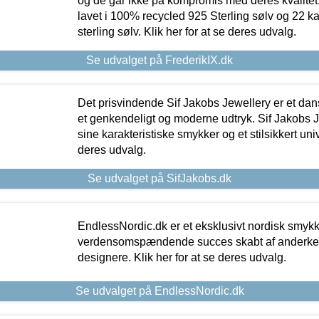
og de går ikke på kompromis med deres kvalitet.
lavet i 100% recycled 925 Sterling sølv og 22 k
sterling sølv. Klik her for at se deres udvalg.
Se udvalget på FrederikIX.dk
Det prisvindende Sif Jakobs Jewellery er et 
et genkendeligt og moderne udtryk. Sif Jakobs J
sine karakteristiske smykker og et stilsikkert univ
deres udvalg.
Se udvalget på SifJakobs.dk
EndlessNordic.dk er et eksklusivt nordisk smy
verdensomspændende succes skabt af anderke
designere. Klik her for at se deres udvalg.
Se udvalget på EndlessNordic.dk