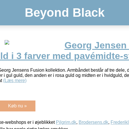
Beyond Black
Georg Jensen
ld i 3 farver med pavémidte-s
eorg Jensens Fusion kollektion. Armbåndet består af tre dele,
r i gul guld, den anden er i rosa guld og midten er i hvidguld, 
at
(Læs mere)
Køb nu »
e-webshops er i øjeblikket
Pilgrim.dk
,
Brodersens.dk
,
Frederik