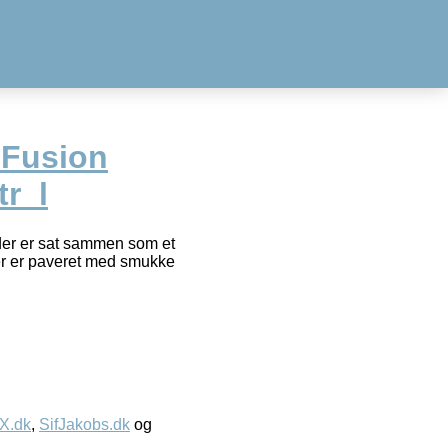
 Fusion
tr_l
 der er sat sammen som et
der er paveret med smukke
IX.dk
,
SifJakobs.dk
og