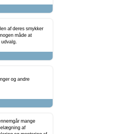
len af deres smykker
å nogen måde at
s udvalg.
inger og andre
gennemgår mange
 belægning af