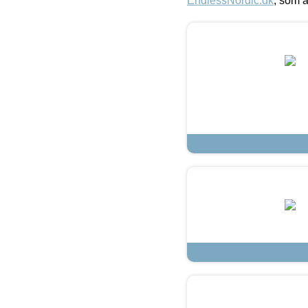
EndlessNordic.dk
, som a