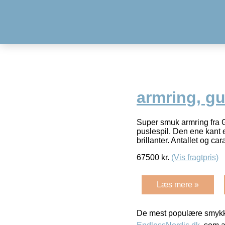
armring, gu
Super smuk armring fra G
puslespil. Den ene kant e
brillanter. Antallet og car
67500
kr.
(Vis fragtpris)
Læs mere »
De mest populære smykk