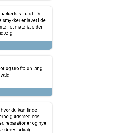
markedets trend. Du
e smykker er lavet i de
ter, et materiale der
udvalg.
 og ure fra en lang
dvalg.
 hvor du kan finde
terne guldsmed hos
r, reparationer og nye
se deres udvalg.