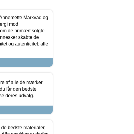
- Annemette Markvad og
ergi mod
som de primært solgte
mennesker skabte de
et og autenticitet; alle
.
re af alle de mærker
 du får den bedste
 se deres udvalg.
 de bedste materialer,