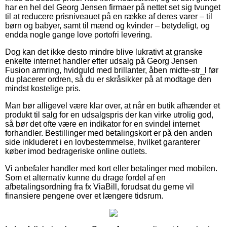
har en hel del Georg Jensen firmaer på nettet set sig tvunget
til at reducere prisniveauet på en række af deres varer – til
børn og babyer, samt til mænd og kvinder – betydeligt, og
endda nogle gange love portofri levering.
Dog kan det ikke desto mindre blive lukrativt at granske
enkelte internet handler efter udsalg på Georg Jensen
Fusion armring, hvidguld med brillanter, åben midte-str_l før
du placerer ordren, så du er skråsikker på at modtage den
mindst kostelige pris.
Man bør alligevel være klar over, at når en butik afhænder et
produkt til salg for en udsalgspris der kan virke utrolig god,
så bør det ofte være en indikator for en svindel internet
forhandler. Bestillinger med betalingskort er på den anden
side inkluderet i en lovbestemmelse, hvilket garanterer
køber imod bedrageriske online outlets.
Vi anbefaler handler med kort eller betalinger med mobilen.
Som et alternativ kunne du drage fordel af en
afbetalingsordning fra fx ViaBill, forudsat du gerne vil
finansiere pengene over et længere tidsrum.