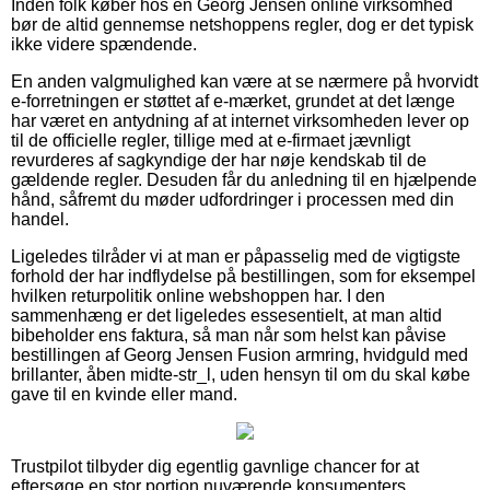
Inden folk køber hos en Georg Jensen online virksomhed
bør de altid gennemse netshoppens regler, dog er det typisk
ikke videre spændende.
En anden valgmulighed kan være at se nærmere på hvorvidt
e-forretningen er støttet af e-mærket, grundet at det længe
har været en antydning af at internet virksomheden lever op
til de officielle regler, tillige med at e-firmaet jævnligt
revurderes af sagkyndige der har nøje kendskab til de
gældende regler. Desuden får du anledning til en hjælpende
hånd, såfremt du møder udfordringer i processen med din
handel.
Ligeledes tilråder vi at man er påpasselig med de vigtigste
forhold der har indflydelse på bestillingen, som for eksempel
hvilken returpolitik online webshoppen har. I den
sammenhæng er det ligeledes essesentielt, at man altid
bibeholder ens faktura, så man når som helst kan påvise
bestillingen af Georg Jensen Fusion armring, hvidguld med
brillanter, åben midte-str_l, uden hensyn til om du skal købe
gave til en kvinde eller mand.
Trustpilot tilbyder dig egentlig gavnlige chancer for at
eftersøge en stor portion nuværende konsumenters