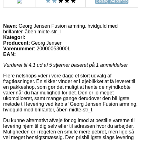
Besøg webshop
Navn:
Georg Jensen Fusion armring, hvidguld med
brillanter, åben midte-str_l
Kategori:
Producent:
Georg Jensen
Varenummer:
20000053000L
EAN:
Vurderet til
4.1
ud af 5 stjerner baseret på
1
anmeldelser
Flere netshops yder i vore dage et stort udvalg af
fragtløsninger. En sikker vinder er i øjeblikket at få leveret til
en pakkeshop, som gør det muligt at hente de nyindkøbte
varer når du har mulighed for det. Den er jo meget
ukompliceret, samt mange gange derudover den billigste
metode til levering ved køb af Georg Jensen Fusion armring,
hvidguld med brillanter, åben midte-str_l.
Du kunne alternativt afveje for og imod at bestille varerne til
levering hjem til dig selv eller til adressen hvor du arbejder.
Muligheden er i regelen en smule mere pebret, men lige så
vel meget hensigtsmæssig. Den prisbilligste slags levering