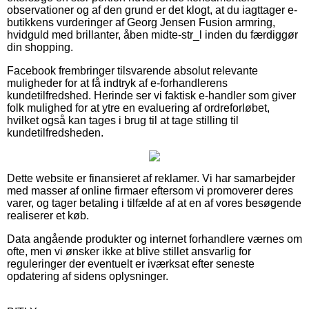
observationer og af den grund er det klogt, at du iagttager e-
butikkens vurderinger af Georg Jensen Fusion armring,
hvidguld med brillanter, åben midte-str_l inden du færdiggør
din shopping.
Facebook frembringer tilsvarende absolut relevante
muligheder for at få indtryk af e-forhandlerens
kundetilfredshed. Herinde ser vi faktisk e-handler som giver
folk mulighed for at ytre en evaluering af ordreforløbet,
hvilket også kan tages i brug til at tage stilling til
kundetilfredsheden.
Dette website er finansieret af reklamer. Vi har samarbejder
med masser af online firmaer eftersom vi promoverer deres
varer, og tager betaling i tilfælde af at en af vores besøgende
realiserer et køb.
Data angående produkter og internet forhandlere værnes om
ofte, men vi ønsker ikke at blive stillet ansvarlig for
reguleringer der eventuelt er iværksat efter seneste
opdatering af sidens oplysninger.