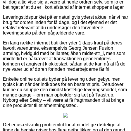
vil dog altid vise sig at være at hente ordren selv, som jo er
betinget af at du er i kort afstand af internet shoppens lager.
Leveringstidspunktet på er naturligvis yderst aktuel når vi har
brug for ordren inden for få dage, og i det øjemed er det
relativt relevant at du undersøger den forventede
leveringsdato på den pågældende vare.
En lang række internet butikker yder 1 dags fragt på deres
favorit varenumre, eksempelvis Georg Jensen Fusion
armring, hvidguld med brillanter, åben midte-str_l, men som
imidlertid er påkrævet at transaktionen gennemføres
forinden et angivent klokkeslæt, sådan at de kan nå at få de
nye varer ud af døren forinden medarbejderne får fri.
Enkelte online outlets byder på levering uden gebyr, men
typisk kun når der indkøbes for en bestemt pris. Derudover
kunne du snuppe den mindst kostelige leveringsmodel, som
mange gange – om man opholder sig tæt på Taastrup,
Nyborg eller Sæby – vil være at få fragtmanden til at bringe
dine produkter til et afhentningssted.
Det er usædvanlig problemfrit for almindelige dødelige at
finde de bedste priser hos flere netbutikker, og af den grund