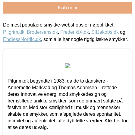
Køb nu »
De mest populære smykke-webshops er i øjeblikket
Pilgrim.dk
,
Brodersens.dk
,
FrederikIX.dk
,
SifJakobs.dk
og
EndlessNordic.dk
, som alle har nogle rigtig lækre smykker.
Pilgrim.dk begyndte i 1983, da de to danskere -
Annemette Markvad og Thomas Adamsen – rettede
deres innovative energi mod smykkedesign og
fremstillede unikke smykker, som de primært solgte på
festivaler. Med stor kærlighed til musik og mennesker
skabte de smykker, som afspejlede deres spontanitet,
intimitet og autenticitet; alle dybtfølte værdier. Klik her for
at se deres udvalg.