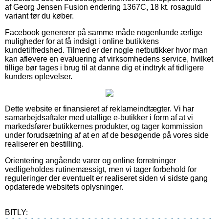
af Georg Jensen Fusion endering 1367C, 18 kt. rosaguld
variant før du køber.
Facebook genererer på samme måde nogenlunde ærlige
muligheder for at få indsigt i online butikkens
kundetilfredshed. Tilmed er der nogle netbutikker hvor man
kan aflevere en evaluering af virksomhedens service, hvilket
tillige bør tages i brug til at danne dig et indtryk af tidligere
kunders oplevelser.
Dette website er finansieret af reklameindtægter. Vi har
samarbejdsaftaler med utallige e-butikker i form af at vi
markedsfører butikkernes produkter, og tager kommission
under forudsætning af at en af de besøgende på vores side
realiserer en bestilling.
Orientering angående varer og online forretninger
vedligeholdes rutinemæssigt, men vi tager forbehold for
reguleringer der eventuelt er realiseret siden vi sidste gang
opdaterede websitets oplysninger.
BITLY: