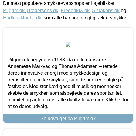
De mest populære smykke-webshops er i øjeblikket
Pilgrim.dk
,
Brodersens.dk
,
FrederikIX.dk
,
SifJakobs.dk
og
EndlessNordic.dk
, som alle har nogle rigtig lækre smykker.
Pilgrim.dk begyndte i 1983, da de to danskere -
Annemette Markvad og Thomas Adamsen – rettede
deres innovative energi mod smykkedesign og
fremstillede unikke smykker, som de primært solgte på
festivaler. Med stor kærlighed til musik og mennesker
skabte de smykker, som afspejlede deres spontanitet,
intimitet og autenticitet; alle dybtfølte værdier. Klik her for
at se deres udvalg.
Se udvalget på Pilgrim.dk