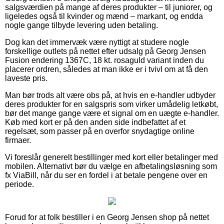
salgsværdien på mange af deres produkter – til juniorer, og
ligeledes også til kvinder og mænd – markant, og endda
nogle gange tilbyde levering uden betaling.
Dog kan det immervæk være nyttigt at studere nogle
forskellige outlets på nettet efter udsalg på Georg Jensen
Fusion endering 1367C, 18 kt. rosaguld variant inden du
placerer ordren, således at man ikke er i tvivl om at få den
laveste pris.
Man bør trods alt være obs på, at hvis en e-handler udbyder
deres produkter for en salgspris som virker umådelig letkøbt,
bør det mange gange være et signal om en uægte e-handler.
Køb med kort er på den anden side indbefattet af et
regelsæt, som passer på en overfor snydagtige online
firmaer.
Vi foreslår generelt bestillinger med kort eller betalinger med
mobilen. Alternativt bør du vælge en afbetalingsløsning som
fx ViaBill, når du ser en fordel i at betale pengene over en
periode.
Forud for at folk bestiller i en Georg Jensen shop på nettet