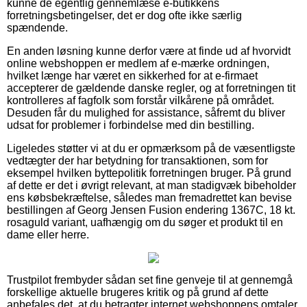
kunne de egentlig gennemlæse e-butikkens
forretningsbetingelser, det er dog ofte ikke særlig
spændende.
En anden løsning kunne derfor være at finde ud af hvorvidt
online webshoppen er medlem af e-mærke ordningen,
hvilket længe har været en sikkerhed for at e-firmaet
accepterer de gældende danske regler, og at forretningen tit
kontrolleres af fagfolk som forstår vilkårene på området.
Desuden får du mulighed for assistance, såfremt du bliver
udsat for problemer i forbindelse med din bestilling.
Ligeledes støtter vi at du er opmærksom på de væsentligste
vedtægter der har betydning for transaktionen, som for
eksempel hvilken byttepolitik forretningen bruger. På grund
af dette er det i øvrigt relevant, at man stadigvæk bibeholder
ens købsbekræftelse, således man fremadrettet kan bevise
bestillingen af Georg Jensen Fusion endering 1367C, 18 kt.
rosaguld variant, uafhængig om du søger et produkt til en
dame eller herre.
Trustpilot frembyder sådan set fine genveje til at gennemgå
forskellige aktuelle brugeres kritik og på grund af dette
anbefales det, at du betragter internet webshoppens omtaler