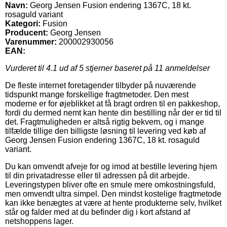
Navn:
Georg Jensen Fusion endering 1367C, 18 kt.
rosaguld variant
Kategori:
Fusion
Producent:
Georg Jensen
Varenummer:
200002930056
EAN:
Vurderet til
4.1
ud af 5 stjerner baseret på
11
anmeldelser
De fleste internet foretagender tilbyder på nuværende
tidspunkt mange forskellige fragtmetoder. Den mest
moderne er for øjeblikket at få bragt ordren til en pakkeshop,
fordi du dermed nemt kan hente din bestilling når der er tid til
det. Fragtmuligheden er altså rigtig bekvem, og i mange
tilfælde tillige den billigste løsning til levering ved køb af
Georg Jensen Fusion endering 1367C, 18 kt. rosaguld
variant.
Du kan omvendt afveje for og imod at bestille levering hjem
til din privatadresse eller til adressen på dit arbejde.
Leveringstypen bliver ofte en smule mere omkostningsfuld,
men omvendt ultra simpel. Den mindst kostelige fragtmetode
kan ikke benægtes at være at hente produkterne selv, hvilket
står og falder med at du befinder dig i kort afstand af
netshoppens lager.