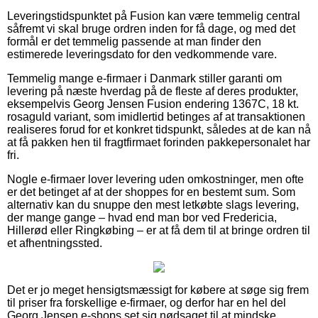
Leveringstidspunktet på Fusion kan være temmelig central
såfremt vi skal bruge ordren inden for få dage, og med det
formål er det temmelig passende at man finder den
estimerede leveringsdato for den vedkommende vare.
Temmelig mange e-firmaer i Danmark stiller garanti om
levering på næste hverdag på de fleste af deres produkter,
eksempelvis Georg Jensen Fusion endering 1367C, 18 kt.
rosaguld variant, som imidlertid betinges af at transaktionen
realiseres forud for et konkret tidspunkt, således at de kan nå
at få pakken hen til fragtfirmaet forinden pakkepersonalet har
fri.
Nogle e-firmaer lover levering uden omkostninger, men ofte
er det betinget af at der shoppes for en bestemt sum. Som
alternativ kan du snuppe den mest letkøbte slags levering,
der mange gange – hvad end man bor ved Fredericia,
Hillerød eller Ringkøbing – er at få dem til at bringe ordren til
et afhentningssted.
Det er jo meget hensigtsmæssigt for købere at søge sig frem
til priser fra forskellige e-firmaer, og derfor har en hel del
Georg Jensen e-shops set sig nødsaget til at mindske